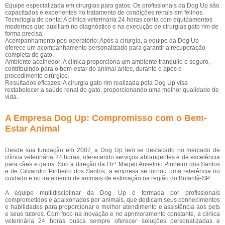
Equipe especializada em cirurgias para gatos: Os profissionais da Dog Up são
capacitados e experientes no tratamento de condições renais em felinos.
Tecnologia de ponta: A clínica veterinária 24 horas conta com equipamentos
modernos que auxiliam no diagnóstico e na execução de cirurgias gato rim de
forma precisa.
Acompanhamento pós-operatório: Após a cirurgia, a equipe da Dog Up
oferece um acompanhamento personalizado para garantir a recuperação
completa do gato.
Ambiente acolhedor: A clínica proporciona um ambiente tranquilo e seguro,
contribuindo para o bem-estar do animal antes, durante e após o
procedimento cirúrgico.
Resultados eficazes: A cirurgia gato rim realizada pela Dog Up visa
restabelecer a saúde renal do gato, proporcionando uma melhor qualidade de
vida.
A Empresa Dog Up: Compromisso com o Bem-
Estar Animal
Desde sua fundação em 2007, a Dog Up tem se destacado no mercado de
clínica veterinária 24 horas, oferecendo serviços abrangentes e de excelência
para cães e gatos. Sob a direção da Drª. Magali Anselmo Pinheiro dos Santos
e de Gilvandro Pinheiro dos Santos, a empresa se tornou uma referência no
cuidado e no tratamento de animais de estimação na região do Butantã-SP.
A equipe multidisciplinar da Dog Up é formada por profissionais
comprometidos e apaixonados por animais, que dedicam seus conhecimentos
e habilidades para proporcionar o melhor atendimento e assistência aos pets
e seus tutores. Com foco na inovação e no aprimoramento constante, a clínica
veterinária 24 horas busca sempre oferecer soluções personalizadas e