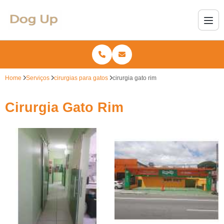
Home
Serviços
cirurgias para gatos
cirurgia gato rim
Cirurgia Gato Rim