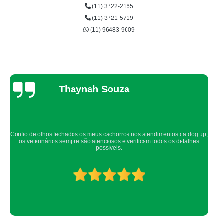
(11) 3722-2165
veterinário para cirurgia de gato Brooklin
(11) 3721-5719
veterinário para cirurgia de gato Embu
(11) 96483-9609
veterinário para cirurgia de castração de gato Jardim Monte Kemel
veterinário para cirurgia gato Jardim Pirajussara
qual o preço de cirurgia gato Jardim Pirajussara
Thaynah Souza
cirurgia de gato castrado Vila Sônia
cirurgia castração gato preço Jardim Pirajussara
cirurgias de extração de dente em gato Taboão da Serra
Confio de olhos fechados os meus cachorros nos atendimentos da dog up,
veterinário para cirurgia catarata gato Campo Limpo
os veterinários sempre são atenciosos e verificam todos os detalhes
possíveis.
cirurgia de extração de dente em gato preço Taboão da Serra
veterinário para cirurgia de piometra em gato Morumbi
veterinário para cirurgia catarata gato Raposo Tavares
veterinário para cirurgia de extração de dente em gato Raposo Tavares