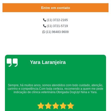
onde encontro aplicação de microchip em animais Osasco
Entre em contato
onde encontro aplicação de microchip para cães Cotia
(11) 3722-2165
onde encontro aplicação de microchip Lapa
(11) 3721-5719
onde encontro aplicação de microchip para gatos Rio Pequeno
(11) 96483-9609
onde encontro aplicação de microchip em gatos machos Cotia
aplicação de microchip Rio Pequeno
aplicação de microchip em gatos preço Jardim Monte Kemel
Thaynah Souza
aplicação de microchip para animal Butantã
aplicação de microchips em filhotes Portal do Morumbi
onde encontro aplicação de microchip em cachorros Lapa
Confio de olhos fechados os meus cachorros nos atendimentos da dog up,
aplicação de microchip em animais preço Taboão da Serra
os veterinários sempre são atenciosos e verificam todos os detalhes
possíveis.
onde encontro aplicação de microchip em gatos machos Jardim Pirajussara
quanto custa aplicação de microchip em gatos machos Portal do Morumbi