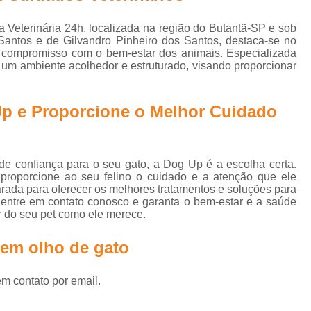
Clínica Veterinária Cirurgia Animal
Medic
Clínica com Médica Veterinária
 Veterinária 24h, localizada na região do Butantã-SP e sob
Santos e de Gilvandro Pinheiro dos Santos, destaca-se no
Clínica de Dermatologia Veterinária
Clín
o compromisso com o bem-estar dos animais. Especializada
e um ambiente acolhedor e estruturado, visando proporcionar
Clínica Veterinária com Internação
Clínica Veterinária de Animais
p e Proporcione o Melhor Cuidado
Clínica Veterinária para Animais Dom
Centro Clínico Veterinário
Centro Mé
e confiança para o seu gato, a Dog Up é a escolha certa.
Clínica Médica Veterinária
Clínica V
oporcione ao seu felino o cuidado e a atenção que ele
rada para oferecer os melhores tratamentos e soluções para
Clínica Veterinária 24h
Clínica Veterinári
 entre em contato conosco e garanta o bem-estar e a saúde
Clínica Veterinária para Animais
r do seu pet como ele merece.
Clínica Veterinária Raio X
Clínica 24 Ho
 em olho de gato
Clínica 24hrs Veterinária
Clínica de Vete
em contato por email.
Clínica Veterinária 24
Clínica Veter
Clínica Veterinária 24hrs
Clínica Vet