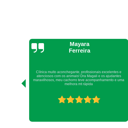
Yara Laranjeira
ntes e
Sempre, há muitos anos, somos atendidos com todo cuidado,
antes
atenção, carinho e competência.Com toda certeza, recomendo
o e uma
a quem me pede indicação de clínica veterinária.Obrigada
DogUp! Nina e Yara.