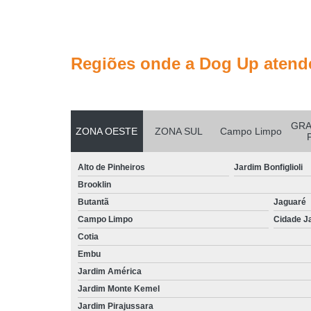
Regiões onde a Dog Up atend
GRA
ZONA OESTE
ZONA SUL
Campo Limpo
Alto de Pinheiros
Jardim Bonfiglioli
Brooklin
Butantã
Jaguaré
Campo Limpo
Cidade J
Cotia
Embu
Jardim América
Jardim Monte Kemel
Jardim Pirajussara