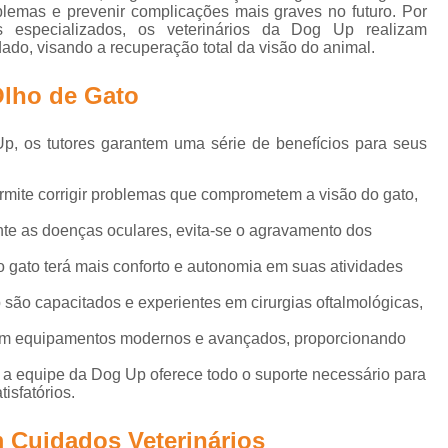
Gato Castração Adulto
Cirurgia Ca
oblemas e prevenir complicações mais graves no futuro. Por
l
 especializados, os veterinários da Dog Up realizam
Cirurgia de Catarata Cachorro
ado, visando a recuperação total da visão do animal.
s
Cirurgia de Catarata para Cachorro
C
Olho de Gato
Cirurgia de Olho em Cachorro
s
Up, os tutores garantem uma série de benefícios para seus
Cirurgia de Retirada de Olho de Cachorro
s
Cirurgia para Catarata de Cach
ermite corrigir problemas que comprometem a visão do gato,
Cirurgia Castração Gato
Cirurgia Cat
s
te as doenças oculares, evita-se o agravamento dos
Cirurgia de Extração de Dente em Gato
o gato terá mais conforto e autonomia em suas atividades
Cirurgia de Piometra em Gato
Ciru
 são capacitados e experientes em cirurgias oftalmológicas,
Cirurgia Gato Rim
Cirurgia G
s
a com equipamentos modernos e avançados, proporcionando
s
Cirurgia em Olho de Gato
C
 a equipe da Dog Up oferece todo o suporte necessário para
Cirurgia Limpeza Tártaro em Gatos
Cirur
isfatórios.
s
Cirurgia Veterinária Clínica
Cirurgia Vet
 Cuidados Veterinários
s