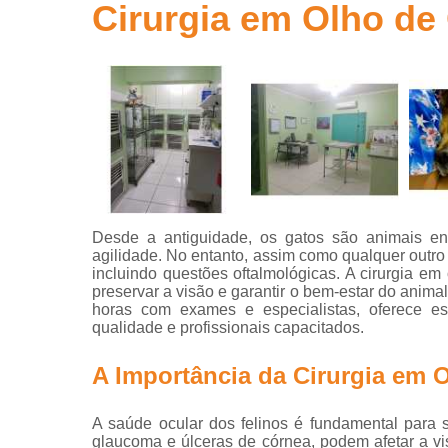
Cirurgia em Olho de
Clínicas ve
Clínicas
veterinária
Clínicas
veterinária
24 horas
Consultas
com
veterinário
Desde a antiguidade, os gatos são animais eni
Consultas
agilidade. No entanto, assim como qualquer outro 
para animai
incluindo questões oftalmológicas. A cirurgia e
preservar a visão e garantir o bem-estar do anima
Consultas
horas com exames e especialistas, oferece es
veterinária
qualidade e profissionais capacitados.
Emergência
veterinária
A Importância da Cirurgia em 
Exame perfi
hepático
A saúde ocular dos felinos é fundamental para 
veterinário
glaucoma e úlceras de córnea, podem afetar a vis