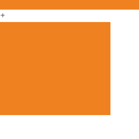
(11) 3722-2165
(11) 3721-5719
ento em Animais Butantã
m Animais de Estimação Morumbi
ento em Cachorro Morumbi
mento em Gatos Morumbi
nto para Animais Butantã
nimais de Estimação Jardim Guedala
o para Cachorros Pinheiros
ra Cães e Gatos Jardim Guedala
mento para Cães Morumbi
nto para Gatos Pinheiros
Jardim Guedala
Aplicação de Microchip