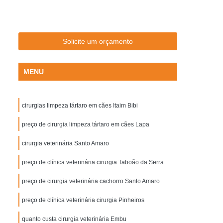
Aplicação de Microchip em Cachorros
plicação de Microchip em Cães de Raça
Aplicação de Microchip em Gatos Machos
Solicite um orçamento
Aplicação de Microchip para Animal
MENU
Aplicação de Microchip para Gatos
otes
Castração Cachorro Macho
cirurgias limpeza tártaro em cães Itaim Bibi
tração Cão Macho
Castração de Cachorra
chorro Fêmea
preço de cirurgia limpeza tártaro em cães Lapa
Castração de Cachorro Macho
 de Cão
Castração de Cão Macho
cirurgia veterinária Santo Amaro
tração Cadela
Castração de Gato Macho
preço de clínica veterinária cirurgia Taboão da Serra
Castração do Gato
Castração Gato
preço de cirurgia veterinária cachorro Santo Amaro
to Fêmea
Castração Gato Fêmea Adulta
preço de clínica veterinária cirurgia Pinheiros
o para Gato Macho
Gato Castração
quanto custa cirurgia veterinária Embu