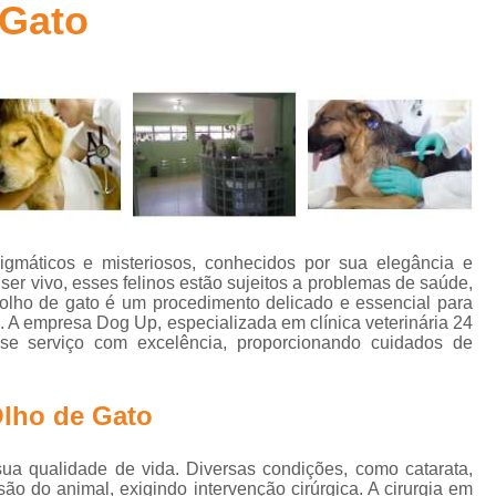
 Gato
Aplicação de Microchip em Animais
t
Aplicação de Microchip em Cães
A
s
Aplicação de Microchip em Gatos
Aplicação de Microchip para Animais
s
Aplicação de Microchip para Cães
Aplicação de Microchips em Filh
s
Castração Cachorro Macho Adulto
Cas
gmáticos e misteriosos, conhecidos por sua elegância e
Castração de Cachorro
Castração de Ca
ser vivo, esses felinos estão sujeitos a problemas de saúde,
s
m olho de gato é um procedimento delicado e essencial para
Castração de Cães
Castração
l. A empresa Dog Up, especializada em clínica veterinária 24
se serviço com excelência, proporcionando cuidados de
s
Castração em Cachorra
Cirurgia Cas
s
Castração de Gato Macho Adulto
s
Olho de Gato
Castração Gato Adulto
Castração Ga
l
Castração Gato Macho
Castraçã
sua qualidade de vida. Diversas condições, como catarata,
ão do animal, exigindo intervenção cirúrgica. A cirurgia em