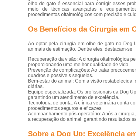
olho de gato é essencial para corrigir esses pr
Exame perfi
meio de técnicas avançadas e equipamentos
renal
procedimentos oftalmológicos com precisão e cuid
veterinário
Os Benefícios da Cirurgia em 
Exames
veterinário
Ao optar pela cirurgia em olho de gato na Dog 
Hospitais
animais de estimação. Dentre eles, destacam-se:
veterinário
Recuperação da visão: A cirurgia oftalmológica p
Hospitais
proporcionando uma melhor qualidade de vida.
veterinário
Prevenção de complicações: Ao tratar precocemen
24 horas
quadros e possíveis sequelas.
Bem-estar do animal: Com a visão restabelecida, 
Internação
diárias.
animal
Equipe especializada: Os profissionais da Dog Up
garantindo um atendimento de excelência.
Internaçõe
Tecnologia de ponta: A clínica veterinária cont
veterinária
procedimentos seguros e eficazes.
Vacinação
Acompanhamento pós-operatório: Após a cirurgia,
a recuperação do animal, garantindo resultados sat
Veterinário
Sobre a Dog Up: Excelência em
Veterinário