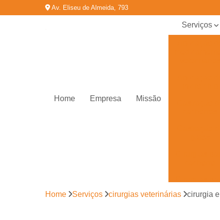
Av. Eliseu de Almeida, 793
Serviços
Aplicação d
medicament
veterinário
Aplicação d
micro chip
Home
Empresa
Missão
Castração d
cachorros
Castração d
gatos
Cirurgias pa
cachorro
Cirurgias pa
gatos
Home
Serviços
cirurgias veterinárias
cirurgia 
Cirurgias
veterinária