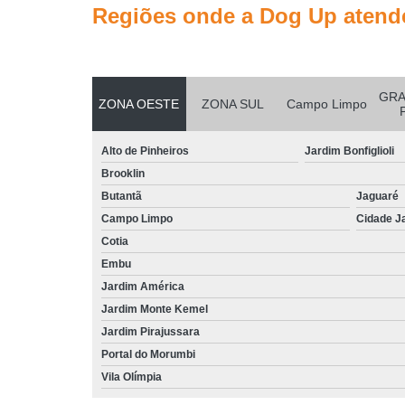
Regiões onde a Dog Up atend
GRA
ZONA OESTE
ZONA SUL
Campo Limpo
Alto de Pinheiros
Jardim Bonfiglioli
Brooklin
Butantã
Jaguaré
Campo Limpo
Cidade J
Cotia
Embu
Jardim América
Jardim Monte Kemel
Jardim Pirajussara
Portal do Morumbi
Vila Olímpia