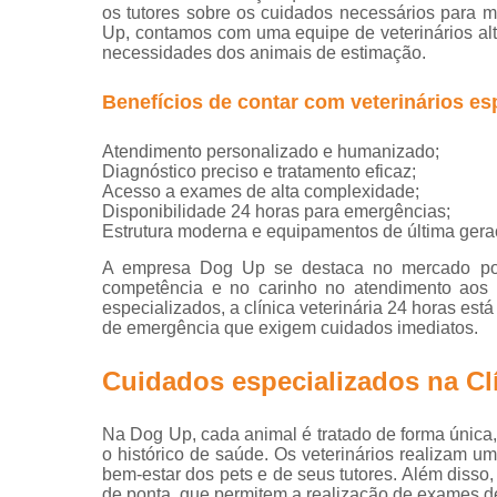
os tutores sobre os cuidados necessários para 
Exame perfi
Up, contamos com uma equipe de veterinários alt
renal
necessidades dos animais de estimação.
veterinário
Benefícios de contar com veterinários es
Exames
veterinário
Atendimento personalizado e humanizado;
Hospitais
Diagnóstico preciso e tratamento eficaz;
veterinário
Acesso a exames de alta complexidade;
Disponibilidade 24 horas para emergências;
Hospitais
Estrutura moderna e equipamentos de última gera
veterinário
24 horas
A empresa Dog Up se destaca no mercado por o
competência e no carinho no atendimento aos a
Internação
especializados, a clínica veterinária 24 horas est
animal
de emergência que exigem cuidados imediatos.
Internaçõe
Cuidados especializados na Clí
veterinária
Vacinação
Na Dog Up, cada animal é tratado de forma única
Veterinário
o histórico de saúde. Os veterinários realizam u
bem-estar dos pets e de seus tutores. Além disso
Veterinário
de ponta, que permitem a realização de exames de