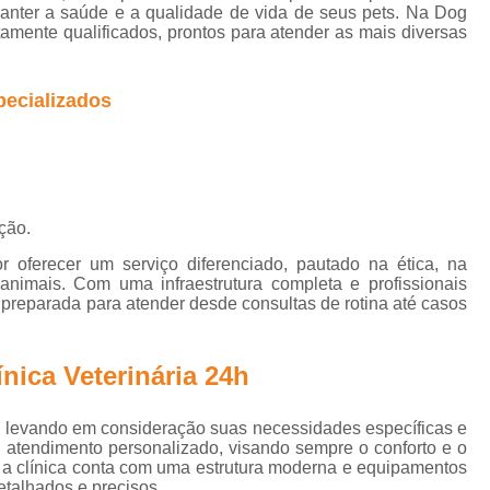
Gato Castração Adulto
Cirurgia Ca
manter a saúde e a qualidade de vida de seus pets. Na Dog
l
amente qualificados, prontos para atender as mais diversas
Cirurgia de Catarata Cachorro
s
Cirurgia de Catarata para Cachorro
C
pecializados
Cirurgia de Olho em Cachorro
s
Cirurgia de Retirada de Olho de Cachorro
s
Cirurgia para Catarata de Cach
ção.
Cirurgia Castração Gato
Cirurgia Cat
s
ferecer um serviço diferenciado, pautado na ética, na
Cirurgia de Extração de Dente em Gato
nimais. Com uma infraestrutura completa e profissionais
á preparada para atender desde consultas de rotina até casos
Cirurgia de Piometra em Gato
Ciru
Cirurgia Gato Rim
Cirurgia G
s
nica Veterinária 24h
s
Cirurgia em Olho de Gato
C
Cirurgia Limpeza Tártaro em Gatos
Cirur
, levando em consideração suas necessidades específicas e
s
m atendimento personalizado, visando sempre o conforto e o
Cirurgia Veterinária Clínica
Cirurgia Vet
, a clínica conta com uma estrutura moderna e equipamentos
s
talhados e precisos.