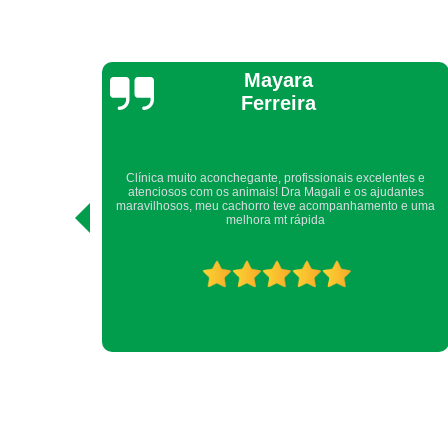
Yara Laranjeira
ntes e
Sempre, há muitos anos, somos atendidos com todo cuidado,
antes
atenção, carinho e competência.Com toda certeza, recomendo
o e uma
a quem me pede indicação de clínica veterinária.Obrigada
DogUp! Nina e Yara.