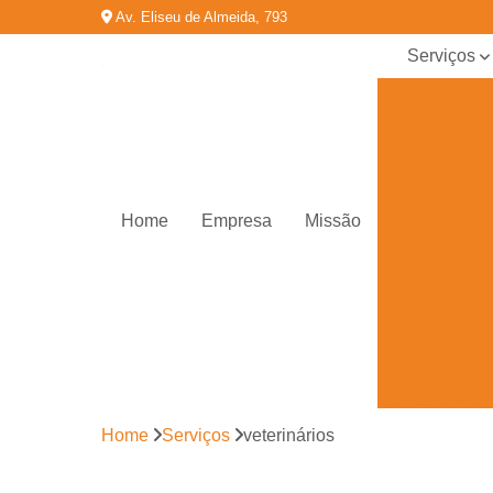
Av. Eliseu de Almeida, 793
Serviços
Aplicação d
medicament
veterinário
Aplicação d
micro chip
Home
Empresa
Missão
Castração d
cachorros
Castração d
gatos
Cirurgias pa
cachorro
Cirurgias pa
gatos
Home
Serviços
veterinários
Cirurgias
veterinária