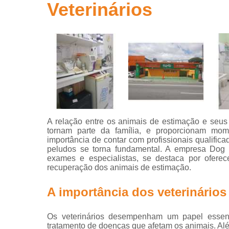
Veterinários
Clínicas ve
Clínicas
veterinária
Clínicas
veterinária
24 horas
Consultas
com
veterinário
A relação entre os animais de estimação e seus 
Consultas
tornam parte da família, e proporcionam mom
para animai
importância de contar com profissionais qualific
peludos se torna fundamental. A empresa Dog U
Consultas
exames e especialistas, se destaca por ofere
veterinária
recuperação dos animais de estimação.
Emergência
veterinária
A importância dos veterinários
Exame perfi
hepático
Os veterinários desempenham um papel essenc
veterinário
tratamento de doenças que afetam os animais. Além