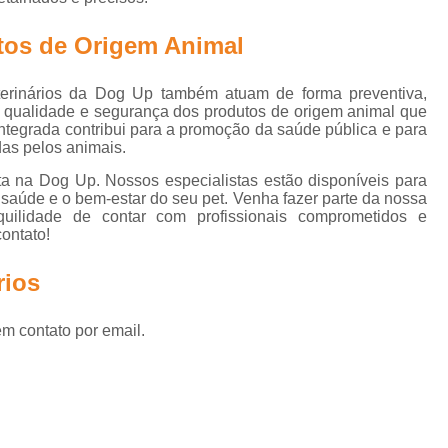
Clínica Veterinária Cirurgia Animal
Medic
Clínica com Médica Veterinária
tos de Origem Animal
Clínica de Dermatologia Veterinária
Clín
terinários da Dog Up também atuam de forma preventiva,
Clínica Veterinária com Internação
a qualidade e segurança dos produtos de origem animal que
egrada contribui para a promoção da saúde pública e para
Clínica Veterinária de Animais
as pelos animais.
Clínica Veterinária para Animais Dom
a na Dog Up. Nossos especialistas estão disponíveis para
a saúde e o bem-estar do seu pet. Venha fazer parte da nossa
Centro Clínico Veterinário
Centro Mé
nquilidade de contar com profissionais comprometidos e
ontato!
Clínica Médica Veterinária
Clínica V
Clínica Veterinária 24h
Clínica Veterinári
rios
Clínica Veterinária para Animais
em contato por email.
Clínica Veterinária Raio X
Clínica 24 Ho
Clínica 24hrs Veterinária
Clínica de Vete
Clínica Veterinária 24
Clínica Veter
Clínica Veterinária 24hrs
Clínica Vet