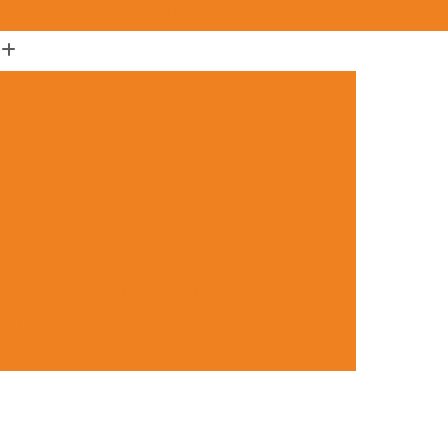
(11) 3722-2165
(11) 3721-5719
ento em Animais Butantã
m Animais de Estimação Morumbi
ento em Cachorro Morumbi
mento em Gatos Morumbi
nto para Animais Butantã
nimais de Estimação Jardim Guedala
o para Cachorros Pinheiros
ra Cães e Gatos Jardim Guedala
mento para Cães Morumbi
nto para Gatos Pinheiros
Jardim Guedala
Aplicação de Microchip