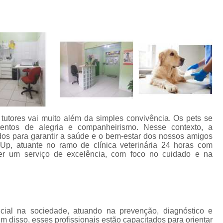
Aplicação de Microchip em Animais
t
Aplicação de Microchip em Cães
A
s
Aplicação de Microchip em Gatos
Aplicação de Microchip para Animais
s
Aplicação de Microchip para Cães
Aplicação de Microchips em Filh
s
Castração Cachorro Macho Adulto
Cas
tutores vai muito além da simples convivência. Os pets se
Castração de Cachorro
Castração de Ca
entos de alegria e companheirismo. Nesse contexto, a
s
ados para garantir a saúde e o bem-estar dos nossos amigos
Castração de Cães
Castração
p, atuante no ramo de clínica veterinária 24 horas com
cer um serviço de excelência, com foco no cuidado e na
s
Castração em Cachorra
Cirurgia Cas
s
Castração de Gato Macho Adulto
s
Castração Gato Adulto
Castração Ga
l
Castração Gato Macho
Castraçã
ial na sociedade, atuando na prevenção, diagnóstico e
 disso, esses profissionais estão capacitados para orientar