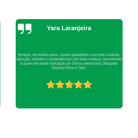
Veterinário 24 Horas Perto de
Consulta Veterinária a Domicílio
Co
Thaynah Souza
Consulta Veterinária Animais Domés
Consulta Veterinária de Cães
Consu
Consulta Veterinária para Animais Idoso
Confio de olhos fechados os meus cachorros nos atendimentos
Consulta Veterinario Gato
Consult
da dog up, os veterinários sempre são atenciosos e verificam
todos os detalhes possíveis.
Consulta com Veterinário para Cachorros But
Consulta Médica para Cachorros Jardim G
Consulta Rápida Veterin
Consulta Veterinária 
Consulta Veterinária de 
Consulta Veterinária de Cachorros Jardim 
Consulta Veterinária para Cachorros Butan