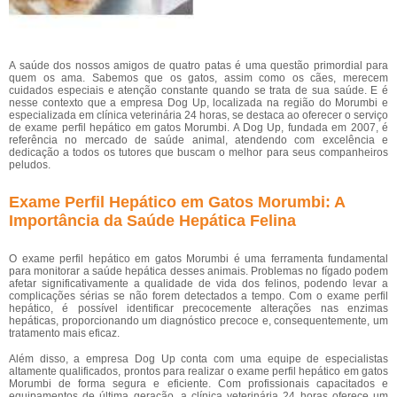
A saúde dos nossos amigos de quatro patas é uma questão primordial para
quem os ama. Sabemos que os gatos, assim como os cães, merecem
cuidados especiais e atenção constante quando se trata de sua saúde. E é
nesse contexto que a empresa Dog Up, localizada na região do Morumbi e
especializada em clínica veterinária 24 horas, se destaca ao oferecer o serviço
de exame perfil hepático em gatos Morumbi. A Dog Up, fundada em 2007, é
referência no mercado de saúde animal, atendendo com excelência e
dedicação a todos os tutores que buscam o melhor para seus companheiros
peludos.
Exame Perfil Hepático em Gatos Morumbi: A
Importância da Saúde Hepática Felina
O exame perfil hepático em gatos Morumbi é uma ferramenta fundamental
para monitorar a saúde hepática desses animais. Problemas no fígado podem
afetar significativamente a qualidade de vida dos felinos, podendo levar a
complicações sérias se não forem detectados a tempo. Com o exame perfil
hepático, é possível identificar precocemente alterações nas enzimas
hepáticas, proporcionando um diagnóstico precoce e, consequentemente, um
tratamento mais eficaz.
Além disso, a empresa Dog Up conta com uma equipe de especialistas
altamente qualificados, prontos para realizar o exame perfil hepático em gatos
Morumbi de forma segura e eficiente. Com profissionais capacitados e
equipamentos de última geração, a clínica veterinária 24 horas oferece um