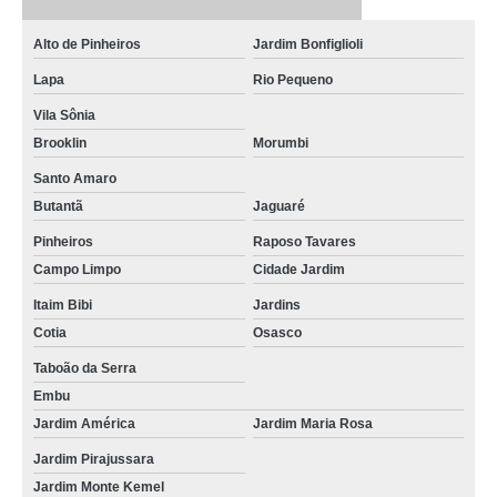
endereço de veterinário 24 horas perto de mim Vila Sônia
Alto de Pinheiros
Jardim Bonfiglioli
onde tem clínica veterinária de 24h Alto de Pinheiros
Lapa
Rio Pequeno
onde tem clínica veterinária 24 h Taboão da Serra
Vila Sônia
clínica veterinária 24 h Jardim Pirajussara
Brooklin
Morumbi
endereço de clínica de veterinária 24hs Jardim Bonfiglioli
Santo Amaro
Butantã
Jaguaré
onde tem clínica 24 horas veterinário Jardim Pirajussara
Pinheiros
Raposo Tavares
clínica 24 horas veterinária Santo Amaro
Campo Limpo
Cidade Jardim
clínica veterinária 24hs Jardim Bonfiglioli
Itaim Bibi
Jardins
onde tem clínica veterinária 24 h Alto de Pinheiros
Cotia
Osasco
clínica veterinária 24horas Jardim Bonfiglioli
Taboão da Serra
Embu
clínica veterinária de 24h Itaim Bibi
Jardim América
Jardim Maria Rosa
clínica veterinária 24hrs Jardins
Jardim Pirajussara
clínica veterinária 24 Jardim Monte Kemel
Jardim Monte Kemel