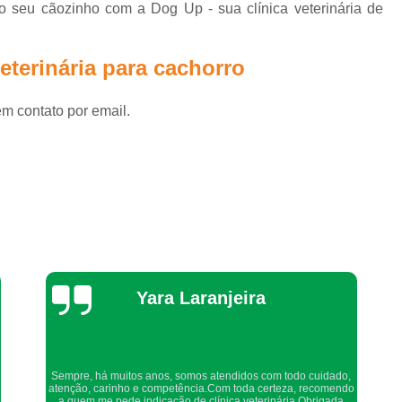
o seu cãozinho com a Dog Up - sua clínica veterinária de
Veterinário 24 Horas Perto de
Consulta Veterinária a Domicílio
Co
eterinária para cachorro
Consulta Veterinária Animais Domés
em contato por email.
Consulta Veterinária de Cães
Consu
Consulta Veterinária para Animais Idoso
Consulta Veterinario Gato
Consult
Consulta com Veterinário para Cachorros But
Consulta Médica para Cachorros Jardim G
Consulta Rápida Veterin
Thaynah Souza
Consulta Veterinária 
Consulta Veterinária de 
Consulta Veterinária de Cachorros Jardim 
Confio de olhos fechados os meus cachorros nos atendimentos
Consulta Veterinária para Cachorros Butan
da dog up, os veterinários sempre são atenciosos e verificam