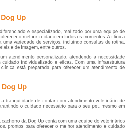
Gato Castração Adulto
Cirurgia Ca
l
Cirurgia de Catarata Cachorro
a Dog Up
s
Cirurgia de Catarata para Cachorro
C
iferenciado e especializado, realizado por uma equipe de
Cirurgia de Olho em Cachorro
s
a oferecer o melhor cuidado em todos os momentos. A clínica
a uma variedade de serviços, incluindo consultas de rotina,
Cirurgia de Retirada de Olho de Cachorro
riais e de imagem, entre outros.
s
Cirurgia para Catarata de Cach
 um atendimento personalizado, atendendo a necessidade
Cirurgia Castração Gato
Cirurgia Cat
 cuidado individualizado e eficaz. Com uma infraestrutura
s
clínica está preparada para oferecer um atendimento de
Cirurgia de Extração de Dente em Gato
Cirurgia de Piometra em Gato
Ciru
a Dog Up
Cirurgia Gato Rim
Cirurgia G
s
s
a tranquilidade de contar com atendimento veterinário de
Cirurgia em Olho de Gato
C
garantindo o cuidado necessário para o seu pet, mesmo em
Cirurgia Limpeza Tártaro em Gatos
Cirur
s
ara cachorro da Dog Up conta com uma equipe de veterinários
Cirurgia Veterinária Clínica
Cirurgia Vet
dos, prontos para oferecer o melhor atendimento e cuidado
s