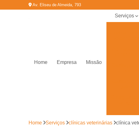
Av. Eliseu de Almeida, 793
Serviços
Aplicação d
medicament
veterinário
Aplicação d
micro chip
Home
Empresa
Missão
Castração d
cachorros
Castração d
gatos
Cirurgias pa
cachorro
Cirurgias pa
gatos
Home
Serviços
clínicas veterinárias
clínica ve
Cirurgias
veterinária