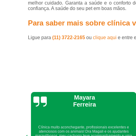
melhor cuidado. Garanta a saúde e o conforto d
confiança. A saúde do seu pet em boas mãos.
Para saber mais sobre clínica v
Ligue para
(11) 3722-2165
ou
clique aqui
e entre 
Yara Laranjeira
ntes e
Sempre, há muitos anos, somos atendidos com todo cuidado,
antes
atenção, carinho e competência.Com toda certeza, recomendo
o e uma
a quem me pede indicação de clínica veterinária.Obrigada