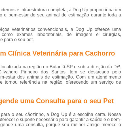
Clínica Veterinária Cirurgia Animal
Medic
dernos e infraestrutura completa, a Dog Up proporciona um
Clínica com Médica Veterinária
to e bem-estar do seu animal de estimação durante toda a
Clínica de Dermatologia Veterinária
Clín
viços veterinários convencionais, a Dog Up oferece uma
Clínica Veterinária com Internação
, como exames laboratoriais, de imagem e cirurgias,
Clínica Veterinária de Animais
 para o seu pet.
Clínica Veterinária para Animais Dom
 Clínica Veterinária para Cachorro
Centro Clínico Veterinário
Centro Mé
 localizada na região do Butantã-SP e sob a direção da Drª.
Clínica Médica Veterinária
Clínica V
ilvandro Pinheiro dos Santos, tem se destacado pelo
m-estar dos animais de estimação. Com um atendimento
Clínica Veterinária 24h
Clínica Veterinári
se tornou referência na região, oferecendo um serviço de
Clínica Veterinária para Animais
Clínica Veterinária Raio X
Clínica 24 Ho
gende uma Consulta para o seu Pet
Clínica 24hrs Veterinária
Clínica de Vete
para o seu cãozinho, a Dog Up é a escolha certa. Nossa
Clínica Veterinária 24
Clínica Veter
 oferecer o suporte necessário para garantir a saúde e o bem-
 agende uma consulta, porque seu melhor amigo merece o
Clínica Veterinária 24hrs
Clínica Vet