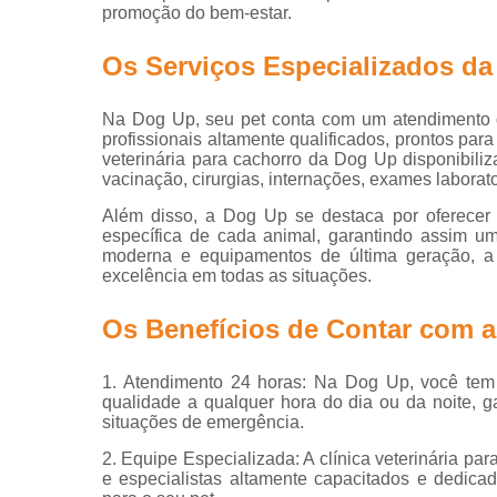
promoção do bem-estar.
Exame perfi
renal
Os Serviços Especializados d
veterinário
Exames
Na Dog Up, seu pet conta com um atendimento d
veterinário
profissionais altamente qualificados, prontos par
veterinária para cachorro da Dog Up disponibiliz
Hospitais
vacinação, cirurgias, internações, exames laborato
veterinário
Além disso, a Dog Up se destaca por oferecer
Hospitais
específica de cada animal, garantindo assim um
veterinário
moderna e equipamentos de última geração, a 
24 horas
excelência em todas as situações.
Internação
animal
Os Benefícios de Contar com 
Internaçõe
veterinária
1. Atendimento 24 horas: Na Dog Up, você tem 
qualidade a qualquer hora do dia ou da noite, 
Vacinação
situações de emergência.
Veterinário
2. Equipe Especializada: A clínica veterinária p
e especialistas altamente capacitados e dedica
Veterinário