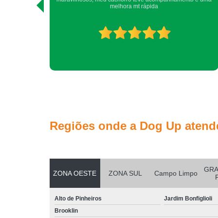
DogUp! Nina e Yara.
Regiões onde a Dog Up atend
GRA
ZONA OESTE
ZONA SUL
Campo Limpo
Alto de Pinheiros
Jardim Bonfiglioli
Brooklin