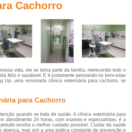
para Cachorro
Aplicação de Microchip em Animais
t
Aplicação de Microchip em Cães
A
s
Aplicação de Microchip em Gatos
Aplicação de Microchip para Animais
s
Aplicação de Microchip para Cães
Aplicação de Microchips em Filh
s
Castração Cachorro Macho Adulto
Cas
sa vida, ele se torna parte da família, merecendo todo o
Castração de Cachorro
Castração de Ca
ida feliz e saudável. E é justamente pensando no bem-estar
s
 Up, uma renomada clínica veterinária para cachorro, se
Castração de Cães
Castração
s
Castração em Cachorra
Cirurgia Cas
inária para Cachorro
s
Castração de Gato Macho Adulto
s
enção quando se trata de saúde. A clínica veterinária para
Castração Gato Adulto
Castração Ga
l
em atendimento 24 horas, com exames e especialistas, é a
Castração Gato Macho
Castraçã
 peludo receba o melhor cuidado possível. Cuidar da saúde
 doença, mas sim a uma prática constante de prevenção e