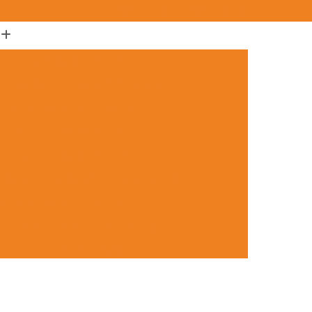
(11) 3722-2165
(11) 3721-5719
ento em Animais Butantã
m Animais de Estimação Morumbi
ento em Cachorro Morumbi
mento em Gatos Morumbi
nto para Animais Butantã
nimais de Estimação Jardim Guedala
o para Cachorros Pinheiros
ra Cães e Gatos Jardim Guedala
mento para Cães Morumbi
nto para Gatos Pinheiros
Jardim Guedala
Aplicação de Microchip