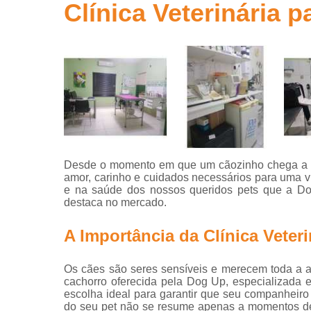
Clínica Veterinária 
Clínicas ve
Clínicas
veterinária
Clínicas
veterinária
24 horas
Consultas
com
veterinário
Desde o momento em que um cãozinho chega a nos
Consultas
amor, carinho e cuidados necessários para uma v
para animai
e na saúde dos nossos queridos pets que a Dog
destaca no mercado.
Consultas
veterinária
A Importância da Clínica Veter
Emergência
veterinária
Os cães são seres sensíveis e merecem toda a at
Exame perfi
cachorro oferecida pela Dog Up, especializada 
hepático
escolha ideal para garantir que seu companheiro
veterinário
do seu pet não se resume apenas a momentos de