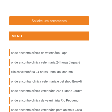
Aplicação de Microchip em Cachorros
plicação de Microchip em Cães de Raça
Aplicação de Microchip em Gatos Machos
Solicite um orçamento
Aplicação de Microchip para Animal
MENU
Aplicação de Microchip para Gatos
otes
Castração Cachorro Macho
onde encontro clínica de veterinária Lapa
tração Cão Macho
Castração de Cachorra
chorro Fêmea
onde encontro clínica veterinária 24 horas Jaguaré
Castração de Cachorro Macho
 de Cão
Castração de Cão Macho
clínica veterinária 24 horas Portal do Morumbi
tração Cadela
Castração de Gato Macho
onde encontrar clínica veterinária e pet shop Brooklin
Castração do Gato
Castração Gato
onde encontro clínica veterinária 24h Cidade Jardim
to Fêmea
Castração Gato Fêmea Adulta
onde encontro clínica de veterinária Rio Pequeno
o para Gato Macho
Gato Castração
onde encontro clínica veterinária para animais Cotia