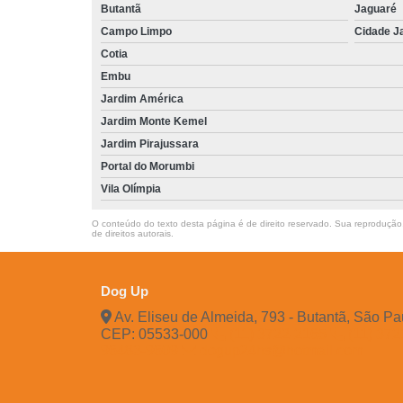
Butantã
Jaguaré
Campo Limpo
Cidade J
Cotia
Embu
Jardim América
Jardim Monte Kemel
Jardim Pirajussara
Portal do Morumbi
Vila Olímpia
O conteúdo do texto desta página é de direito reservado. Sua reprodução, 
de direitos autorais
.
Dog Up
Av. Eliseu de Almeida, 793 - Butantã, São Pa
CEP: 05533-000
(11) 3722-2165
(11) 37
96483-9609
dogup24hs@hotmail.com