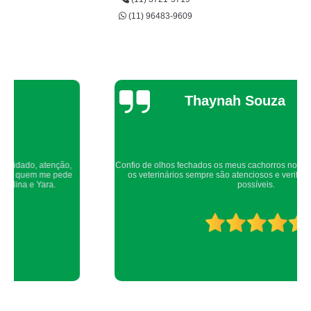
onde encontro clínica de internação para animais Lapa
(11) 96483-9609
onde encontro internação de animais Vila Sônia
quanto custa animais internação Jardins
onde encontro diária de internação veterinária Portal do Morumbi
Thaynah Souza
internação clínica veterinária Portal do Morumbi
onde encontro animais internação Raposo Tavares
internação para gatos Taboão da Serra
Confio de olhos fechados os meus cachorros nos atendimentos da dog up,
internação de gatos preço Osasco
os veterinários sempre são atenciosos e verificam todos os detalhes
possíveis.
internação para cães Morumbi
onde encontro internação de gatos Taboão da Serra
internação de cães idosos preço Morumbi
onde encontro internação clínica veterinária Cidade Jardim
internação para gatos preço Embu