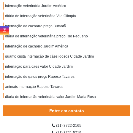
internação veterinária Jardim América
diária de internação veterinária Vila Olímpia
internação de cachorro preço Butantã
diária de internação veterinária preço Rio Pequeno
internação de cachorro Jardim América
quanto custa internação de cães idosos Cidade Jardim
internação para cães valor Cidade Jardim
internação de gatos preço Raposo Tavares
animais internação Raposo Tavares
diária de internação veterinária valor Jardim Maria Rosa
animais internação valor Taboão da Serra
Entre em contato
quanto custa internação veterinária 24 horas Alto de Pinheiros
(11) 3722-2165
clínica de internação para animais preço Portal do Morumbi
(11) 3721-5719