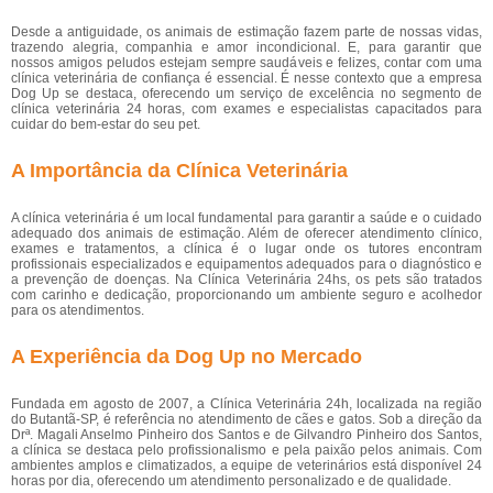
Desde a antiguidade, os animais de estimação fazem parte de nossas vidas,
trazendo alegria, companhia e amor incondicional. E, para garantir que
nossos amigos peludos estejam sempre saudáveis e felizes, contar com uma
clínica veterinária de confiança é essencial. É nesse contexto que a empresa
Dog Up se destaca, oferecendo um serviço de excelência no segmento de
clínica veterinária 24 horas, com exames e especialistas capacitados para
cuidar do bem-estar do seu pet.
A Importância da Clínica Veterinária
A clínica veterinária é um local fundamental para garantir a saúde e o cuidado
adequado dos animais de estimação. Além de oferecer atendimento clínico,
exames e tratamentos, a clínica é o lugar onde os tutores encontram
profissionais especializados e equipamentos adequados para o diagnóstico e
a prevenção de doenças. Na Clínica Veterinária 24hs, os pets são tratados
com carinho e dedicação, proporcionando um ambiente seguro e acolhedor
para os atendimentos.
A Experiência da Dog Up no Mercado
Fundada em agosto de 2007, a Clínica Veterinária 24h, localizada na região
do Butantã-SP, é referência no atendimento de cães e gatos. Sob a direção da
Drª. Magali Anselmo Pinheiro dos Santos e de Gilvandro Pinheiro dos Santos,
a clínica se destaca pelo profissionalismo e pela paixão pelos animais. Com
ambientes amplos e climatizados, a equipe de veterinários está disponível 24
horas por dia, oferecendo um atendimento personalizado e de qualidade.