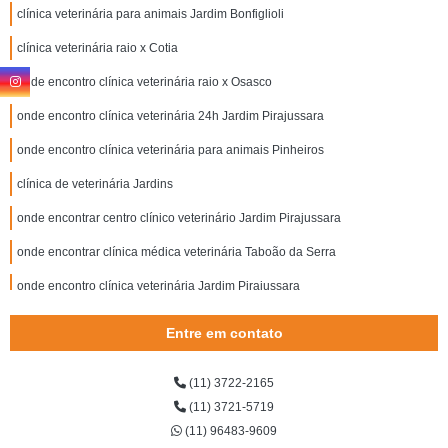
clínica veterinária para animais Jardim Bonfiglioli
clínica veterinária raio x Cotia
onde encontro clínica veterinária raio x Osasco
onde encontro clínica veterinária 24h Jardim Pirajussara
onde encontro clínica veterinária para animais Pinheiros
clínica de veterinária Jardins
onde encontrar centro clínico veterinário Jardim Pirajussara
onde encontrar clínica médica veterinária Taboão da Serra
onde encontro clínica veterinária Jardim Pirajussara
onde encontrar clínica veterinária oftalmologia Butantã
Entre em contato
centro médico veterinário Pinheiros
(11) 3722-2165
onde encontrar centro médico veterinário Jardim Pirajussara
(11) 3721-5719
clínica veterinária 24 horas Lapa
(11) 96483-9609