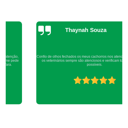
onde encontro clínica veterinária para cachorro Jaguaré
clínica médica veterinária Alto de Pinheiros
onde encontrar clínica veterinária 24 horas Brooklin
Thaynah Souza
onde encontro clínica médica veterinária Jardim Pirajussara
onde encontro centro médico veterinário Cidade Jardim
onde encontro clínica médica veterinária Jaguaré
Confio de olhos fechados os meus cachorros nos atendimentos da dog up,
centro clínico veterinário Osasco
os veterinários sempre são atenciosos e verificam todos os detalhes
possíveis.
clínica veterinária Morumbi
onde encontrar clínica médica veterinária Lapa
onde encontro clínica veterinária Jardins
onde encontro clínica veterinária e pet shop Jardim Monte Kemel
clínica veterinária para cachorro Cidade Jardim
onde encontro centro clínico veterinário Jardim Maria Rosa