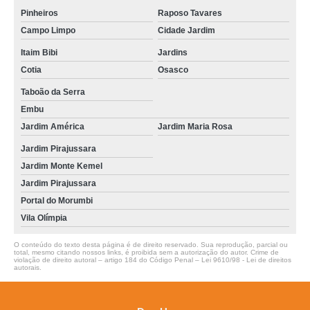
Pinheiros
Raposo Tavares
onde encontrar clínica veterinária oftalmologia Jardim Bonfiglioli
Campo Limpo
Cidade Jardim
clínica veterinária Portal do Morumbi
Itaim Bibi
Jardins
onde encontrar clínica veterinária Jardins
Cotia
Osasco
clínica veterinária raio x Taboão da Serra
Taboão da Serra
Embu
onde encontro clínica veterinária 24h Embu
Jardim América
Jardim Maria Rosa
clínica veterinária oftalmologia Jardins
Jardim Pirajussara
onde encontro clínica de veterinária Raposo Tavares
Jardim Monte Kemel
Jardim Pirajussara
centro médico veterinário Campo Limpo
Portal do Morumbi
onde encontrar clínica de veterinária Pinheiros
Vila Olímpia
onde encontrar clínica veterinária Cidade Jardim
O conteúdo do texto desta página é de direito reservado. Sua reprodução, parcial ou
total, mesmo citando nossos links, é proibida sem a autorização do autor. Crime de
onde encontro clínica veterinária para cachorro Jardim América
violação de direito autoral – artigo 184 do Código Penal –
Lei 9610/98 - Lei de direitos
autorais
.
clínica médica veterinária Taboão da Serra
onde encontrar clínica veterinária para animais Jardim Bonfiglioli