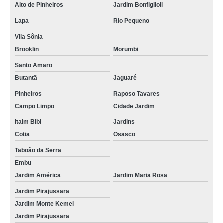
Alto de Pinheiros
Jardim Bonfiglioli
exame de ultrassom veterinário Portal do Morumbi
Lapa
Rio Pequeno
onde encontro exame citológico veterinário Jardim Pirajussara
Vila Sônia
exame veterinário preço Jardim Bonfiglioli
Brooklin
Morumbi
exame citológico veterinário preço Santo Amaro
Santo Amaro
Butantã
Jaguaré
exame oftalmológico veterinário Butantã
Pinheiros
Raposo Tavares
quanto custa exame ortopédico veterinária Itaim Bibi
Campo Limpo
Cidade Jardim
exames bioquímicos veterinários Rio Pequeno
Itaim Bibi
Jardins
exame veterinário Taboão da Serra
Cotia
Osasco
exame de ultrassom veterinário valor Santo Amaro
Taboão da Serra
Embu
onde encontro exame otológico veterinário Campo Limpo
Jardim América
Jardim Maria Rosa
exame ortopédico veterinária Cotia
Jardim Pirajussara
exame otológico veterinário Portal do Morumbi
Jardim Monte Kemel
Jardim Pirajussara
exame de sangue veterinário valor Itaim Bibi