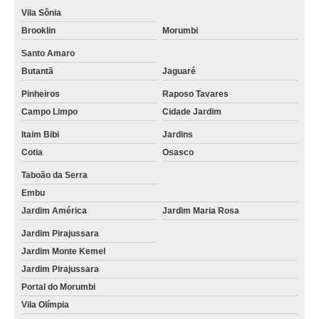
onde encontro internação veterinária Jardim Maria Rosa
Vila Sônia
quanto custa diária de internação veterinária Vila Olímpia
Brooklin
Morumbi
internação clínica veterinária Rio Pequeno
Santo Amaro
Butantã
Jaguaré
diária de internação veterinária Raposo Tavares
Pinheiros
Raposo Tavares
animais internação valor Lapa
Campo Limpo
Cidade Jardim
onde encontro internação veterinária Vila Olímpia
Itaim Bibi
Jardins
clínica de internação para animais preço Raposo Tavares
Cotia
Osasco
internação de cães idosos Jaguaré
Taboão da Serra
Embu
serviço de internação para cães Campo Limpo
Jardim América
Jardim Maria Rosa
quanto custa internação de animais Taboão da Serra
Jardim Pirajussara
serviço de internação veterinária 24 horas Jardim Pirajussara
Jardim Monte Kemel
Jardim Pirajussara
diária de internação veterinária Jaguaré
Portal do Morumbi
internação de gatos valor Embu
Vila Olímpia