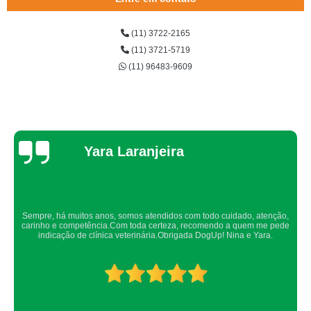
serviço de internação para cães Lapa
(11) 3722-2165
internação de animais preço Cotia
(11) 3721-5719
diária de internação veterinária preço Jardim Monte Kemel
(11) 96483-9609
internação para gatos preço Campo Limpo
onde encontro internação de animais Pinheiros
onde encontro internação de cachorro Pinheiros
Thaynah Souza
onde encontro internação de cachorro Vila Olímpia
onde encontro diária de internação veterinária Santo Amaro
onde encontro animais internação Osasco
Confio de olhos fechados os meus cachorros nos atendimentos da dog up,
internação para cães preço Morumbi
os veterinários sempre são atenciosos e verificam todos os detalhes
possíveis.
internação de gatos preço Raposo Tavares
quanto custa internação de cães idosos Jaguaré
internação para gatos preço Portal do Morumbi