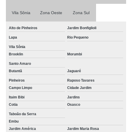
quanto custa internação para gatos Jardins
Vila Sônia
Zona Oeste
Zona Sul
internação de cachorro preço Jardins
onde encontro internação de cães idosos Jardim Monte Kemel
Alto de Pinheiros
Jardim Bonfiglioli
internação veterinária 24 horas preço Brooklin
Lapa
Rio Pequeno
quanto custa animais internação Embu
Vila Sônia
quanto custa internação clínica veterinária Jardim Maria Rosa
Brooklin
Morumbi
clínica de internação para animais Jardim Maria Rosa
Santo Amaro
Butantã
Jaguaré
internação de cães idosos valor Vila Sônia
Pinheiros
Raposo Tavares
onde encontro animais internação Rio Pequeno
Campo Limpo
Cidade Jardim
clínica de internação para animais Brooklin
Itaim Bibi
Jardins
quanto custa clínica de internação para animais Vila Olímpia
Cotia
Osasco
internação de animais Jardim Pirajussara
Taboão da Serra
Embu
internação de gatos valor Portal do Morumbi
Jardim América
Jardim Maria Rosa