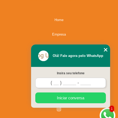
96483-9609
dogup24hs@hotmail.com
cirurgia de catarata cachorro Morumbi
clínica para cirurgia em cachorro Santo Amaro
Home
cirurgia de piometra em cães Santo Amaro
Empresa
preço de cirurgia de extração de dente em cachorro Raposo Tavares
clínica para cirurgia de retirada de olho de cachorro Brooklin
Missão
clínica para cirurgia de catarata cachorro Jardim Pirajussara
Olá! Fale agora pelo WhatsApp
cirurgia de cachorro Taboão da Serra
Serviços
clínica para cirurgia para catarata de cachorro Campo Limpo
Insira seu telefone
Contato
clínica para cirurgia para cachorro Embu
cirurgia para cachorro valor Butantã
Mapa do site
cirurgia catarata cachorro Jardim Pirajussara
Iniciar conversa
preço de cirurgia de piometra em cães Taboão da Serra
1
cirurgia de catarata em cachorro Campo Limpo