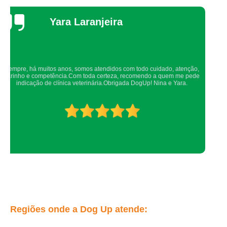
preço de cirurgia de catarata cachorro Lapa
Thaynah Souza
cirurgia de catarata em cachorro Pinheiros
preço de cirurgia de catarata para cachorro Itaim Bibi
cirurgia de catarata para cachorro Jaguaré
Confio de olhos fechados os meus cachorros nos atendimentos da dog up,
clínica para cirurgia de catarata em cachorro Raposo Tavares
os veterinários sempre são atenciosos e verificam todos os detalhes
possíveis.
clínica para cirurgia em cachorro Pinheiros
cirurgia de olho em cachorro Cotia
preço de cirurgia de olho em cachorro Jardim Monte Kemel
cirurgia de cachorro Jardins
cirurgia de catarata em cachorro valor Alto de Pinheiros
preço de cirurgia de catarata para cachorro Embu
preço de cirurgia de retirada de olho de cachorro Butantã
Regiões onde a Dog Up atende:
clínica para cirurgia de olho em cachorro Jardim Maria Rosa