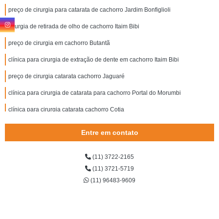
preço de cirurgia para catarata de cachorro Jardim Bonfiglioli
cirurgia de retirada de olho de cachorro Itaim Bibi
preço de cirurgia em cachorro Butantã
clínica para cirurgia de extração de dente em cachorro Itaim Bibi
preço de cirurgia catarata cachorro Jaguaré
clínica para cirurgia de catarata para cachorro Portal do Morumbi
clínica para cirurgia catarata cachorro Cotia
preço de cirurgia de catarata cachorro Cidade Jardim
Entre em contato
clínica para cirurgia de olho em cachorro Itaim Bibi
(11) 3722-2165
preço de cirurgia de retirada de olho de cachorro Jardim Monte Kemel
(11) 3721-5719
cirurgia de catarata para cachorro Jardins
(11) 96483-9609
cirurgia para catarata de cachorro Raposo Tavares
cirurgia de olho em cachorro Vila Sônia