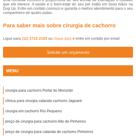
uma consulta conosco e proporcione ao seu animal de estimação o cuidado
que ele merece. A saúde e o bem-estar do seu pet estão em boas mãos na
Dog Up. Entre em contato conosco e garanta o melhor atendimento para o seu
companheiro de quatro patas.
Para saber mais sobre cirurgia de cachorro
Ligue para
(11) 3722-2165
ou
clique aqui
e entre em contato por email.
Solicite um orçamento
MENU
cirurgia para cachorro Portal do Morumbi
clínica para cirurgia catarata cachorro Jaguaré
cirurgia em cachorro Rio Pequeno
preço de cirurgia para cachorro Alto de Pinheiros
preço de cirurgia para catarata de cachorro Pinheiros