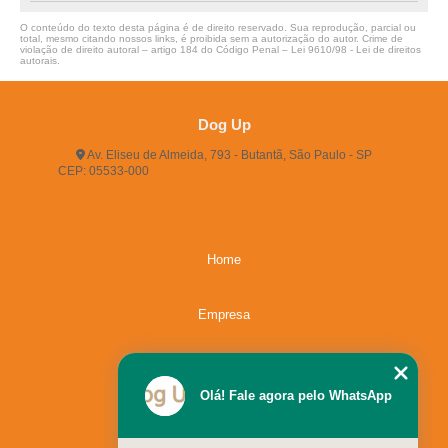
clínica veterinária oftalmologia Osasco
O conteúdo do texto desta página é de direito reservado. Sua reprodução, parcial ou
total, mesmo citando nossos links, é proibida sem a autorização do autor. Crime de
clínica de veterinária Campo Limpo
violação de direito autoral – artigo 184 do Código Penal –
Lei 9610/98 - Lei de direitos
autorais
.
onde encontro centro clínico veterinário Jardim América
onde encontro clínica veterinária raio x Vila Sônia
Dog Up
onde encontro clínica veterinária para animais Rio Pequeno
Av. Eliseu de Almeida, 793 - Butantã, São Paulo - SP
CEP: 05533-000
(11) 3722-2165
(11) 3721-5719
(11)
clínica veterinária Osasco
96483-9609
dogup24hs@hotmail.com
onde encontrar clínica veterinária Itaim Bibi
onde encontro clínica veterinária para animais Cidade Jardim
Home
clínica veterinária oftalmologia Jardim Bonfiglioli
Empresa
onde encontro clínica veterinária e pet shop Cidade Jardim
clínica veterinária e pet shop Osasco
Missão
onde encontrar clínica veterinária raio x Santo Amaro
Olá! Fale agora pelo WhatsApp
clínica médica veterinária Jardins
Serviços