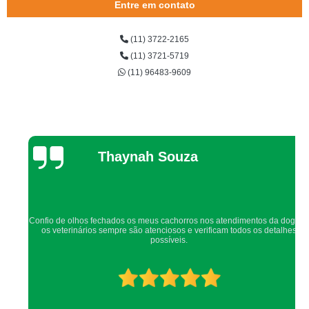
Entre em contato
clínica veterinária para animais Santo Amaro
(11) 3722-2165
onde encontrar clínica veterinária 24h Cotia
(11) 3721-5719
onde encontrar clínica veterinária para cachorro Jardim Pirajussara
(11) 96483-9609
onde encontrar clínica veterinária 24 horas Campo Limpo
onde encontrar clínica veterinária para cachorro Jardim Maria Rosa
onde encontrar clínica veterinária e pet shop Lapa
Thaynah Souza
clínica veterinária para cachorro Vila Olímpia
onde encontrar clínica veterinária para animais Jardim Bonfiglioli
clínica veterinária 24h Jardim Pirajussara
Confio de olhos fechados os meus cachorros nos atendimentos da dog up,
onde encontrar clínica de veterinária Jardim Bonfiglioli
os veterinários sempre são atenciosos e verificam todos os detalhes
possíveis.
clínica veterinária raio x Jardim Bonfiglioli
onde encontrar clínica de veterinária Taboão da Serra
onde encontrar clínica veterinária e pet shop Jardim Bonfiglioli