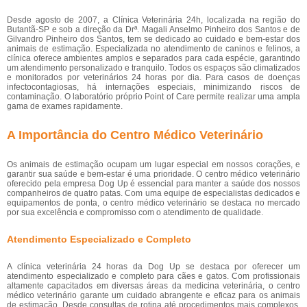
Desde agosto de 2007, a Clínica Veterinária 24h, localizada na região do
Butantã-SP e sob a direção da Drª. Magali Anselmo Pinheiro dos Santos e de
Gilvandro Pinheiro dos Santos, tem se dedicado ao cuidado e bem-estar dos
animais de estimação. Especializada no atendimento de caninos e felinos, a
clínica oferece ambientes amplos e separados para cada espécie, garantindo
um atendimento personalizado e tranquilo. Todos os espaços são climatizados
e monitorados por veterinários 24 horas por dia. Para casos de doenças
infectocontagiosas, há internações especiais, minimizando riscos de
contaminação. O laboratório próprio Point of Care permite realizar uma ampla
gama de exames rapidamente.
A Importância do Centro Médico Veterinário
Os animais de estimação ocupam um lugar especial em nossos corações, e
garantir sua saúde e bem-estar é uma prioridade. O centro médico veterinário
oferecido pela empresa Dog Up é essencial para manter a saúde dos nossos
companheiros de quatro patas. Com uma equipe de especialistas dedicados e
equipamentos de ponta, o centro médico veterinário se destaca no mercado
por sua excelência e compromisso com o atendimento de qualidade.
Atendimento Especializado e Completo
A clínica veterinária 24 horas da Dog Up se destaca por oferecer um
atendimento especializado e completo para cães e gatos. Com profissionais
altamente capacitados em diversas áreas da medicina veterinária, o centro
médico veterinário garante um cuidado abrangente e eficaz para os animais
de estimação. Desde consultas de rotina até procedimentos mais complexos,