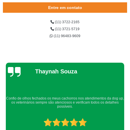
cirurgia em olho de gato Raposo Tavares
Entre em contato
cirurgia veterinária de cães preço Jardim Pirajussara
(11) 3722-2165
veterinária cirurgia preço Portal do Morumbi
(11) 3721-5719
cirurgia veterinária clínica Santo Amaro
(11) 96483-9609
preço de cirurgia veterinária clínica Morumbi
cirurgias veterinárias cachorro Jardim Monte Kemel
quanto custa cirurgia veterinária Itaim Bibi
Thaynah Souza
preço de cirurgia limpeza tártaro em gatos Brooklin
preço de cirurgia veterinária clínica Jaguaré
cirurgia veterinária clínica preço Raposo Tavares
Confio de olhos fechados os meus cachorros nos atendimentos da dog up,
cirurgias de veterinárias Taboão da Serra
os veterinários sempre são atenciosos e verificam todos os detalhes
possíveis.
cirurgia veterinária de cães preço Raposo Tavares
cirurgias limpeza tártaro em cães Brooklin