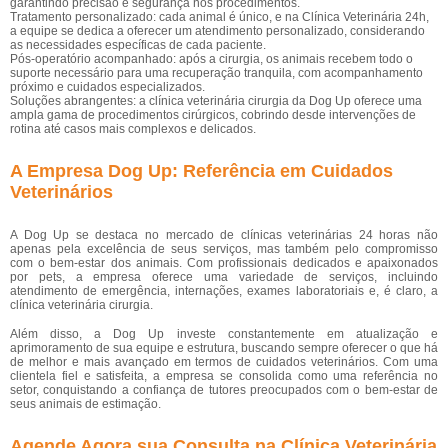
garantindo precisão e segurança nos procedimentos.
Tratamento personalizado: cada animal é único, e na Clínica Veterinária 24h,
a equipe se dedica a oferecer um atendimento personalizado, considerando
as necessidades específicas de cada paciente.
Pós-operatório acompanhado: após a cirurgia, os animais recebem todo o
suporte necessário para uma recuperação tranquila, com acompanhamento
próximo e cuidados especializados.
Soluções abrangentes: a clínica veterinária cirurgia da Dog Up oferece uma
ampla gama de procedimentos cirúrgicos, cobrindo desde intervenções de
rotina até casos mais complexos e delicados.
A Empresa Dog Up: Referência em Cuidados
Veterinários
A Dog Up se destaca no mercado de clínicas veterinárias 24 horas não
apenas pela excelência de seus serviços, mas também pelo compromisso
com o bem-estar dos animais. Com profissionais dedicados e apaixonados
por pets, a empresa oferece uma variedade de serviços, incluindo
atendimento de emergência, internações, exames laboratoriais e, é claro, a
clínica veterinária cirurgia.
Além disso, a Dog Up investe constantemente em atualização e
aprimoramento de sua equipe e estrutura, buscando sempre oferecer o que há
de melhor e mais avançado em termos de cuidados veterinários. Com uma
clientela fiel e satisfeita, a empresa se consolida como uma referência no
setor, conquistando a confiança de tutores preocupados com o bem-estar de
seus animais de estimação.
Agende Agora sua Consulta na Clínica Veterinária