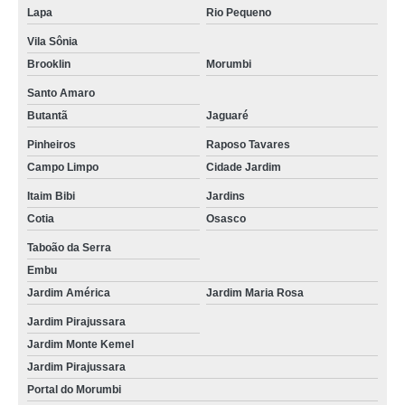
quanto custa clínica veterinária cirurgia Taboão da Serra
Lapa
Rio Pequeno
preço de medicina veterinária cirurgia Cidade Jardim
Vila Sônia
preço de clínica veterinária cirurgia Itaim Bibi
Brooklin
Morumbi
preço de cirurgia limpeza tártaro em cães Lapa
Santo Amaro
Butantã
Jaguaré
quanto custa medicina veterinária cirurgia Vila Sônia
Pinheiros
Raposo Tavares
cirurgia limpeza tártaro em cães preço Campo Limpo
Campo Limpo
Cidade Jardim
preço de medicina veterinária cirurgia Jardim Bonfiglioli
Itaim Bibi
Jardins
quanto custa cirurgia de veterinária Vila Sônia
Cotia
Osasco
cirurgia limpeza tártaro em gatos Brooklin
Taboão da Serra
Embu
cirurgia veterinária preço Jardins
Jardim América
Jardim Maria Rosa
cirurgia veterinária cachorro preço Brooklin
Jardim Pirajussara
cirurgia veterinária cachorro Jardim Monte Kemel
Jardim Monte Kemel
Jardim Pirajussara
clínica veterinária cirurgia preço Jardim Maria Rosa
Portal do Morumbi
cirurgias veterinárias cachorro Portal do Morumbi