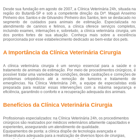
Desde sua fundação em agosto de 2007, a Clínica Veterinária 24h, situada na
região do Butantã-SP e sob a competente direção da Drª. Magali Anselmo
Pinheiro dos Santos e de Gilvandro Pinheiro dos Santos, tem se destacado no
segmento de cuidados para animais de estimação. Especializada no
atendimento de caninos e felinos, a clínica oferece serviços completos,
incluindo exames, internações e, sobretudo, a clínica veterinária cirurgia, um
dos pontos fortes de sua atuação. Conheça mais sobre a excelência
proporcionada por esse estabelecimento dedicado ao bem-estar dos pets.
A Importância da Clínica Veterinária Cirurgia
A clínica veterinária cirurgia é um serviço essencial para a saúde e o
tratamento de animais de estimação. Por meio de procedimentos cirúrgicos, é
possível tratar uma variedade de condições, desde castrações e correções de
problemas ortopédicos até a remoção de tumores e tratamento de
emergências. Na Clínica Veterinária 24h, a equipe de especialistas está
preparada para realizar essas intervenções com a máxima segurança e
eficiência, garantindo o conforto e a recuperação adequada dos animais.
Benefícios da Clínica Veterinária Cirurgia
Profissionais especializados: na Clínica Veterinária 24h, os procedimentos
cirúrgicos são realizados por médicos veterinários altamente capacitados e
experientes, assegurando um atendimento de qualidade.
Equipamentos de ponta: a clínica dispõe de tecnologia avançada e
infraestrutura adequada para a realização de diversos tipos de cirurgias,