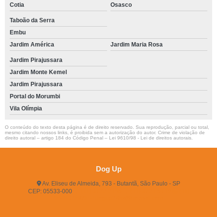
Cotia
Osasco
Taboão da Serra
Embu
Jardim América
Jardim Maria Rosa
Jardim Pirajussara
Jardim Monte Kemel
Jardim Pirajussara
Portal do Morumbi
Vila Olímpia
O conteúdo do texto desta página é de direito reservado. Sua reprodução, parcial ou total,
mesmo citando nossos links, é proibida sem a autorização do autor. Crime de violação de
direito autoral – artigo 184 do Código Penal –
Lei 9610/98 - Lei de direitos autorais
.
Dog Up
Av. Eliseu de Almeida, 793 - Butantã, São Paulo - SP
CEP: 05533-000
(11) 3722-2165
(11) 3721-5719
(11)
96483-9609
dogup24hs@hotmail.com