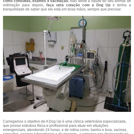
como consultas, exames e vacinação.
Não deixe a saúde do seu animal de
estimação para depois,
faça uma cotação com a Dog Up
e tenha a
tranquilidade de saber que ele está em boas mãos, sempre que precisar.
Carregamos o objetivo de A Dog Up é uma clínica veterinária especializada,
que possui estrutura física e profissional para atuar em situações
emergenciais, atendendo 24 horas, e de rotina como, banho e tosa, vacinas,