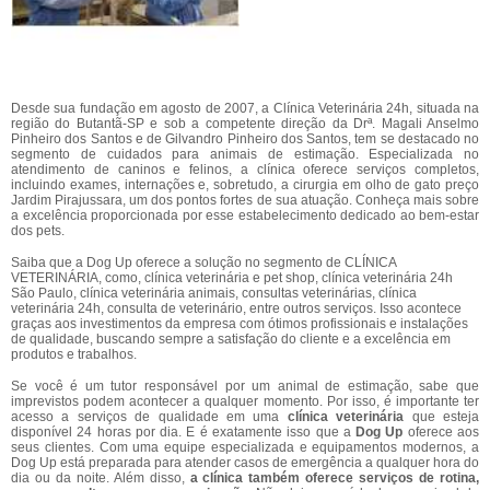
Desde sua fundação em agosto de 2007, a Clínica Veterinária 24h, situada na
região do Butantã-SP e sob a competente direção da Drª. Magali Anselmo
Pinheiro dos Santos e de Gilvandro Pinheiro dos Santos, tem se destacado no
segmento de cuidados para animais de estimação. Especializada no
atendimento de caninos e felinos, a clínica oferece serviços completos,
incluindo exames, internações e, sobretudo, a cirurgia em olho de gato preço
Jardim Pirajussara, um dos pontos fortes de sua atuação. Conheça mais sobre
a excelência proporcionada por esse estabelecimento dedicado ao bem-estar
dos pets.
Saiba que a Dog Up oferece a solução no segmento de CLÍNICA
VETERINÁRIA, como, clínica veterinária e pet shop, clínica veterinária 24h
São Paulo, clínica veterinária animais, consultas veterinárias, clínica
veterinária 24h, consulta de veterinário, entre outros serviços. Isso acontece
graças aos investimentos da empresa com ótimos profissionais e instalações
de qualidade, buscando sempre a satisfação do cliente e a excelência em
produtos e trabalhos.
Se você é um tutor responsável por um animal de estimação, sabe que
imprevistos podem acontecer a qualquer momento. Por isso, é importante ter
acesso a serviços de qualidade em uma
clínica veterinária
que esteja
disponível 24 horas por dia. E é exatamente isso que a
Dog Up
oferece aos
seus clientes. Com uma equipe especializada e equipamentos modernos, a
Dog Up está preparada para atender casos de emergência a qualquer hora do
dia ou da noite. Além disso,
a clínica também oferece serviços de rotina,