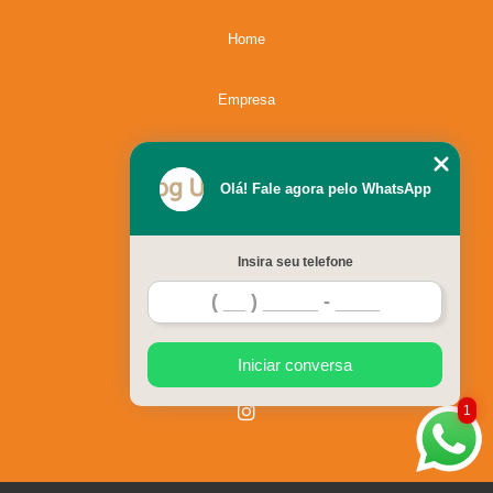
Home
Empresa
Missão
Olá! Fale agora pelo WhatsApp
Serviços
Insira seu telefone
Contato
Mapa do site
Iniciar conversa
1