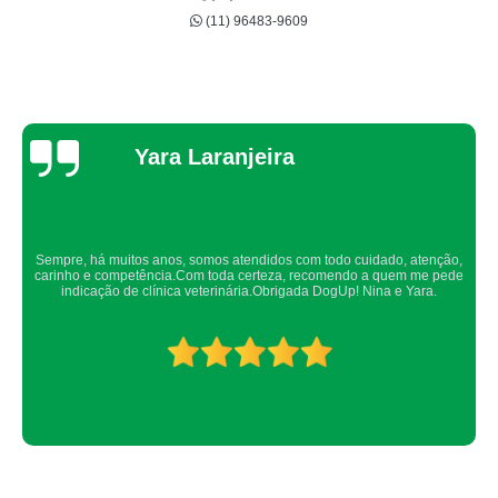
cirurgia castração gato preço Morumbi
(11) 96483-9609
veterinário para cirurgia catarata gato Jardim América
veterinário para cirurgia de gato castrado Raposo Tavares
cirurgia gato pedra no rim preço Jardim Maria Rosa
Thaynah Souza
veterinário para cirurgia gato Alto de Pinheiros
qual o preço de cirurgia gato rim Portal do Morumbi
cirurgia de gato castrado Lapa
Confio de olhos fechados os meus cachorros nos atendimentos da dog up,
cirurgia gato Butantã
os veterinários sempre são atenciosos e verificam todos os detalhes
possíveis.
cirurgias castração gato Taboão da Serra
cirurgias gato tumor Morumbi
veterinário para cirurgia castração gato Portal do Morumbi
cirurgia de gato Jardim Pirajussara
cirurgia castração gato Taboão da Serra