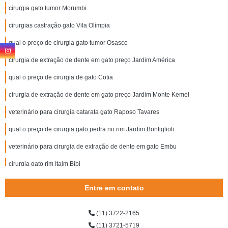
cirurgia gato tumor Morumbi
cirurgias castração gato Vila Olímpia
qual o preço de cirurgia gato tumor Osasco
cirurgia de extração de dente em gato preço Jardim América
qual o preço de cirurgia de gato Cotia
cirurgia de extração de dente em gato preço Jardim Monte Kemel
veterinário para cirurgia catarata gato Raposo Tavares
qual o preço de cirurgia gato pedra no rim Jardim Bonfiglioli
veterinário para cirurgia de extração de dente em gato Embu
cirurgia gato rim Itaim Bibi
cirurgia gato pedra no rim Jardim Pirajussara
Entre em contato
qual o preço de cirurgia catarata gato Vila Sônia
(11) 3722-2165
veterinário para cirurgia de gato Vila Sônia
(11) 3721-5719