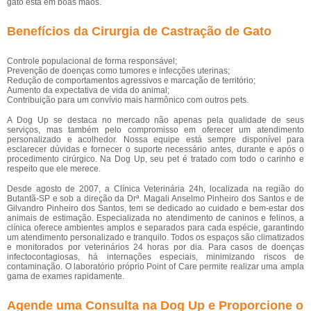
gato está em boas mãos.
Benefícios da Cirurgia de Castração de Gato
Controle populacional de forma responsável;
Prevenção de doenças como tumores e infecções uterinas;
Redução de comportamentos agressivos e marcação de território;
Aumento da expectativa de vida do animal;
Contribuição para um convívio mais harmônico com outros pets.
A Dog Up se destaca no mercado não apenas pela qualidade de seus
serviços, mas também pelo compromisso em oferecer um atendimento
personalizado e acolhedor. Nossa equipe está sempre disponível para
esclarecer dúvidas e fornecer o suporte necessário antes, durante e após o
procedimento cirúrgico. Na Dog Up, seu pet é tratado com todo o carinho e
respeito que ele merece.
Desde agosto de 2007, a Clínica Veterinária 24h, localizada na região do
Butantã-SP e sob a direção da Drª. Magali Anselmo Pinheiro dos Santos e de
Gilvandro Pinheiro dos Santos, tem se dedicado ao cuidado e bem-estar dos
animais de estimação. Especializada no atendimento de caninos e felinos, a
clínica oferece ambientes amplos e separados para cada espécie, garantindo
um atendimento personalizado e tranquilo. Todos os espaços são climatizados
e monitorados por veterinários 24 horas por dia. Para casos de doenças
infectocontagiosas, há internações especiais, minimizando riscos de
contaminação. O laboratório próprio Point of Care permite realizar uma ampla
gama de exames rapidamente.
Agende uma Consulta na Dog Up e Proporcione o