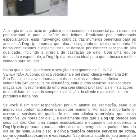
A cirurgia de castração de gatos é um procedimento essencial para o controle
populacional e para a saúde dos felinos. Realizada por profissionais
especializados, essa intervenção cirúrgica traz inúmeros benefícios para os
animais. A Dog Up, empresa que atua no segmento de clínica veterinária 24
horas com exames e especialistas, se destaca por oferecer serviços de alta
qualidade, incluindo a cirurgia de castração de gato. Com uma equipe
dedicada e experiente, a Dog Up é a escolha ideal para quem busca o melhor
cuidado para seu pet.
Saiba que a Dog Up oferece a solução no segmento de CLÍNICA
VETERINÁRIA, como, clínica veterinária e pet shop, clínica veterinária 24h
São Paulo, clínica veterinária animais, consultas veterinárias, clínica
veterinária 24h, consulta de veterinário, entre outros serviços. Isso acontece
graças aos investimentos da empresa com ótimos profissionais e instalações
de qualidade, buscando sempre a satisfação do cliente e a excelência em
produtos e trabalhos.
Se você é um tutor responsável por um animal de estimação, sabe que
imprevistos podem acontecer a qualquer momento. Por isso, é importante ter
acesso a serviços de qualidade em uma
clínica veterinária
que esteja
disponível 24 horas por dia. E é exatamente isso que a
Dog Up
oferece aos
seus clientes. Com uma equipe especializada e equipamentos modernos, a
Dog Up está preparada para atender casos de emergência a qualquer hora do
dia ou da noite. Além disso,
a clínica também oferece serviços de rotina,
como consultas, exames e vacinação.
Não deixe a saúde do seu animal de