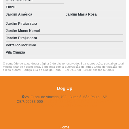
Taboão da Serra
Embu
Jardim América
Jardim Maria Rosa
Jardim Pirajussara
Jardim Monte Kemel
Jardim Pirajussara
Portal do Morumbi
Vila Olímpia
O conteúdo do texto desta página é de direito reservado. Sua reprodução, parcial ou total,
mesmo citando nossos links, é proibida sem a autorização do autor. Crime de violação de
direito autoral – artigo 184 do Código Penal –
Lei 9610/98 - Lei de direitos autorais
.
Dog Up
Av. Eliseu de Almeida, 793 - Butantã, São Paulo - SP
CEP: 05533-000
(11) 3722-2165
(11) 3721-5719
(11)
96483-9609
dogup24hs@hotmail.com
Home