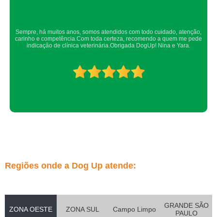
Confio de olhos fechados os meus cachorros nos atendimentos da dog up,
os veterinários sempre são atenciosos e verificam todos os detalhes
possíveis.
Regiões onde a Dog Up atende:
GRANDE SÃO
ZONA OESTE
ZONA SUL
Campo Limpo
PAULO