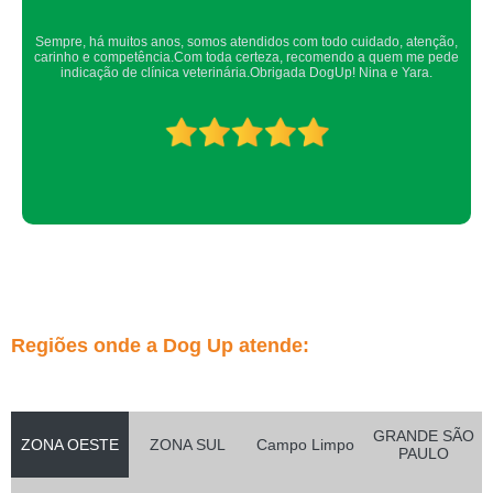
Confio de olhos fechados os meus cachorros nos atendimentos da dog up,
os veterinários sempre são atenciosos e verificam todos os detalhes
possíveis.
Regiões onde a Dog Up atende:
GRANDE SÃO
ZONA OESTE
ZONA SUL
Campo Limpo
PAULO