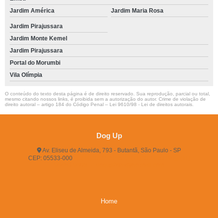
Jardim América
Jardim Maria Rosa
Jardim Pirajussara
Jardim Monte Kemel
Jardim Pirajussara
Portal do Morumbi
Vila Olímpia
O conteúdo do texto desta página é de direito reservado. Sua reprodução, parcial ou total,
mesmo citando nossos links, é proibida sem a autorização do autor. Crime de violação de
direito autoral – artigo 184 do Código Penal –
Lei 9610/98 - Lei de direitos autorais
.
Dog Up
Av. Eliseu de Almeida, 793 - Butantã, São Paulo - SP
CEP: 05533-000
(11) 3722-2165
(11) 3721-5719
(11)
96483-9609
dogup24hs@hotmail.com
Home