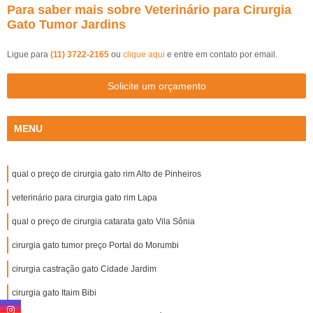
Para saber mais sobre Veterinário para Cirurgia
Gato Tumor Jardins
Ligue para
(11) 3722-2165
ou
clique aqui
e entre em contato por email.
Solicite um orçamento
MENU
qual o preço de cirurgia gato rim Alto de Pinheiros
veterinário para cirurgia gato rim Lapa
qual o preço de cirurgia catarata gato Vila Sônia
cirurgia gato tumor preço Portal do Morumbi
cirurgia castração gato Cidade Jardim
cirurgia gato Itaim Bibi