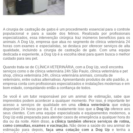
A cirurgia de castração de gatos é um procedimento essencial para o controle
populacional e para a saúde dos felinos. Realizada por profissionais
especializados, essa intervenção cirúrgica traz inúmeros benefícios para os
animais. A Dog Up, empresa que atua no segmento de clínica veterinária 24
horas com exames e especialistas, se destaca por oferecer serviços de alta
qualidade, incluindo a cirurgia de castração de gato. Com uma equipe
dedicada e experiente, a Dog Up é a escolha ideal para quem busca o melhor
cuidado para seu pet.
Quando trata-se de CLÍNICA VETERINÁRIA, com a Dog Up, você encontra
serviços como o de clínica veterinária 24h São Paulo, clínica veterinária e pet
shop, clínica veterinária 24h, clínica veterinária animais, consulta de
veterinário, entre outras alternativas. Apresentando produtos de alto padrão, a
empresa conta com profissionais especializados e instalações modernas e em
bom estado, conquistando então a confiança de todos.
Se você é um tutor responsável por um animal de estimação, sabe que
imprevistos podem acontecer a qualquer momento. Por isso, é importante ter
acesso a serviços de qualidade em uma
clínica veterinária
que esteja
disponível 24 horas por dia. E é exatamente isso que a
Dog Up
oferece aos
seus clientes. Com uma equipe especializada e equipamentos modernos, a
Dog Up está preparada para atender casos de emergência a qualquer hora do
dia ou da noite. Além disso,
a clínica também oferece serviços de rotina,
como consultas, exames e vacinação.
Não deixe a saúde do seu animal de
estimação para depois,
faça uma cotação com a Dog Up
e tenha a