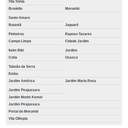
Vila Sônia
quanto custa consulta de veterinário Jardim Pirajussara
Brooklin
Morumbi
onde encontro consulta rápida veterinária Morumbi
Santo Amaro
Butantã
Jaguaré
quanto custa consulta veterinária especialidades Brooklin
Pinheiros
Raposo Tavares
quanto custa consulta veterinária em cachorros Lapa
Campo Limpo
Cidade Jardim
quanto custa consulta veterinária especialidades Jardim América
Itaim Bibi
Jardins
onde encontro consulta médico veterinário Butantã
Cotia
Osasco
consultas veterinárias com hora marcada Jardim Bonfiglioli
Taboão da Serra
Embu
consultas veterinárias valor Butantã
Jardim América
Jardim Maria Rosa
quanto custa consulta veterinária em casa Jardim Monte Kemel
Jardim Pirajussara
consultas veterinárias em casa Vila Olímpia
Jardim Monte Kemel
onde encontro consulta veterinária de emergência Jardim Pirajussara
Jardim Pirajussara
Portal do Morumbi
quanto custa consulta veterinária para gatos Brooklin
Vila Olímpia
consulta veterinária preço Cidade Jardim