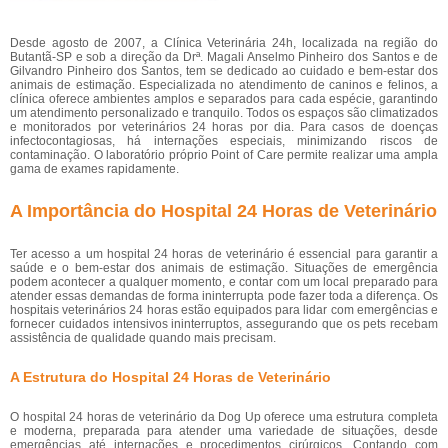
Desde agosto de 2007, a Clínica Veterinária 24h, localizada na região do
Butantã-SP e sob a direção da Drª. Magali Anselmo Pinheiro dos Santos e de
Gilvandro Pinheiro dos Santos, tem se dedicado ao cuidado e bem-estar dos
animais de estimação. Especializada no atendimento de caninos e felinos, a
clínica oferece ambientes amplos e separados para cada espécie, garantindo
um atendimento personalizado e tranquilo. Todos os espaços são climatizados
e monitorados por veterinários 24 horas por dia. Para casos de doenças
infectocontagiosas, há internações especiais, minimizando riscos de
contaminação. O laboratório próprio Point of Care permite realizar uma ampla
gama de exames rapidamente.
A Importância do Hospital 24 Horas de Veterinário
Ter acesso a um hospital 24 horas de veterinário é essencial para garantir a
saúde e o bem-estar dos animais de estimação. Situações de emergência
podem acontecer a qualquer momento, e contar com um local preparado para
atender essas demandas de forma ininterrupta pode fazer toda a diferença. Os
hospitais veterinários 24 horas estão equipados para lidar com emergências e
fornecer cuidados intensivos ininterruptos, assegurando que os pets recebam
assistência de qualidade quando mais precisam.
A Estrutura do Hospital 24 Horas de Veterinário
O hospital 24 horas de veterinário da Dog Up oferece uma estrutura completa
e moderna, preparada para atender uma variedade de situações, desde
emergências até internações e procedimentos cirúrgicos. Contando com