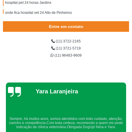
hospital pet 24 horas Jardins
onde fica hospital vet 24 Alto de Pinheiros
hospital veterinário 24hr telefone Jaguaré
Entre em contato
onde fica hospital 24 horas veterinário Jardim Monte Kemel
(11) 3722-2165
hospital vet 24hrs Cidade Jardim
(11) 3721-5719
onde fica hospital veterinário 24 horas Vila Olímpia
(11) 96483-9609
hospital veterinário 24hr Jardim Bonfiglioli
onde encontrar hospital veterinário 24 horas Osasco
onde encontrar hospital veterinário 24 horas Pinheiros
Thaynah Souza
hospital veterinário 24hrs Embu
onde fica hospital veterinário 24 Santo Amaro
hospital vet 24 Raposo Tavares
Confio de olhos fechados os meus cachorros nos atendimentos da dog up,
onde fica hospital vet 24hrs Brooklin
os veterinários sempre são atenciosos e verificam todos os detalhes
possíveis.