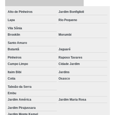
onde encontrar hospital veterinário 24hr Jardim Monte Kemel
Alto de Pinheiros
Jardim Bonfiglioli
hospitais veterinários 24 horas Morumbi
Lapa
Rio Pequeno
onde encontrar hospital veterinário 24horas Embu
Vila Sônia
onde fica hospital de 24h veterinário Pinheiros
Brooklin
Morumbi
hospital veterinário 24hrs Santo Amaro
Santo Amaro
Butantã
Jaguaré
onde fica hospital veterinário 24hrs Alto de Pinheiros
Pinheiros
Raposo Tavares
hospital veterinário 24 horas Jardim Bonfiglioli
Campo Limpo
Cidade Jardim
hospital 24 horas veterinário Vila Sônia
Itaim Bibi
Jardins
onde fica hospital veterinário 24hrs Taboão da Serra
Cotia
Osasco
onde encontrar hospital vet 24 Morumbi
Taboão da Serra
Embu
hospitais veterinários 24 horas Cotia
Jardim América
Jardim Maria Rosa
onde fica hospital veterinário 24 Jaguaré
Jardim Pirajussara
onde fica hospital veterinário 24hr Portal do Morumbi
Jardim Monte Kemel