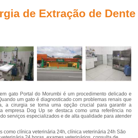
Aplicação de Microchip em Animais
t
urgia de Extração de Dente
Aplicação de Microchip em Cães
A
s
Aplicação de Microchip em Gatos
Aplicação de Microchip para Animais
s
Aplicação de Microchip para Cães
Aplicação de Microchips em Filh
s
Castração Cachorro Macho Adulto
Cas
Castração de Cachorro
Castração de Ca
s
Castração de Cães
Castração
te em gato Portal do Morumbi é um procedimento delicado e
s
Castração em Cachorra
Cirurgia Cas
. Quando um gato é diagnosticado com problemas renais que
 a cirurgia se torna uma opção crucial para garantir a
s
Castração de Gato Macho Adulto
, a empresa Dog Up se destaca como uma referência no
s
ndo serviços especializados e de alta qualidade para atender
Castração Gato Adulto
Castração Ga
l
Castração Gato Macho
Castraçã
como clínica veterinária 24h, clínica veterinária 24h São
 veterinária 24 horas, exames veterinários, consulta de