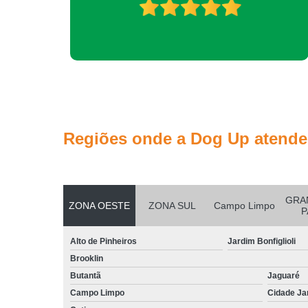
Regiões onde a Dog Up atende
GRA
ZONA OESTE
ZONA SUL
Campo Limpo
P
Alto de Pinheiros
Jardim Bonfiglioli
Brooklin
Butantã
Jaguaré
Campo Limpo
Cidade Ja