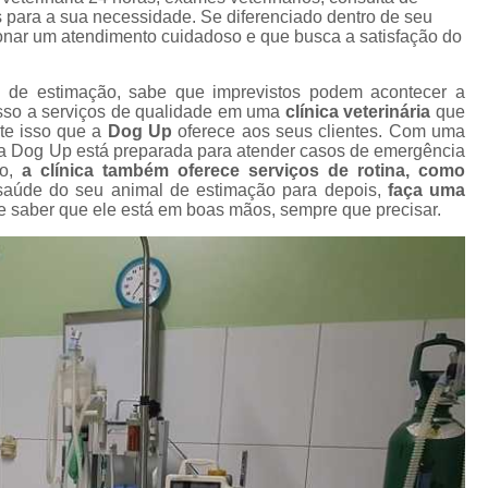
Gato Castração Adulto
Cirurgia Ca
s para a sua necessidade. Se diferenciado dentro de seu
l
ar um atendimento cuidadoso e que busca a satisfação do
Cirurgia de Catarata Cachorro
s
Cirurgia de Catarata para Cachorro
C
 de estimação, sabe que imprevistos podem acontecer a
esso a serviços de qualidade em uma
clínica veterinária
que
Cirurgia de Olho em Cachorro
s
nte isso que a
Dog Up
oferece aos seus clientes. Com uma
a Dog Up está preparada para atender casos de emergência
Cirurgia de Retirada de Olho de Cachorro
so,
a clínica também oferece serviços de rotina, como
s
aúde do seu animal de estimação para depois,
faça uma
Cirurgia para Catarata de Cach
de saber que ele está em boas mãos, sempre que precisar.
Cirurgia Castração Gato
Cirurgia Cat
s
Cirurgia de Extração de Dente em Gato
Cirurgia de Piometra em Gato
Ciru
Cirurgia Gato Rim
Cirurgia G
s
s
Cirurgia em Olho de Gato
C
Cirurgia Limpeza Tártaro em Gatos
Cirur
s
Cirurgia Veterinária Clínica
Cirurgia Vet
s