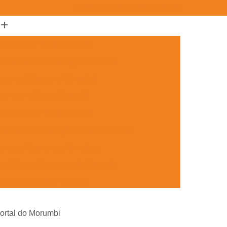
(11) 3722-2165
(11) 3721-5719
ento em Animais Butantã
m Animais de Estimação Morumbi
ento em Cachorro Morumbi
mento em Gatos Morumbi
nto para Animais Butantã
nimais de Estimação Jardim Guedala
o para Cachorros Pinheiros
ra Cães e Gatos Jardim Guedala
mento para Cães Morumbi
nto para Gatos Pinheiros
Portal do Morumbi
Jardim Guedala
Aplicação de Microchip