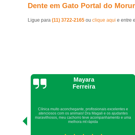
Dente em Gato Portal do Moru
Ligue para
(11) 3722-2165
ou
clique aqui
e entre 
Yara Laranjeira
ntes e
Sempre, há muitos anos, somos atendidos com todo cuidado,
antes
atenção, carinho e competência.Com toda certeza, recomendo
o e uma
a quem me pede indicação de clínica veterinária.Obrigada
DogUp! Nina e Yara.