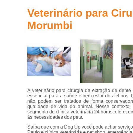
Clínicas ve
Veterinário para Cir
Clínicas
Morumbi
veterinária
Clínicas
veterinária
24 horas
Consultas
com
veterinário
Consultas
para animai
Consultas
A veterinário para cirurgia de extração de den
veterinária
essencial para a saúde e bem-estar dos felinos
não podem ser tratados de forma conservadora,
Emergência
qualidade de vida do animal. Nesse contexto
veterinária
segmento de clínica veterinária 24 horas, oferece
às necessidades dos pets.
Exame perfi
hepático
Saiba que com a Dog Up você pode achar serviços 
veterinário
Paulo e clínica veterinária e pet shop, emergência