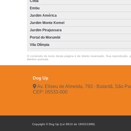
Cotia
Embu
Jardim América
Jardim Monte Kemel
Jardim Pirajussara
Portal do Morumbi
Vila Olímpia
O conteúdo do texto desta página é de direito reservado. Sua reprodução, pa
direitos autorais
.
Dog Up
Av. Eliseu de Almeida, 793 - Butantã, São Pa
CEP: 05533-000
(11) 3722-2165
(11) 37
96483-9609
dogup24hs@hotmail.com
Copyright © Dog Up (Lei 9610 de 19/02/1998)