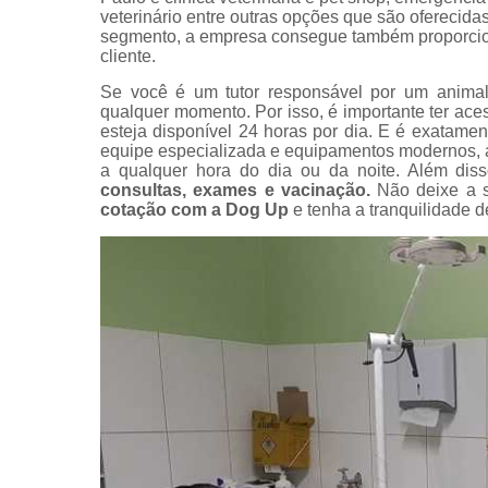
veterinário entre outras opções que são oferecida
Exame perfi
segmento, a empresa consegue também proporcion
renal
cliente.
veterinário
Se você é um tutor responsável por um animal
Exames
qualquer momento. Por isso, é importante ter ac
veterinário
esteja disponível 24 horas por dia. E é exatame
equipe especializada e equipamentos modernos, 
Hospitais
a qualquer hora do dia ou da noite. Além dis
veterinário
consultas, exames e vacinação.
Não deixe a s
cotação com a Dog Up
e tenha a tranquilidade 
Hospitais
veterinário
24 horas
Internação
animal
Internaçõe
veterinária
Vacinação
Veterinário
Veterinário