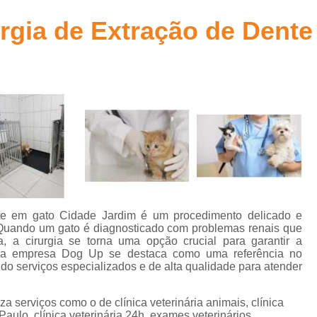
Aplicação de Microchip em Animais
t
urgia de Extração de Dent
Aplicação de Microchip em Cães
A
s
Aplicação de Microchip em Gatos
Aplicação de Microchip para Animais
s
Aplicação de Microchip para Cães
Aplicação de Microchips em Filh
s
Castração Cachorro Macho Adulto
Cas
Castração de Cachorro
Castração de Ca
s
Castração de Cães
Castração
nte em gato Cidade Jardim é um procedimento delicado e
s
Castração em Cachorra
Cirurgia Cas
. Quando um gato é diagnosticado com problemas renais que
 a cirurgia se torna uma opção crucial para garantir a
s
Castração de Gato Macho Adulto
, a empresa Dog Up se destaca como uma referência no
s
ndo serviços especializados e de alta qualidade para atender
Castração Gato Adulto
Castração Ga
l
Castração Gato Macho
Castraçã
za serviços como o de clínica veterinária animais, clínica
 Paulo, clínica veterinária 24h, exames veterinários,