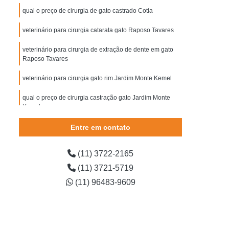
tarata Cachorro
Cirurgia de Cachorro
qual o preço de cirurgia de gato castrado Cotia
Cirurgia de Catarata em Cachorro
veterinário para cirurgia catarata gato Raposo Tavares
irurgia de Extração de Dente em Cachorro
veterinário para cirurgia de extração de dente em gato
Cirurgia de Piometra em Cães
Raposo Tavares
Cirurgia em Cachorro
Cirurgia para Cachorro
veterinário para cirurgia gato rim Jardim Monte Kemel
orro
Cirurgia Castração de Gato
qual o preço de cirurgia castração gato Jardim Monte
Kemel
arata Gato
Cirurgia de Castração de Gato
Cirurgia de Gato
Cirurgia de Gato Castrado
Entre em contato
rgia Gato
Cirurgia Gato Pedra no Rim
(11) 3722-2165
ato Tumor
Cirurgia de Veterinária
(11) 3721-5719
irurgia Limpeza Tártaro em Cães
(11) 96483-9609
gia Veterinária
Cirurgia Veterinária Cachorro
erinária de Cães
Clínica Veterinária Cirurgia