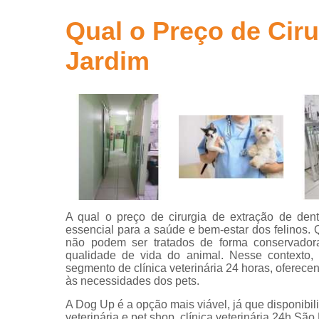
Clínicas ve
Qual o Preço de Cir
Clínicas
Jardim
veterinária
Clínicas
veterinária
24 horas
Consultas
com
veterinário
Consultas
para animai
Consultas
A qual o preço de cirurgia de extração de de
veterinária
essencial para a saúde e bem-estar dos felinos
não podem ser tratados de forma conservadora,
Emergência
qualidade de vida do animal. Nesse contexto
veterinária
segmento de clínica veterinária 24 horas, oferece
às necessidades dos pets.
Exame perfi
hepático
A Dog Up é a opção mais viável, já que disponibili
veterinário
veterinária e pet shop, clínica veterinária 24h São