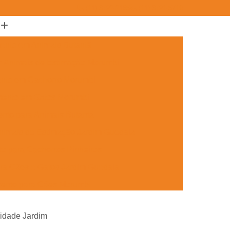
(11) 3722-2165
(11) 3721-5719
ento em Animais Butantã
m Animais de Estimação Morumbi
ento em Cachorro Morumbi
mento em Gatos Morumbi
nto para Animais Butantã
nimais de Estimação Jardim Guedala
o para Cachorros Pinheiros
ra Cães e Gatos Jardim Guedala
mento para Cães Morumbi
nto para Gatos Pinheiros
Cidade Jardim
Jardim Guedala
Aplicação de Microchip