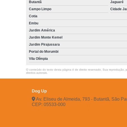
Butantã
Jaguaré
Campo Limpo
Cidade Ja
Cotia
Embu
Jardim América
Jardim Monte Kemel
Jardim Pirajussara
Portal do Morumbi
Vila Olímpia
O conteúdo do texto desta página é de direito reservado. Sua reprodução, pa
direitos autorais
.
Dog Up
Av. Eliseu de Almeida, 793 - Butantã, São Pa
CEP: 05533-000
(11) 3722-2165
(11) 37
96483-9609
dogup24hs@hotmail.com