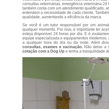
consultas veterinárias, emergência veterinária 24 
Exame perfi
também conta com um atendimento qualificado, at
renal
entendem a necessidade de cada cliente. Também 
veterinário
qualidade, aumentando a eficiência da marca.
Exames
Se você é um tutor responsável por um animal
veterinário
qualquer momento. Por isso, é importante ter ac
esteja disponível 24 horas por dia. E é exatame
Hospitais
equipe especializada e equipamentos modernos, 
veterinário
a qualquer hora do dia ou da noite. Além dis
consultas, exames e vacinação.
Não deixe a s
Hospitais
cotação com a Dog Up
e tenha a tranquilidade 
veterinário
24 horas
Internação
animal
Internaçõe
veterinária
Vacinação
Veterinário
Veterinário