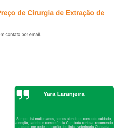
Veterinário 24 Horas Perto de
reço de Cirurgia de Extração de
Consulta Veterinária a Domicílio
Co
Consulta Veterinária Animais Domés
em contato por email.
Consulta Veterinária de Cães
Consu
Consulta Veterinária para Animais Idoso
Consulta Veterinario Gato
Consult
Consulta com Veterinário para Cachorros But
Consulta Médica para Cachorros Jardim G
Consulta Rápida Veterin
Thaynah Souza
Consulta Veterinária 
Consulta Veterinária de 
Consulta Veterinária de Cachorros Jardim 
Confio de olhos fechados os meus cachorros nos atendimentos
Consulta Veterinária para Cachorros Butan
da dog up, os veterinários sempre são atenciosos e verificam