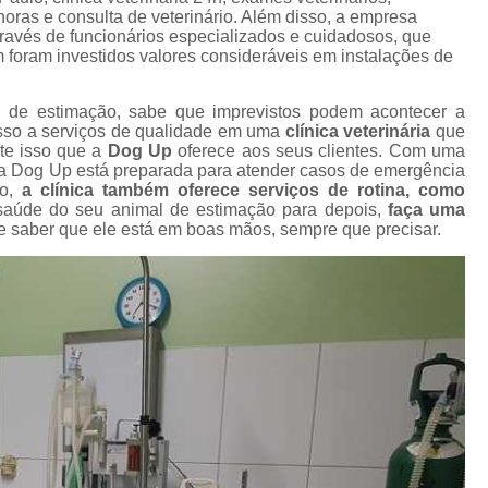
Gato Castração Adulto
Cirurgia Ca
horas e consulta de veterinário. Além disso, a empresa
l
ravés de funcionários especializados e cuidadosos, que
Cirurgia de Catarata Cachorro
foram investidos valores consideráveis em instalações de
s
Cirurgia de Catarata para Cachorro
C
 de estimação, sabe que imprevistos podem acontecer a
Cirurgia de Olho em Cachorro
s
esso a serviços de qualidade em uma
clínica veterinária
que
nte isso que a
Dog Up
oferece aos seus clientes. Com uma
Cirurgia de Retirada de Olho de Cachorro
a Dog Up está preparada para atender casos de emergência
s
so,
a clínica também oferece serviços de rotina, como
Cirurgia para Catarata de Cach
aúde do seu animal de estimação para depois,
faça uma
de saber que ele está em boas mãos, sempre que precisar.
Cirurgia Castração Gato
Cirurgia Cat
s
Cirurgia de Extração de Dente em Gato
Cirurgia de Piometra em Gato
Ciru
Cirurgia Gato Rim
Cirurgia G
s
s
Cirurgia em Olho de Gato
C
Cirurgia Limpeza Tártaro em Gatos
Cirur
s
Cirurgia Veterinária Clínica
Cirurgia Vet
s