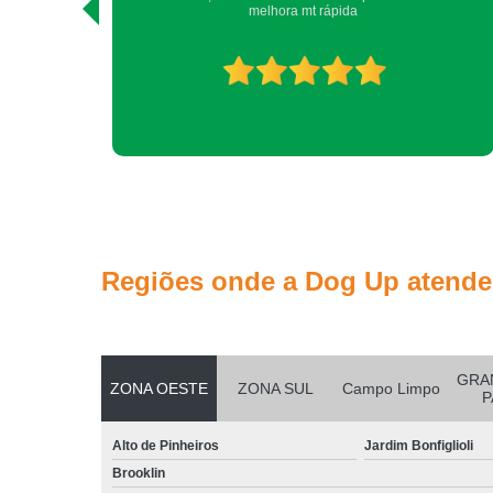
DogUp! Nina e Yara.
Regiões onde a Dog Up atende
GRA
ZONA OESTE
ZONA SUL
Campo Limpo
P
Alto de Pinheiros
Jardim Bonfiglioli
Brooklin