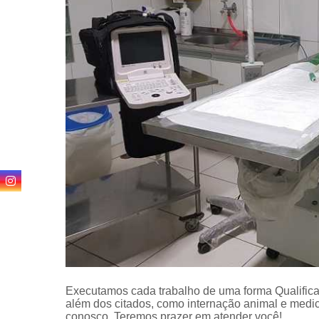
24 horas
Executamos cada trabalho de uma forma Qualifica
além dos citados, como internação animal e medici
conosco. Teremos prazer em atender você!