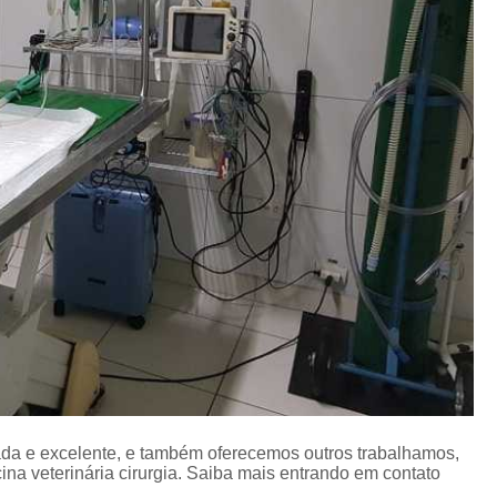
Clínica Veterinária Cirurgia Animal
Medic
Clínica com Médica Veterinária
Clínica de Dermatologia Veterinária
Clín
Clínica Veterinária com Internação
Clínica Veterinária de Animais
Clínica Veterinária para Animais Dom
Centro Clínico Veterinário
Centro Mé
Clínica Médica Veterinária
Clínica V
Clínica Veterinária 24h
Clínica Veterinári
Clínica Veterinária para Animais
Clínica Veterinária Raio X
Clínica 24 Ho
Clínica 24hrs Veterinária
Clínica de Vete
da e excelente, e também oferecemos outros trabalhamos,
Clínica Veterinária 24
Clínica Veter
na veterinária cirurgia. Saiba mais entrando em contato
Clínica Veterinária 24hrs
Clínica Vet