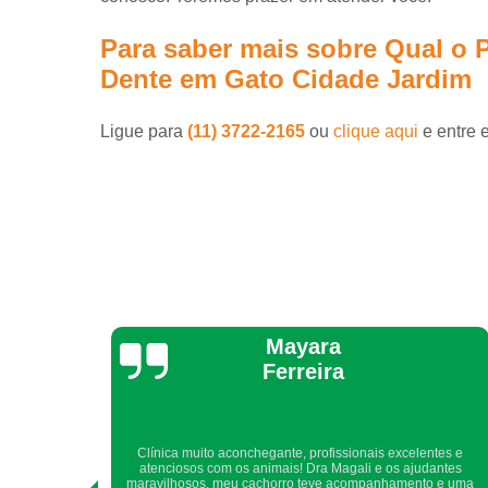
Para saber mais sobre Qual o P
Dente em Gato Cidade Jardim
Ligue para
(11) 3722-2165
ou
clique aqui
e entre 
Yara Laranjeira
ntes e
Sempre, há muitos anos, somos atendidos com todo cuidado,
antes
atenção, carinho e competência.Com toda certeza, recomendo
o e uma
a quem me pede indicação de clínica veterinária.Obrigada