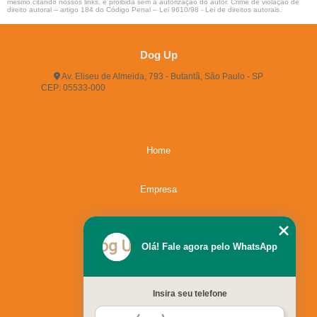
mesmo citando nossos links, é proibida sem a autorização do autor. Crime de violação de
direito autoral – artigo 184 do Código Penal –
Lei 9610/98 - Lei de direitos autorais
.
Dog Up
Av. Eliseu de Almeida, 793 - Butantã, São Paulo - SP
CEP: 05533-000
(11) 3722-2165
(11) 3721-5719
(11)
96483-9609
dogup24hs@hotmail.com
Home
Empresa
Missão
Olá! Fale agora pelo WhatsApp
Serviços
Insira seu telefone
Contato