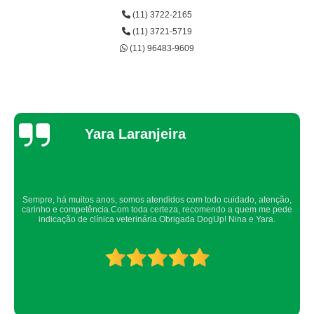
(11) 3722-2165
(11) 3721-5719
(11) 96483-9609
Thaynah Souza
Confio de olhos fechados os meus cachorros nos atendimentos da dog up,
os veterinários sempre são atenciosos e verificam todos os detalhes
possíveis.