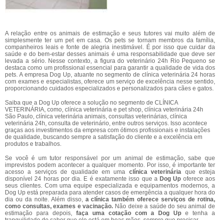
A relação entre os animais de estimação e seus tutores vai muito além de
simplesmente ter um pet em casa. Os pets se tornam membros da família,
companheiros leais e fonte de alegria inestimável. É por isso que cuidar da
saúde e do bem-estar desses animais é uma responsabilidade que deve ser
levada a sério. Nesse contexto, a figura do veterinário 24h Rio Pequeno se
destaca como um profissional essencial para garantir a qualidade de vida dos
pets. A empresa Dog Up, atuante no segmento de clínica veterinária 24 horas
com exames e especialistas, oferece um serviço de excelência nesse sentido,
proporcionando cuidados especializados e personalizados para cães e gatos.
Saiba que a Dog Up oferece a solução no segmento de CLÍNICA
VETERINÁRIA, como, clínica veterinária e pet shop, clínica veterinária 24h
São Paulo, clínica veterinária animais, consultas veterinárias, clínica
veterinária 24h, consulta de veterinário, entre outros serviços. Isso acontece
graças aos investimentos da empresa com ótimos profissionais e instalações
de qualidade, buscando sempre a satisfação do cliente e a excelência em
produtos e trabalhos.
Se você é um tutor responsável por um animal de estimação, sabe que
imprevistos podem acontecer a qualquer momento. Por isso, é importante ter
acesso a serviços de qualidade em uma
clínica veterinária
que esteja
disponível 24 horas por dia. E é exatamente isso que a
Dog Up
oferece aos
seus clientes. Com uma equipe especializada e equipamentos modernos, a
Dog Up está preparada para atender casos de emergência a qualquer hora do
dia ou da noite. Além disso,
a clínica também oferece serviços de rotina,
como consultas, exames e vacinação.
Não deixe a saúde do seu animal de
estimação para depois,
faça uma cotação com a Dog Up
e tenha a