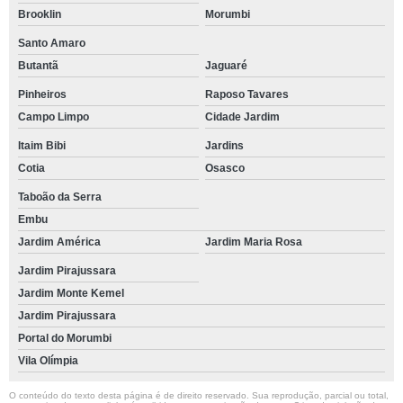
Brooklin
Morumbi
Santo Amaro
Butantã
Jaguaré
Pinheiros
Raposo Tavares
Campo Limpo
Cidade Jardim
Itaim Bibi
Jardins
Cotia
Osasco
Taboão da Serra
Embu
Jardim América
Jardim Maria Rosa
Jardim Pirajussara
Jardim Monte Kemel
Jardim Pirajussara
Portal do Morumbi
Vila Olímpia
O conteúdo do texto desta página é de direito reservado. Sua reprodução, parcial ou total,