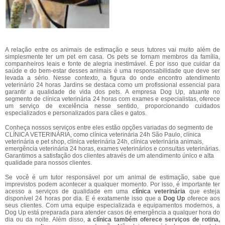
A relação entre os animais de estimação e seus tutores vai muito além de
simplesmente ter um pet em casa. Os pets se tornam membros da família,
companheiros leais e fonte de alegria inestimável. É por isso que cuidar da
saúde e do bem-estar desses animais é uma responsabilidade que deve ser
levada a sério. Nesse contexto, a figura do onde encontro atendimento
veterinário 24 horas Jardins se destaca como um profissional essencial para
garantir a qualidade de vida dos pets. A empresa Dog Up, atuante no
segmento de clínica veterinária 24 horas com exames e especialistas, oferece
um serviço de excelência nesse sentido, proporcionando cuidados
especializados e personalizados para cães e gatos.
Conheça nossos serviços entre eles estão opções variadas do segmento de
CLÍNICA VETERINÁRIA, como clínica veterinária 24h São Paulo, clínica
veterinária e pet shop, clínica veterinária 24h, clínica veterinária animais,
emergência veterinária 24 horas, exames veterinários e consultas veterinárias.
Garantimos a satisfação dos clientes através de um atendimento único e alta
qualidade para nossos clientes.
Se você é um tutor responsável por um animal de estimação, sabe que
imprevistos podem acontecer a qualquer momento. Por isso, é importante ter
acesso a serviços de qualidade em uma
clínica veterinária
que esteja
disponível 24 horas por dia. E é exatamente isso que a
Dog Up
oferece aos
seus clientes. Com uma equipe especializada e equipamentos modernos, a
Dog Up está preparada para atender casos de emergência a qualquer hora do
dia ou da noite. Além disso,
a clínica também oferece serviços de rotina,