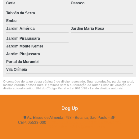
Cotia
Osasco
Taboão da Serra
Embu
Jardim América
Jardim Maria Rosa
Jardim Pirajussara
Jardim Monte Kemel
Jardim Pirajussara
Portal do Morumbi
Vila Olímpia
O conteúdo do texto desta página é de direito reservado. Sua reprodução, parcial ou total,
mesmo citando nossos links, é proibida sem a autorização do autor. Crime de violação de
direito autoral – artigo 184 do Código Penal –
Lei 9610/98 - Lei de direitos autorais
.
Dog Up
Av. Eliseu de Almeida, 793 - Butantã, São Paulo - SP
CEP: 05533-000
(11) 3722-2165
(11) 3721-5719
(11)
96483-9609
dogup24hs@hotmail.com