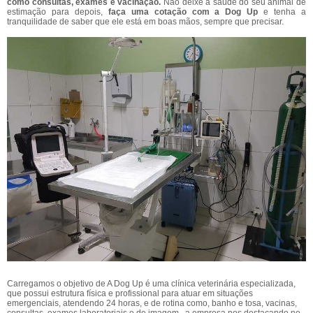
como consultas, exames e vacinação.
Não deixe a saúde do seu animal de
estimação para depois,
faça uma cotação com a Dog Up
e tenha a
tranquilidade de saber que ele está em boas mãos, sempre que precisar.
Carregamos o objetivo de A Dog Up é uma clínica veterinária especializada,
que possui estrutura física e profissional para atuar em situações
emergenciais, atendendo 24 horas, e de rotina como, banho e tosa, vacinas,