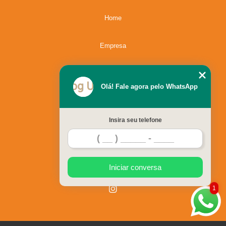
Home
Empresa
Missão
Olá! Fale agora pelo WhatsApp
Serviços
Insira seu telefone
Contato
Mapa do site
Iniciar conversa
1