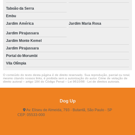
Taboão da Serra
Embu
Jardim América
Jardim Maria Rosa
Jardim Pirajussara
Jardim Monte Kemel
Jardim Pirajussara
Portal do Morumbi
Vila Olímpia
O conteúdo do texto desta página é de direito reservado. Sua reprodução, parcial ou total,
mesmo citando nossos links, é proibida sem a autorização do autor. Crime de violação de
direito autoral – artigo 184 do Código Penal –
Lei 9610/98 - Lei de direitos autorais
.
Dog Up
Av. Eliseu de Almeida, 793 - Butantã, São Paulo - SP
CEP: 05533-000
(11) 3722-2165
(11) 3721-5719
(11)
96483-9609
dogup24hs@hotmail.com