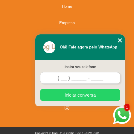
Home
Empresa
Missão
Olá! Fale agora pelo WhatsApp
Serviços
Insira seu telefone
Contato
Mapa do site
Iniciar conversa
1
Copyright © Dog Up (Lei 9610 de 19/02/1998)