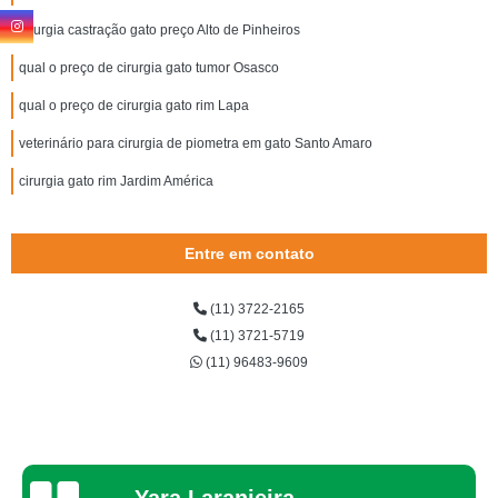
cirurgia castração gato preço Alto de Pinheiros
qual o preço de cirurgia gato tumor Osasco
qual o preço de cirurgia gato rim Lapa
veterinário para cirurgia de piometra em gato Santo Amaro
cirurgia gato rim Jardim América
Entre em contato
(11) 3722-2165
(11) 3721-5719
(11) 96483-9609
Thaynah Souza