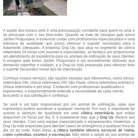
A saúde dos nossos pets é uma preocupação constante para quem os ama e
se preocupa com o seu bem-estar. Quando se trata de cirurgias gato tumor
Jardim Pirajussara, é essencial contar com profissionais especializados e uma
estrutura de qualidade que possa oferecer o suporte necessário para o
tratamento adequado. A empresa Dog Up, que atua no segmento de clínica
veterinária 24 horas com exames e especialistas, se destaca por proporcionar
um atendimento de excelência para os animais de estimação de seus clientes.
A cirurgias gato tumor Jardim Pirajussara é um procedimento delicado que
demanda expertise e cuidado, e a Dog Up está preparada para oferecer todo
o suporte necessário nesse tipo de intervenção.
Conheça nossos serviços, são opções variadas que oferecemos, como clínica
veterinária 24h, clínica veterinária 24h São Paulo, clínica veterinária animais e
clínica veterinária e pet shop. Contando com profissionais qualificados e
experientes, o empreendimento entende a necessidade de cada cliente,
buscando a sua satisfação e confiança.
Se você é um tutor responsável por um animal de estimação, sabe que
imprevistos podem acontecer a qualquer momento. Por isso, é importante ter
acesso a serviços de qualidade em uma
clínica veterinária
que esteja
disponível 24 horas por dia. E é exatamente isso que a
Dog Up
oferece aos
seus clientes. Com uma equipe especializada e equipamentos modernos, a
Dog Up está preparada para atender casos de emergência a qualquer hora do
dia ou da noite. Além disso,
a clínica também oferece serviços de rotina,
como consultas, exames e vacinação.
Não deixe a saúde do seu animal de