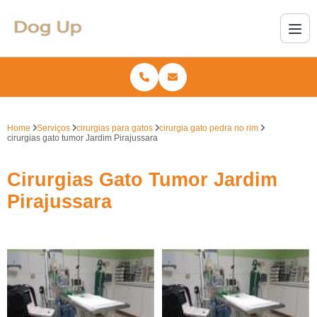
Home
Serviços
cirurgias para gatos
cirurgia gato pedra no rim
cirurgias gato tumor Jardim Pirajussara
Cirurgias Gato Tumor Jardim
Pirajussara