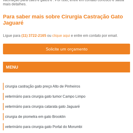
vacinação para cães e gatos e . Por isso, entre em contato conosco e saiba
mais detalhes.
Para saber mais sobre Cirurgia Castração Gato
Jaguaré
Ligue para
(11) 3722-2165
ou
clique aqui
e entre em contato por email.
Solicite um orçamento
MENU
cirurgia castração gato preço Alto de Pinheiros
veterinário para cirurgia gato tumor Campo Limpo
veterinário para cirurgia catarata gato Jaguaré
cirurgia de piometra em gato Brooklin
veterinário para cirurgia gato Portal do Morumbi