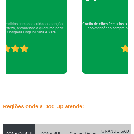
Confio de olhos fechados os meus cachorros nos atendimentos da dog up,
os veterinários sempre são atenciosos e verificam todos os detalhes
possíveis.
Regiões onde a Dog Up atende:
GRANDE SÃO
ZONA OESTE
ZONA SUL
Campo Limpo