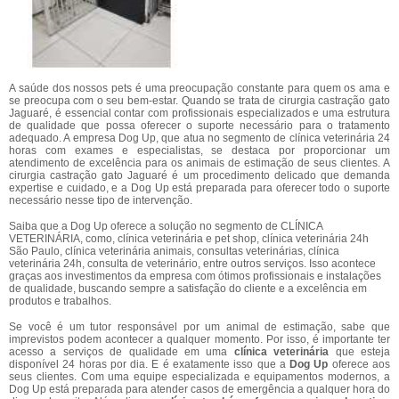
A saúde dos nossos pets é uma preocupação constante para quem os ama e
se preocupa com o seu bem-estar. Quando se trata de cirurgia castração gato
Jaguaré, é essencial contar com profissionais especializados e uma estrutura
de qualidade que possa oferecer o suporte necessário para o tratamento
adequado. A empresa Dog Up, que atua no segmento de clínica veterinária 24
horas com exames e especialistas, se destaca por proporcionar um
atendimento de excelência para os animais de estimação de seus clientes. A
cirurgia castração gato Jaguaré é um procedimento delicado que demanda
expertise e cuidado, e a Dog Up está preparada para oferecer todo o suporte
necessário nesse tipo de intervenção.
Saiba que a Dog Up oferece a solução no segmento de CLÍNICA
VETERINÁRIA, como, clínica veterinária e pet shop, clínica veterinária 24h
São Paulo, clínica veterinária animais, consultas veterinárias, clínica
veterinária 24h, consulta de veterinário, entre outros serviços. Isso acontece
graças aos investimentos da empresa com ótimos profissionais e instalações
de qualidade, buscando sempre a satisfação do cliente e a excelência em
produtos e trabalhos.
Se você é um tutor responsável por um animal de estimação, sabe que
imprevistos podem acontecer a qualquer momento. Por isso, é importante ter
acesso a serviços de qualidade em uma
clínica veterinária
que esteja
disponível 24 horas por dia. E é exatamente isso que a
Dog Up
oferece aos
seus clientes. Com uma equipe especializada e equipamentos modernos, a
Dog Up está preparada para atender casos de emergência a qualquer hora do