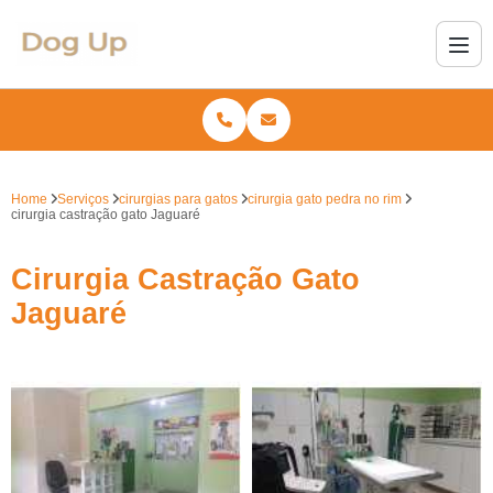
Home
Serviços
cirurgias para gatos
cirurgia gato pedra no rim
cirurgia castração gato Jaguaré
Cirurgia Castração Gato
Jaguaré