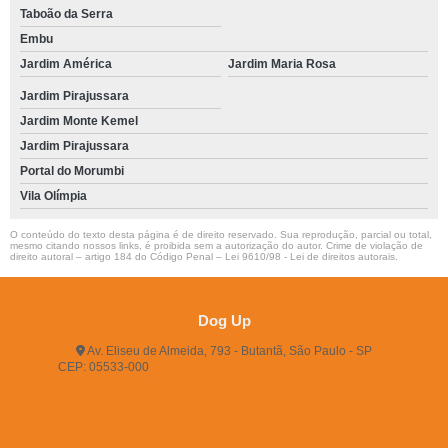
Taboão da Serra
Embu
Jardim América
Jardim Maria Rosa
Jardim Pirajussara
Jardim Monte Kemel
Jardim Pirajussara
Portal do Morumbi
Vila Olímpia
O conteúdo do texto desta página é de direito reservado. Sua reprodução, parcial ou total,
mesmo citando nossos links, é proibida sem a autorização do autor. Crime de violação de
direito autoral – artigo 184 do Código Penal –
Lei 9610/98 - Lei de direitos autorais
.
Dog Up
Av. Eliseu de Almeida, 793 - Butantã, São Paulo - SP
CEP: 05533-000
(11) 3722-2165
(11) 3721-5719
(11)
96483-9609
dogup24hs@hotmail.com