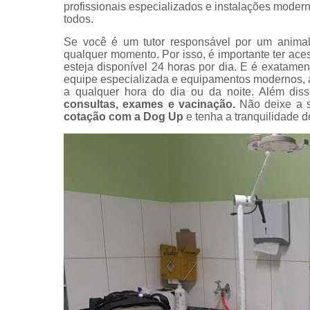
profissionais especializados e instalações moder
Exame perfi
todos.
renal
Se você é um tutor responsável por um animal
veterinário
qualquer momento. Por isso, é importante ter ac
Exames
esteja disponível 24 horas por dia. E é exatame
veterinário
equipe especializada e equipamentos modernos, 
a qualquer hora do dia ou da noite. Além dis
Hospitais
consultas, exames e vacinação.
Não deixe a s
veterinário
cotação com a Dog Up
e tenha a tranquilidade 
Hospitais
veterinário
24 horas
Internação
animal
Internaçõe
veterinária
Vacinação
Veterinário
Veterinário