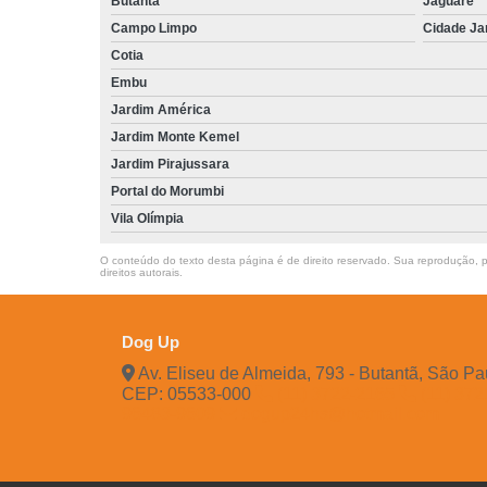
Butantã
Jaguaré
Campo Limpo
Cidade Ja
Cotia
Embu
Jardim América
Jardim Monte Kemel
Jardim Pirajussara
Portal do Morumbi
Vila Olímpia
O conteúdo do texto desta página é de direito reservado. Sua reprodução, pa
direitos autorais
.
Dog Up
Av. Eliseu de Almeida, 793 - Butantã, São Pa
CEP: 05533-000
(11) 3722-2165
(11) 37
96483-9609
dogup24hs@hotmail.com