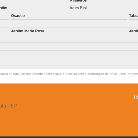
Pinheiros
Exame Perfil Hepático em Cachorros Moru
rdim
Itaim Bibi
Exame Perfil Hepá
Osasco
Tabo
Exame Perfil Hepático para An
Jardim Maria Rosa
Jard
Exame Perfil Hepático para
Exame Perfil Hepático p
Exame Perfil Hepático pa
Exame Perfil Hepático para Cães Pinheiros
rcial ou total, mesmo citando nossos links, é proibida sem a autorização do autor. Crime de viol
Exame Perfil Rena
Exame Perfil Renal em A
H
Exame Perfil Renal em A
ulo - SP
Exame Perfil Renal em Cachorros Jardim G
21-5719
(11)
Exame Perfil Renal em Gatos Morumbi
Exame Perfil Renal para 