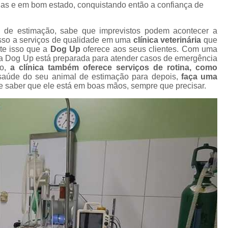
Gato Castração Adulto
Cirurgia Ca
nas e em bom estado, conquistando então a confiança de
l
Cirurgia de Catarata Cachorro
 de estimação, sabe que imprevistos podem acontecer a
s
Cirurgia de Catarata para Cachorro
C
esso a serviços de qualidade em uma
clínica veterinária
que
nte isso que a
Dog Up
oferece aos seus clientes. Com uma
Cirurgia de Olho em Cachorro
s
a Dog Up está preparada para atender casos de emergência
so,
a clínica também oferece serviços de rotina, como
Cirurgia de Retirada de Olho de Cachorro
aúde do seu animal de estimação para depois,
faça uma
s
de saber que ele está em boas mãos, sempre que precisar.
Cirurgia para Catarata de Cach
Cirurgia Castração Gato
Cirurgia Cat
s
Cirurgia de Extração de Dente em Gato
Cirurgia de Piometra em Gato
Ciru
Cirurgia Gato Rim
Cirurgia G
s
s
Cirurgia em Olho de Gato
C
Cirurgia Limpeza Tártaro em Gatos
Cirur
s
Cirurgia Veterinária Clínica
Cirurgia Vet
s