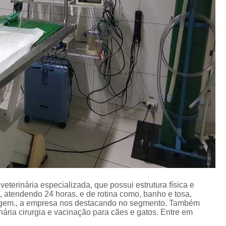
Clínica Veterinária Cirurgia Animal
Medic
Clínica com Médica Veterinária
Clínica de Dermatologia Veterinária
Clín
Clínica Veterinária com Internação
Clínica Veterinária de Animais
Clínica Veterinária para Animais Dom
Centro Clínico Veterinário
Centro Mé
Clínica Médica Veterinária
Clínica V
Clínica Veterinária 24h
Clínica Veterinári
Clínica Veterinária para Animais
Clínica Veterinária Raio X
Clínica 24 Ho
eterinária especializada, que possui estrutura física e
Clínica 24hrs Veterinária
Clínica de Vete
, atendendo 24 horas, e de rotina como, banho e tosa,
imagem., a empresa nos destacando no segmento. Também
Clínica Veterinária 24
Clínica Veter
ária cirurgia e vacinação para cães e gatos. Entre em
Clínica Veterinária 24hrs
Clínica Vet