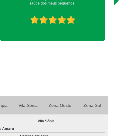
saúde dos meus pequenos.
o Veterinário
Consulta Rápida Veterinária
ta Veterinária com Hora Marcada
Consulta Veterinária em Cachorros
Consulta Veterinária Especialidades
ésticos
Consulta Veterinária para Cães
ncia Animal
Emergência Animal Doméstico
rgência de Pequenos Animais
ência para Animais
Emergência para Cães
lados
Emergência para Gatos
ais
Emergência Veterinária
mpia
Vila Sônia
Zona Oeste
Zona Sul
xame Perfil Hepático em Animais Butantã
Animais de Estimação Morumbi
Vila Sônia
o Amaro
 Animais Domésticos Butantã