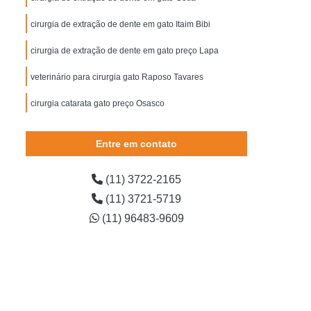
tarata Cachorro
Cirurgia de Cachorro
cirurgia de extração de dente em gato Itaim Bibi
Cirurgia de Catarata em Cachorro
cirurgia de extração de dente em gato preço Lapa
irurgia de Extração de Dente em Cachorro
Cirurgia de Piometra em Cães
veterinário para cirurgia gato Raposo Tavares
Cirurgia em Cachorro
Cirurgia para Cachorro
cirurgia catarata gato preço Osasco
orro
Cirurgia Castração de Gato
Entre em contato
arata Gato
Cirurgia de Castração de Gato
Cirurgia de Gato
Cirurgia de Gato Castrado
(11) 3722-2165
rgia Gato
Cirurgia Gato Pedra no Rim
(11) 3721-5719
ato Tumor
Cirurgia de Veterinária
(11) 96483-9609
irurgia Limpeza Tártaro em Cães
gia Veterinária
Cirurgia Veterinária Cachorro
erinária de Cães
Clínica Veterinária Cirurgia