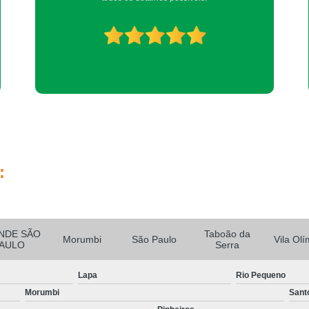
Consulta de Veterinário
Consulta Médic
Consulta Veterinária
Consul
Consulta Veterinária de Emergência
Consulta Veterinária em Casa
Consulta Veterinária para Animais Dom
Consulta Veterinária para Gatos
Emergê
Emergência Canina
Eme
:
Emergência em Pequenos Animais
Emerg
Emergência para Cães Atrope
Emergência Pequenos Anim
NDE SÃO
Taboão da
Morumbi
São Paulo
Vila Olí
AULO
Serra
Emergência Veterinária 24 Horas
E
Exame Perfil Hepático em 
Lapa
Rio Pequeno
Morumbi
Sant
Exame Perfil Hepático em