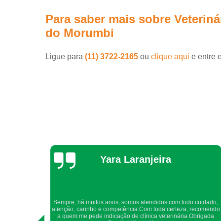
Para saber mais sobre Veterinár
do Morumbi
Ligue para
(11) 3722-2165
ou
clique aqui
e entre 
Yara Laranjeira
ntes e
Sempre, há muitos anos, somos atendidos com todo cuidado,
antes
atenção, carinho e competência.Com toda certeza, recomendo
o e uma
a quem me pede indicação de clínica veterinária.Obrigada