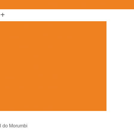
(11) 3722-2165
(11) 3721-5719
ento em Animais Butantã
m Animais de Estimação Morumbi
ento em Cachorro Morumbi
mento em Gatos Morumbi
nto para Animais Butantã
nimais de Estimação Jardim Guedala
o para Cachorros Pinheiros
ra Cães e Gatos Jardim Guedala
mento para Cães Morumbi
nto para Gatos Pinheiros
tal do Morumbi
Jardim Guedala
Aplicação de Microchip