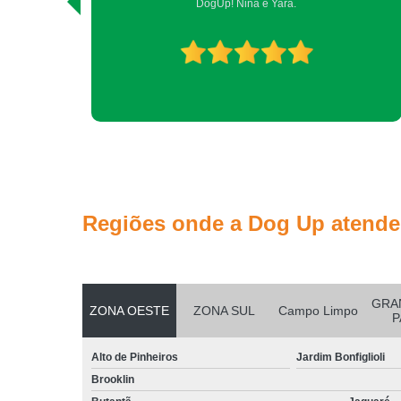
DogUp! Nina e Yara.
Regiões onde a Dog Up atende
GRA
ZONA OESTE
ZONA SUL
Campo Limpo
P
Alto de Pinheiros
Jardim Bonfiglioli
Brooklin