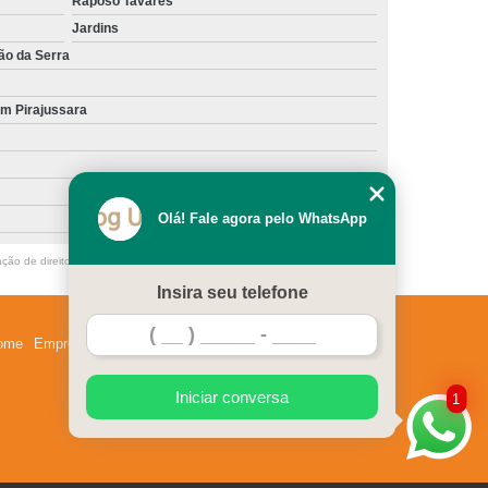
Raposo Tavares
mbi
Exame Perfil Hepático em Cães Butantã
Jardins
tico em Gatos Morumbi
ão da Serra
imais de Estimação Jardim Guedala
im Pirajussara
 Animais Domésticos Pinheiros
ara Animais Jardim Guedala
ra Cachorros Jardim Guedala
Olá! Fale agora pelo WhatsApp
Exame Perfil Hepático para Gatos Pinheiros
ação de direito autoral – artigo 184 do Código Penal –
Lei 9610/98 - Lei de
l em Animais Butantã
Insira seu telefone
nimais de Estimação Morumbi
ome
Empresa
Missão
Serviços
Contato
Mapa do site
nimais Domésticos Pinheiros
uedala
Exame Perfil Renal em Cães Butantã
Iniciar conversa
1
Exame Perfil Renal para Animais Butantã
Animais de Estimação Morumbi