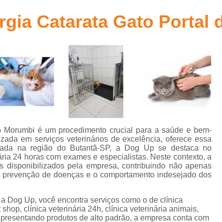
Aplicação de Microchip em Animais
t
urgia Catarata Gato Portal
Aplicação de Microchip em Cães
A
s
Aplicação de Microchip em Gatos
Aplicação de Microchip para Animais
s
Aplicação de Microchip para Cães
Aplicação de Microchips em Filh
s
Castração Cachorro Macho Adulto
Cas
Castração de Cachorro
Castração de Ca
l do Morumbi é um procedimento crucial para a saúde e bem-
s
izada em serviços veterinários de excelência, oferece essa
Castração de Cães
Castração
izada na região do Butantã-SP, a Dog Up se destaca no
ria 24 horas com exames e especialistas. Neste contexto, a
s
Castração em Cachorra
Cirurgia Cas
s disponibilizados pela empresa, contribuindo não apenas
s
 a prevenção de doenças e o comportamento indesejado dos
Castração de Gato Macho Adulto
s
Castração Gato Adulto
Castração Ga
Dog Up, você encontra serviços como o de clínica
l
 shop, clínica veterinária 24h, clínica veterinária animais,
Castração Gato Macho
Castraçã
s. Apresentando produtos de alto padrão, a empresa conta com