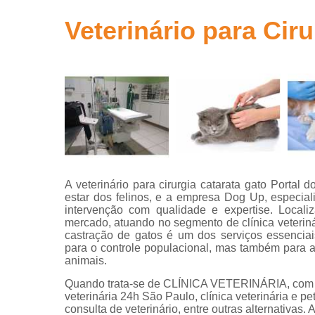
Clínicas ve
Veterinário para Cir
Clínicas
veterinária
Clínicas
veterinária
24 horas
Consultas
com
veterinário
Consultas
A veterinário para cirurgia catarata gato Porta
para animai
estar dos felinos, e a empresa Dog Up, especial
intervenção com qualidade e expertise. Local
Consultas
mercado, atuando no segmento de clínica veteriná
veterinária
castração de gatos é um dos serviços essenciai
Emergência
para o controle populacional, mas também para
veterinária
animais.
Quando trata-se de CLÍNICA VETERINÁRIA, com a 
Exame perfi
veterinária 24h São Paulo, clínica veterinária e pet
hepático
consulta de veterinário, entre outras alternativa
veterinário