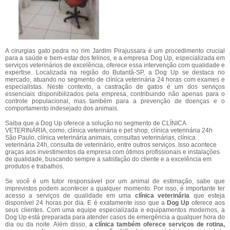
A cirurgias gato pedra no rim Jardim Pirajussara é um procedimento crucial
para a saúde e bem-estar dos felinos, e a empresa Dog Up, especializada em
serviços veterinários de excelência, oferece essa intervenção com qualidade e
expertise. Localizada na região do Butantã-SP, a Dog Up se destaca no
mercado, atuando no segmento de clínica veterinária 24 horas com exames e
especialistas. Neste contexto, a castração de gatos é um dos serviços
essenciais disponibilizados pela empresa, contribuindo não apenas para o
controle populacional, mas também para a prevenção de doenças e o
comportamento indesejado dos animais.
Saiba que a Dog Up oferece a solução no segmento de CLÍNICA
VETERINÁRIA, como, clínica veterinária e pet shop, clínica veterinária 24h
São Paulo, clínica veterinária animais, consultas veterinárias, clínica
veterinária 24h, consulta de veterinário, entre outros serviços. Isso acontece
graças aos investimentos da empresa com ótimos profissionais e instalações
de qualidade, buscando sempre a satisfação do cliente e a excelência em
produtos e trabalhos.
Se você é um tutor responsável por um animal de estimação, sabe que
imprevistos podem acontecer a qualquer momento. Por isso, é importante ter
acesso a serviços de qualidade em uma
clínica veterinária
que esteja
disponível 24 horas por dia. E é exatamente isso que a
Dog Up
oferece aos
seus clientes. Com uma equipe especializada e equipamentos modernos, a
Dog Up está preparada para atender casos de emergência a qualquer hora do
dia ou da noite. Além disso,
a clínica também oferece serviços de rotina,