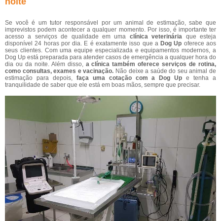
noite
Se você é um tutor responsável por um animal de estimação, sabe que
imprevistos podem acontecer a qualquer momento. Por isso, é importante ter
acesso a serviços de qualidade em uma
clínica veterinária
que esteja
disponível 24 horas por dia. E é exatamente isso que a
Dog Up
oferece aos
seus clientes. Com uma equipe especializada e equipamentos modernos, a
Dog Up está preparada para atender casos de emergência a qualquer hora do
dia ou da noite. Além disso,
a clínica também oferece serviços de rotina,
como consultas, exames e vacinação.
Não deixe a saúde do seu animal de
estimação para depois,
faça uma cotação com a Dog Up
e tenha a
tranquilidade de saber que ele está em boas mãos, sempre que precisar.