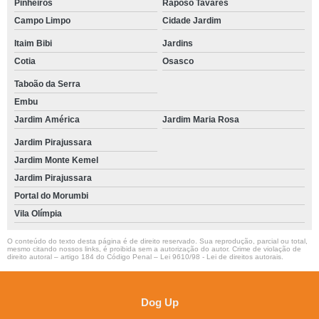
Pinheiros
Raposo Tavares
Campo Limpo
Cidade Jardim
Itaim Bibi
Jardins
Cotia
Osasco
Taboão da Serra
Embu
Jardim América
Jardim Maria Rosa
Jardim Pirajussara
Jardim Monte Kemel
Jardim Pirajussara
Portal do Morumbi
Vila Olímpia
O conteúdo do texto desta página é de direito reservado. Sua reprodução, parcial ou total,
mesmo citando nossos links, é proibida sem a autorização do autor. Crime de violação de
direito autoral – artigo 184 do Código Penal –
Lei 9610/98 - Lei de direitos autorais
.
Dog Up