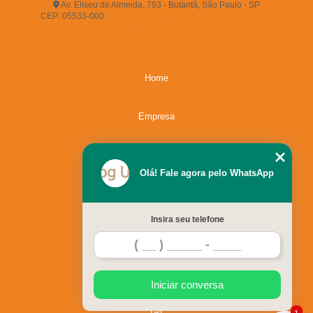
Av. Eliseu de Almeida, 793 - Butantã, São Paulo - SP
CEP: 05533-000
(11) 3722-2165
(11) 3721-5719
(11)
96483-9609
dogup24hs@hotmail.com
Home
Empresa
Missão
Olá! Fale agora pelo WhatsApp
Serviços
Insira seu telefone
Contato
Mapa do site
Iniciar conversa