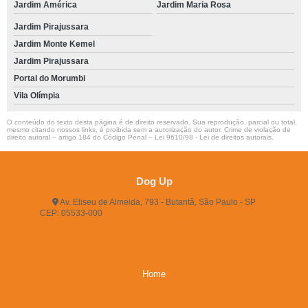
Jardim América
Jardim Maria Rosa
Jardim Pirajussara
Jardim Monte Kemel
Jardim Pirajussara
Portal do Morumbi
Vila Olímpia
O conteúdo do texto desta página é de direito reservado. Sua reprodução, parcial ou total,
mesmo citando nossos links, é proibida sem a autorização do autor. Crime de violação de
direito autoral – artigo 184 do Código Penal –
Lei 9610/98 - Lei de direitos autorais
.
Dog Up
Av. Eliseu de Almeida, 793 - Butantã, São Paulo - SP
CEP: 05533-000
(11) 3722-2165
(11) 3721-5719
(11)
96483-9609
dogup24hs@hotmail.com
Home