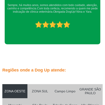
 atendidos com todo cuidado, atenção,
Confio de olhos fechados os m
da certeza, recomendo a quem me pede
os veterinários sempre são a
inária.Obrigada DogUp! Nina e Yara.
Regiões onde a Dog Up atende:
GRANDE SÃO
ZONA OESTE
ZONA SUL
Campo Limpo
PAULO