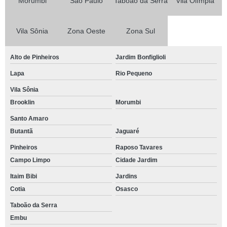
Morumbi
São Paulo
Taboão da Serra
Vila Olímpia
Vila Sônia
Zona Oeste
Zona Sul
Alto de Pinheiros
Jardim Bonfiglioli
Lapa
Rio Pequeno
Vila Sônia
Brooklin
Morumbi
Santo Amaro
Butantã
Jaguaré
Pinheiros
Raposo Tavares
Campo Limpo
Cidade Jardim
Itaim Bibi
Jardins
Cotia
Osasco
Taboão da Serra
Embu