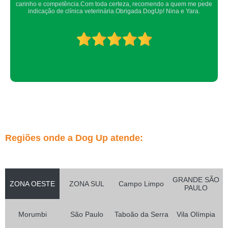
os veterinários sempre são atenciosos e verificam todos os detalhes
possíveis.
Regiões onde a Dog Up atende:
GRANDE SÃO
ZONA OESTE
ZONA SUL
Campo Limpo
PAULO
Morumbi
São Paulo
Taboão da Serra
Vila Olímpia