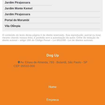
Jardim Pirajussara
Jardim Monte Kemel
Jardim Pirajussara
Portal do Morumbi
Vila Olímpia
O conteúdo do texto desta página é de direito reservado. Sua reprodução, parcial ou total,
mesmo citando nossos links, é proibida sem a autorização do autor. Crime de violação de
direito autoral – artigo 184 do Código Penal –
Lei 9610/98 - Lei de direitos autorais
.
Dog Up
Av. Eliseu de Almeida, 793 - Butantã, São Paulo - SP
CEP: 05533-000
(11) 3722-2165
(11) 3721-5719
(11)
96483-9609
dogup24hs@hotmail.com
Home
Empresa