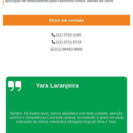
aplicação de medicamento para cachorros clínica Taboão da Serra
Entre em contato
(11) 3722-2165
(11) 3721-5719
(11) 96483-9609
Thaynah Souza
Confio de olhos fechados os meus cachorros nos atendimentos da dog up,
os veterinários sempre são atenciosos e verificam todos os detalhes
possíveis.