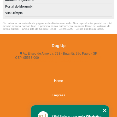
Jardim Pirajussara
Portal do Morumbi
Vila Olímpia
O conteúdo do texto desta página é de direito reservado. Sua reprodução, parcial ou total,
mesmo citando nossos links, é proibida sem a autorização do autor. Crime de violação de
direito autoral – artigo 184 do Código Penal –
Lei 9610/98 - Lei de direitos autorais
.
Dog Up
Av. Eliseu de Almeida, 793 - Butantã, São Paulo - SP
CEP: 05533-000
(11) 3722-2165
(11) 3721-5719
(11)
96483-9609
dogup24hs@hotmail.com
Home
Empresa
Missão
Olá! Fale agora pelo WhatsApp