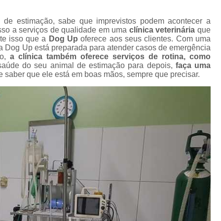
Gato Castração Adulto
Cirurgia Ca
l
Cirurgia de Catarata Cachorro
 de estimação, sabe que imprevistos podem acontecer a
esso a serviços de qualidade em uma
clínica veterinária
que
s
Cirurgia de Catarata para Cachorro
C
nte isso que a
Dog Up
oferece aos seus clientes. Com uma
a Dog Up está preparada para atender casos de emergência
Cirurgia de Olho em Cachorro
s
so,
a clínica também oferece serviços de rotina, como
aúde do seu animal de estimação para depois,
faça uma
Cirurgia de Retirada de Olho de Cachorro
de saber que ele está em boas mãos, sempre que precisar.
s
Cirurgia para Catarata de Cach
Cirurgia Castração Gato
Cirurgia Cat
s
Cirurgia de Extração de Dente em Gato
Cirurgia de Piometra em Gato
Ciru
Cirurgia Gato Rim
Cirurgia G
s
s
Cirurgia em Olho de Gato
C
Cirurgia Limpeza Tártaro em Gatos
Cirur
s
Cirurgia Veterinária Clínica
Cirurgia Vet
s