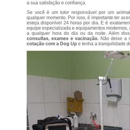
a sua satisfação e confiança.
Exame perfi
Se você é um tutor responsável por um animal
renal
qualquer momento. Por isso, é importante ter ac
veterinário
esteja disponível 24 horas por dia. E é exatame
Exames
equipe especializada e equipamentos modernos, 
veterinário
a qualquer hora do dia ou da noite. Além dis
consultas, exames e vacinação.
Não deixe a s
Hospitais
cotação com a Dog Up
e tenha a tranquilidade 
veterinário
Hospitais
veterinário
24 horas
Internação
animal
Internaçõe
veterinária
Vacinação
Veterinário
Veterinário