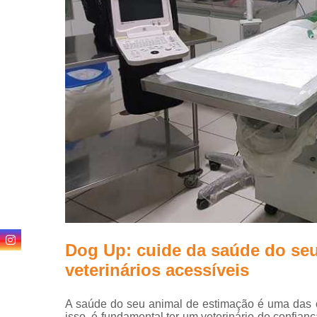
24 horas
Dog Up: cuide da saúde do se
veterinários acessíveis
A saúde do seu animal de estimação é uma das co
isso, é fundamental ter um veterinário de confia