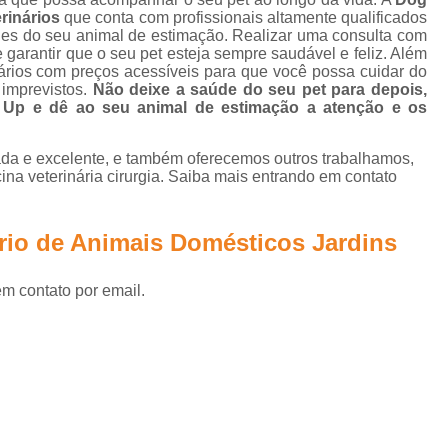
rinários
que conta com profissionais altamente qualificados
Veterinário 24 Horas Perto de
des do seu animal de estimação. Realizar uma consulta com
garantir que o seu pet esteja sempre saudável e feliz. Além
Consulta Veterinária a Domicílio
Co
ários com preços acessíveis para que você possa cuidar do
imprevistos.
Não deixe a saúde do seu pet para depois,
Consulta Veterinária Animais Domés
p e dê ao seu animal de estimação a atenção e os
Consulta Veterinária de Cães
Consu
da e excelente, e também oferecemos outros trabalhamos,
Consulta Veterinária para Animais Idoso
na veterinária cirurgia. Saiba mais entrando em contato
Consulta Veterinario Gato
Consult
Consulta com Veterinário para Cachorros But
ário de Animais Domésticos Jardins
Consulta Médica para Cachorros Jardim G
em contato por email.
Consulta Rápida Veterin
Consulta Veterinária 
Consulta Veterinária de 
Consulta Veterinária de Cachorros Jardim 
Consulta Veterinária para Cachorros Butan