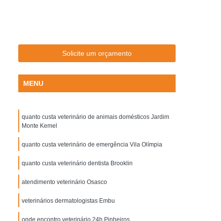
Aplicação de Microchip em Cachorros
plicação de Microchip em Cães de Raça
Aplicação de Microchip em Gatos Machos
Solicite um orçamento
Aplicação de Microchip para Animal
Aplicação de Microchip para Gatos
MENU
otes
Castração Cachorro Macho
tração Cão Macho
Castração de Cachorra
quanto custa veterinário de animais domésticos Jardim
chorro Fêmea
Castração de Cachorro Macho
Monte Kemel
 de Cão
Castração de Cão Macho
quanto custa veterinário de emergência Vila Olímpia
tração Cadela
Castração de Gato Macho
quanto custa veterinário dentista Brooklin
Castração do Gato
Castração Gato
atendimento veterinário Osasco
to Fêmea
Castração Gato Fêmea Adulta
veterinários dermatologistas Embu
o para Gato Macho
Gato Castração
onde encontro veterinário 24h Pinheiros