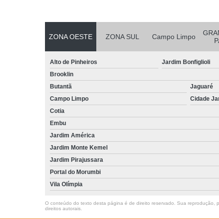
GRA
ZONA OESTE
ZONA SUL
Campo Limpo
P
Alto de Pinheiros
Jardim Bonfiglioli
Brooklin
Butantã
Jaguaré
Campo Limpo
Cidade Ja
Cotia
Embu
Jardim América
Jardim Monte Kemel
Jardim Pirajussara
Portal do Morumbi
Vila Olímpia
O conteúdo do texto desta página é de direito reservado. Sua reprodução, pa
direitos autorais
.