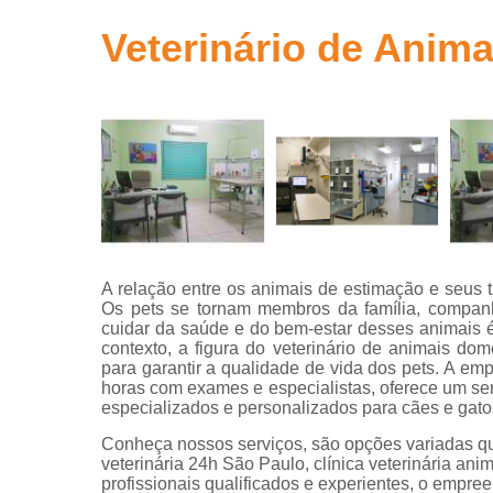
Clínicas ve
Veterinário de Anim
Clínicas
veterinária
Clínicas
veterinária
24 horas
Consultas
com
veterinário
Consultas
A relação entre os animais de estimação e seus 
para animai
Os pets se tornam membros da família, companhe
cuidar da saúde e do bem-estar desses animais 
Consultas
contexto, a figura do veterinário de animais do
veterinária
para garantir a qualidade de vida dos pets. A em
Emergência
horas com exames e especialistas, oferece um se
veterinária
especializados e personalizados para cães e gato
Conheça nossos serviços, são opções variadas que
Exame perfi
veterinária 24h São Paulo, clínica veterinária ani
hepático
profissionais qualificados e experientes, o empr
veterinário