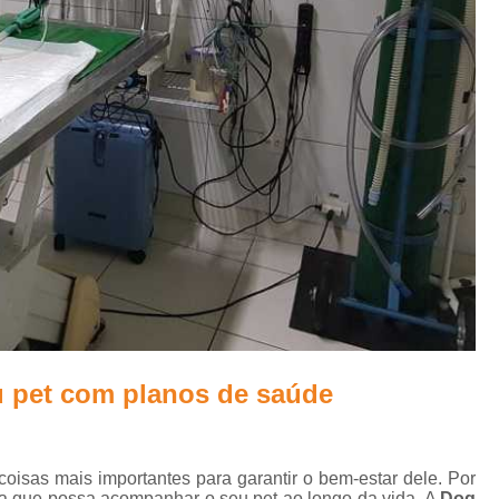
Clínica Veterinária Cirurgia Animal
Medic
Clínica com Médica Veterinária
Clínica de Dermatologia Veterinária
Clín
Clínica Veterinária com Internação
Clínica Veterinária de Animais
Clínica Veterinária para Animais Dom
Centro Clínico Veterinário
Centro Mé
Clínica Médica Veterinária
Clínica V
Clínica Veterinária 24h
Clínica Veterinári
Clínica Veterinária para Animais
Clínica Veterinária Raio X
Clínica 24 Ho
u pet com planos de saúde
Clínica 24hrs Veterinária
Clínica de Vete
Clínica Veterinária 24
Clínica Veter
isas mais importantes para garantir o bem-estar dele. Por
Clínica Veterinária 24hrs
Clínica Vet
nça que possa acompanhar o seu pet ao longo da vida. A
Dog