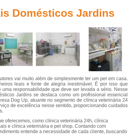
Aplicação de Microchip em Animais
t
ais Domésticos Jardins
Aplicação de Microchip em Cães
A
s
Aplicação de Microchip em Gatos
Aplicação de Microchip para Animais
s
Aplicação de Microchip para Cães
Aplicação de Microchips em Filh
s
Castração Cachorro Macho Adulto
Cas
Castração de Cachorro
Castração de Ca
tutores vai muito além de simplesmente ter um pet em casa.
s
iros leais e fonte de alegria inestimável. É por isso que
Castração de Cães
Castração
é uma responsabilidade que deve ser levada a sério. Nesse
mésticos Jardins se destaca como um profissional essencial
s
Castração em Cachorra
Cirurgia Cas
presa Dog Up, atuante no segmento de clínica veterinária 24
s
rviço de excelência nesse sentido, proporcionando cuidados
Castração de Gato Macho Adulto
s
s.
Castração Gato Adulto
Castração Ga
 oferecemos, como clínica veterinária 24h, clínica
l
mais e clínica veterinária e pet shop. Contando com
Castração Gato Macho
Castraçã
eendimento entende a necessidade de cada cliente, buscando