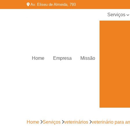
Av. Eliseu de Almeida, 793
Serviços
Aplicação d
medicament
veterinário
Aplicação d
micro chip
Home
Empresa
Missão
Castração d
cachorros
Castração d
gatos
Cirurgias pa
cachorro
Cirurgias pa
gatos
Cirurgias
Home
Serviços
veterinários
veterinário para a
veterinária