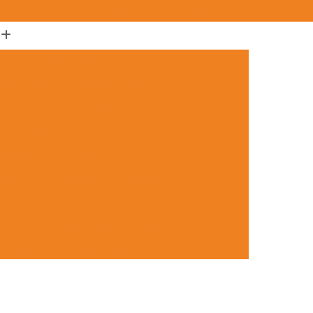
(11) 3722-2165
(11) 3721-5719
ento em Animais Butantã
m Animais de Estimação Morumbi
ento em Cachorro Morumbi
mento em Gatos Morumbi
nto para Animais Butantã
nimais de Estimação Jardim Guedala
o para Cachorros Pinheiros
ra Cães e Gatos Jardim Guedala
mento para Cães Morumbi
nto para Gatos Pinheiros
Jardim Guedala
Aplicação de Microchip