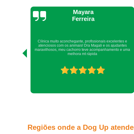
Yara Laranjeira
ntes e
Sempre, há muitos anos, somos atendidos com todo cuidado,
antes
atenção, carinho e competência.Com toda certeza, recomendo
o e uma
a quem me pede indicação de clínica veterinária.Obrigada
DogUp! Nina e Yara.
Regiões onde a Dog Up atende