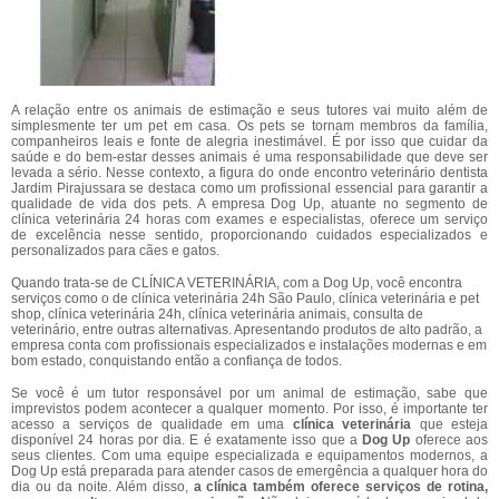
A relação entre os animais de estimação e seus tutores vai muito além de
simplesmente ter um pet em casa. Os pets se tornam membros da família,
companheiros leais e fonte de alegria inestimável. É por isso que cuidar da
saúde e do bem-estar desses animais é uma responsabilidade que deve ser
levada a sério. Nesse contexto, a figura do onde encontro veterinário dentista
Jardim Pirajussara se destaca como um profissional essencial para garantir a
qualidade de vida dos pets. A empresa Dog Up, atuante no segmento de
clínica veterinária 24 horas com exames e especialistas, oferece um serviço
de excelência nesse sentido, proporcionando cuidados especializados e
personalizados para cães e gatos.
Quando trata-se de CLÍNICA VETERINÁRIA, com a Dog Up, você encontra
serviços como o de clínica veterinária 24h São Paulo, clínica veterinária e pet
shop, clínica veterinária 24h, clínica veterinária animais, consulta de
veterinário, entre outras alternativas. Apresentando produtos de alto padrão, a
empresa conta com profissionais especializados e instalações modernas e em
bom estado, conquistando então a confiança de todos.
Se você é um tutor responsável por um animal de estimação, sabe que
imprevistos podem acontecer a qualquer momento. Por isso, é importante ter
acesso a serviços de qualidade em uma
clínica veterinária
que esteja
disponível 24 horas por dia. E é exatamente isso que a
Dog Up
oferece aos
seus clientes. Com uma equipe especializada e equipamentos modernos, a
Dog Up está preparada para atender casos de emergência a qualquer hora do
dia ou da noite. Além disso,
a clínica também oferece serviços de rotina,