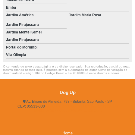
Taboão da Serra
Embu
Jardim América
Jardim Maria Rosa
Jardim Pirajussara
Jardim Monte Kemel
Jardim Pirajussara
Portal do Morumbi
Vila Olímpia
O conteúdo do texto desta página é de direito reservado. Sua reprodução, parcial ou total,
mesmo citando nossos links, é proibida sem a autorização do autor. Crime de violação de
direito autoral – artigo 184 do Código Penal –
Lei 9610/98 - Lei de direitos autorais
.
Dog Up
Av. Eliseu de Almeida, 793 - Butantã, São Paulo - SP
CEP: 05533-000
(11) 3722-2165
(11) 3721-5719
(11)
96483-9609
dogup24hs@hotmail.com
Home