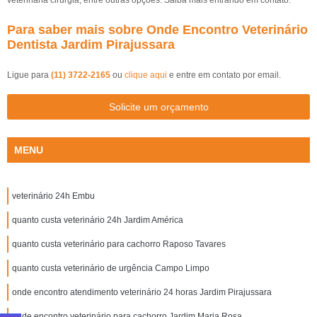
veterinária cirurgia, entre outras opções. Saiba mais entrando em contato.
Para saber mais sobre Onde Encontro Veterinário
Dentista Jardim Pirajussara
Ligue para
(11) 3722-2165
ou
clique aqui
e entre em contato por email.
Solicite um orçamento
MENU
veterinário 24h Embu
quanto custa veterinário 24h Jardim América
quanto custa veterinário para cachorro Raposo Tavares
quanto custa veterinário de urgência Campo Limpo
onde encontro atendimento veterinário 24 horas Jardim Pirajussara
onde encontro veterinário para cachorro Jardim Maria Rosa