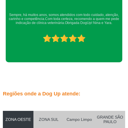
Confio de olhos fechados os meus cachorros nos atendimentos da dog up,
os veterinários sempre são atenciosos e verificam todos os detalhes
possíveis.
Regiões onde a Dog Up atende:
GRANDE SÃO
ZONA OESTE
ZONA SUL
Campo Limpo
PAULO