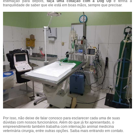
estimação para depois,
faça uma cotação com a Dog Up
e tenha a
tranquilidade de saber que ele está em boas mãos, sempre que precisar.
Por isso, não deixe de falar conosco para esclarecer cada uma de suas
dúvidas com nossos funcionários. Além do que já foi apresentado, o
empreendimento também trabalha com internação animal medicina
veterinária cirurgia, entre outras opções. Saiba mais entrando em contato.