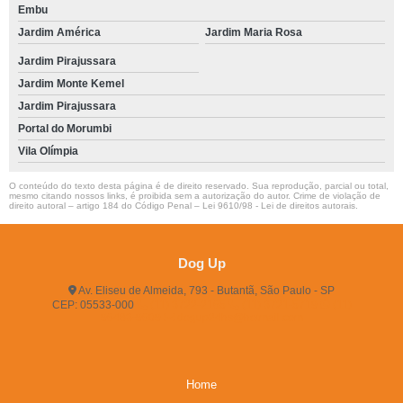
Embu
Jardim América
Jardim Maria Rosa
Jardim Pirajussara
Jardim Monte Kemel
Jardim Pirajussara
Portal do Morumbi
Vila Olímpia
O conteúdo do texto desta página é de direito reservado. Sua reprodução, parcial ou total,
mesmo citando nossos links, é proibida sem a autorização do autor. Crime de violação de
direito autoral – artigo 184 do Código Penal –
Lei 9610/98 - Lei de direitos autorais
.
Dog Up
Av. Eliseu de Almeida, 793 - Butantã, São Paulo - SP
CEP: 05533-000
(11) 3722-2165
(11) 3721-5719
(11)
96483-9609
dogup24hs@hotmail.com
Home