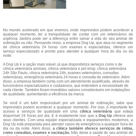
No mundo acelerado em que vivemos, onde imprevistos podem acontecer a
qualquer momento, ter a tranquilidade de contar com um veterinários de
urgência Jardins pode ser a diferença entre salvar a vida do seu animal de
estimação ou não. Pensando nisso, a empresa Dog Up, que atua no segmento
de clínica veterinária 24 horas com exames e especialistas, oferece um
serviço especializado e pronto para atender a qualquer hora do dia ou da
noite.
A Dog Up é a opção mais viável, já que disponibiliza serviços como o de
clínica veterinária animais, clínica veterinária e pet shop, clínica veterinária
24h São Paulo, clínica veterinária 24h, exames veterinários, consultas
veterinárias, emergência veterinária 24 horas e consulta de veterinário. Além
disso, a empresa também conta com um atendimento qualificado, através de
funcionários especializados e cuidadosos, que entendem a necessidade de
cada cliente. Também foram investidos valores consideráveis em instalações
de qualidade, aumentando a eficiência da marca.
Se você é um tutor responsável por um animal de estimação, sabe que
imprevistos podem acontecer a qualquer momento. Por isso, é importante ter
acesso a serviços de qualidade em uma
clínica veterinária
que esteja
disponível 24 horas por dia. E é exatamente isso que a
Dog Up
oferece aos
seus clientes. Com uma equipe especializada e equipamentos modernos, a
Dog Up está preparada para atender casos de emergência a qualquer hora do
dia ou da noite. Além disso,
a clínica também oferece serviços de rotina,
como consultas, exames e vacinação.
Não deixe a saúde do seu animal de