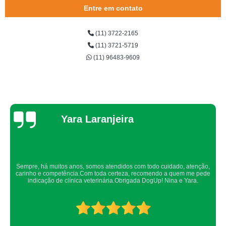
Entre em contato
(11) 3722-2165
(11) 3721-5719
(11) 96483-9609
Thaynah Souza
Confio de olhos fechados os meus cachorros nos atendimentos da dog up,
os veterinários sempre são atenciosos e verificam todos os detalhes
possíveis.