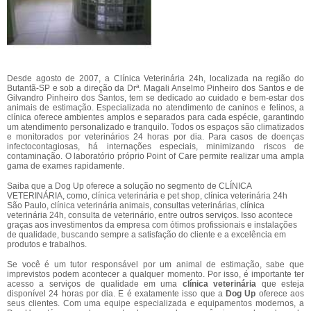
Desde agosto de 2007, a Clínica Veterinária 24h, localizada na região do
Butantã-SP e sob a direção da Drª. Magali Anselmo Pinheiro dos Santos e de
Gilvandro Pinheiro dos Santos, tem se dedicado ao cuidado e bem-estar dos
animais de estimação. Especializada no atendimento de caninos e felinos, a
clínica oferece ambientes amplos e separados para cada espécie, garantindo
um atendimento personalizado e tranquilo. Todos os espaços são climatizados
e monitorados por veterinários 24 horas por dia. Para casos de doenças
infectocontagiosas, há internações especiais, minimizando riscos de
contaminação. O laboratório próprio Point of Care permite realizar uma ampla
gama de exames rapidamente.
Saiba que a Dog Up oferece a solução no segmento de CLÍNICA
VETERINÁRIA, como, clínica veterinária e pet shop, clínica veterinária 24h
São Paulo, clínica veterinária animais, consultas veterinárias, clínica
veterinária 24h, consulta de veterinário, entre outros serviços. Isso acontece
graças aos investimentos da empresa com ótimos profissionais e instalações
de qualidade, buscando sempre a satisfação do cliente e a excelência em
produtos e trabalhos.
Se você é um tutor responsável por um animal de estimação, sabe que
imprevistos podem acontecer a qualquer momento. Por isso, é importante ter
acesso a serviços de qualidade em uma
clínica veterinária
que esteja
disponível 24 horas por dia. E é exatamente isso que a
Dog Up
oferece aos
seus clientes. Com uma equipe especializada e equipamentos modernos, a