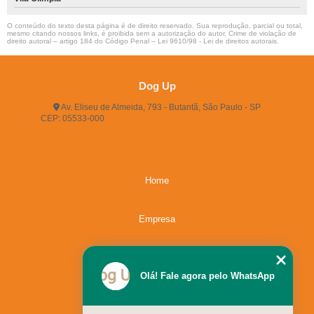
O conteúdo do texto desta página é de direito reservado. Sua reprodução, parcial ou total,
mesmo citando nossos links, é proibida sem a autorização do autor. Crime de violação de
direito autoral – artigo 184 do Código Penal –
Lei 9610/98 - Lei de direitos autorais
.
Dog Up
Av. Eliseu de Almeida, 793 - Butantã, São Paulo - SP
CEP: 05533-000
(11) 3722-2165
(11) 3721-5719
(11)
96483-9609
dogup24hs@hotmail.com
Home
Empresa
Missão
Olá! Fale agora pelo WhatsApp
Serviços