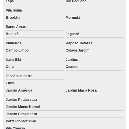
Lapa
Rio Pequeno
Vila Sônia
Brooklin
Morumbi
Santo Amaro
Butantã
Jaguaré
Pinheiros
Raposo Tavares
Campo Limpo
Cidade Jardim
Itaim Bibi
Jardins
Cotia
Osasco
Taboão da Serra
Embu
Jardim América
Jardim Maria Rosa
Jardim Pirajussara
Jardim Monte Kemel
Jardim Pirajussara
Portal do Morumbi
Vila Olímpia