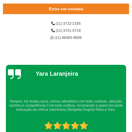
Entre em contato
(11) 3722-2165
(11) 3721-5719
(11) 96483-9609
Thaynah Souza
Confio de olhos fechados os meus cachorros nos atendimentos da dog up,
os veterinários sempre são atenciosos e verificam todos os detalhes
possíveis.