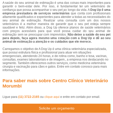
A saúde do seu animal de estimação é uma das coisas mais importantes para
garantir o bem-estar dele. Por isso, é fundamental ter um veterinário de
confiança que possa acompanhar o seu pet ao longo da vida. A
Dog Up é uma
empresa prestadora de serviços veterinários
que conta com profissionais
altamente qualificados e experientes para atender a todas as necessidades do
seu animal de estimação. Realizar uma consulta com um dos nossos
veterinários é a melhor maneira de garantir que o seu pet esteja sempre
saudável e feliz. Além disso, a Dog Up oferece planos de saúde veterinários
com preços acessíveis para que você possa cuidar do seu animal de
estimação sem se preocupar com imprevistos.
Não deixe a saúde do seu pet
para depois, faça agora mesmo uma cotação com a Dog Up e dê ao seu
animal de estimação a atenção e os cuidados que ele merece.
Carregamos o objetivo de A Dog Up é uma clínica veterinária especializada,
que possui estrutura física e profissional para atuar em situações
emergenciais, atendendo 24 horas, e de rotina como, banho e tosa, vacinas,
consultas, exames laboratoriais e de imagem., a empresa nos destacando no
segmento. Também oferecemos outros serviços, como medicina veterinária
cirurgia e vacinação para cães e gatos. Entre em contato conosco para mais
informações.
Para saber mais sobre Centro Clínico Veterinário
Morumbi
Ligue para
(11) 3722-2165
ou
clique aqui
e entre em contato por email.
Solicite um orçamento