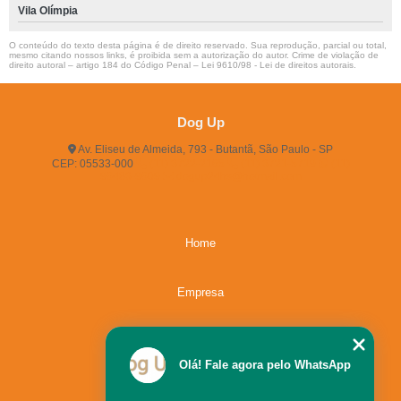
Vila Olímpia
O conteúdo do texto desta página é de direito reservado. Sua reprodução, parcial ou total,
mesmo citando nossos links, é proibida sem a autorização do autor. Crime de violação de
direito autoral – artigo 184 do Código Penal –
Lei 9610/98 - Lei de direitos autorais
.
Dog Up
Av. Eliseu de Almeida, 793 - Butantã, São Paulo - SP
CEP: 05533-000
(11) 3722-2165
(11) 3721-5719
(11)
96483-9609
dogup24hs@hotmail.com
Home
Empresa
Missão
Olá! Fale agora pelo WhatsApp
Serviços