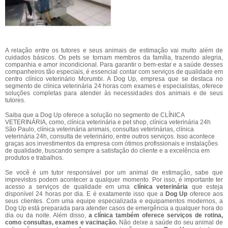
A relação entre os tutores e seus animais de estimação vai muito além de
cuidados básicos. Os pets se tornam membros da família, trazendo alegria,
companhia e amor incondicional. Para garantir o bem-estar e a saúde desses
companheiros tão especiais, é essencial contar com serviços de qualidade em
centro clínico veterinário Morumbi. A Dog Up, empresa que se destaca no
segmento de clínica veterinária 24 horas com exames e especialistas, oferece
soluções completas para atender às necessidades dos animais e de seus
tutores.
Saiba que a Dog Up oferece a solução no segmento de CLÍNICA
VETERINÁRIA, como, clínica veterinária e pet shop, clínica veterinária 24h
São Paulo, clínica veterinária animais, consultas veterinárias, clínica
veterinária 24h, consulta de veterinário, entre outros serviços. Isso acontece
graças aos investimentos da empresa com ótimos profissionais e instalações
de qualidade, buscando sempre a satisfação do cliente e a excelência em
produtos e trabalhos.
Se você é um tutor responsável por um animal de estimação, sabe que
imprevistos podem acontecer a qualquer momento. Por isso, é importante ter
acesso a serviços de qualidade em uma
clínica veterinária
que esteja
disponível 24 horas por dia. E é exatamente isso que a
Dog Up
oferece aos
seus clientes. Com uma equipe especializada e equipamentos modernos, a
Dog Up está preparada para atender casos de emergência a qualquer hora do
dia ou da noite. Além disso,
a clínica também oferece serviços de rotina,
como consultas, exames e vacinação.
Não deixe a saúde do seu animal de