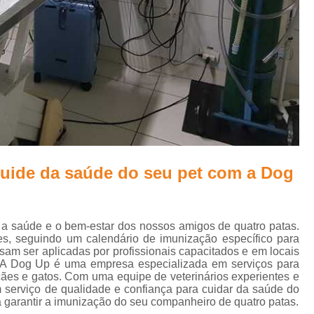
Veterinário 24 Horas Perto de
Consulta Veterinária a Domicílio
Co
Consulta Veterinária Animais Domés
Consulta Veterinária de Cães
Consu
Consulta Veterinária para Animais Idoso
Consulta Veterinario Gato
Consult
Consulta com Veterinário para Cachorros But
Cuide da saúde do seu pet com a Dog
Consulta Médica para Cachorros Jardim G
Consulta Rápida Veterin
 a saúde e o bem-estar dos nossos amigos de quatro patas.
Consulta Veterinária 
es, seguindo um calendário de imunização específico para
sam ser aplicadas por profissionais capacitados e em locais
Consulta Veterinária de 
o. A Dog Up é uma empresa especializada em serviços para
cães e gatos. Com uma equipe de veterinários experientes e
Consulta Veterinária de Cachorros Jardim 
 serviço de qualidade e confiança para cuidar da saúde do
a garantir a imunização do seu companheiro de quatro patas.
Consulta Veterinária para Cachorros Butan