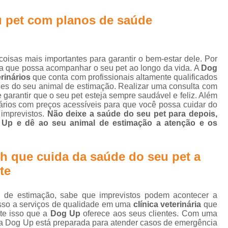
Gato Castração Adulto
Cirurgia Ca
l
u pet com planos de saúde
Cirurgia de Catarata Cachorro
s
Cirurgia de Catarata para Cachorro
C
Cirurgia de Olho em Cachorro
s
isas mais importantes para garantir o bem-estar dele. Por
nça que possa acompanhar o seu pet ao longo da vida. A
Dog
Cirurgia de Retirada de Olho de Cachorro
rinários
que conta com profissionais altamente qualificados
s
des do seu animal de estimação. Realizar uma consulta com
Cirurgia para Catarata de Cach
garantir que o seu pet esteja sempre saudável e feliz. Além
ários com preços acessíveis para que você possa cuidar do
Cirurgia Castração Gato
Cirurgia Cat
s
imprevistos.
Não deixe a saúde do seu pet para depois,
p e dê ao seu animal de estimação a atenção e os
Cirurgia de Extração de Dente em Gato
Cirurgia de Piometra em Gato
Ciru
24h que cuida da saúde do seu pet a
Cirurgia Gato Rim
Cirurgia G
s
te
s
Cirurgia em Olho de Gato
C
Cirurgia Limpeza Tártaro em Gatos
Cirur
 de estimação, sabe que imprevistos podem acontecer a
esso a serviços de qualidade em uma
clínica veterinária
que
s
Cirurgia Veterinária Clínica
Cirurgia Vet
nte isso que a
Dog Up
oferece aos seus clientes. Com uma
a Dog Up está preparada para atender casos de emergência
s