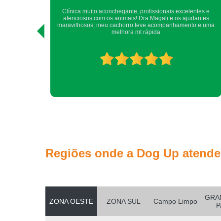
ntes e
Sempre, há muitos anos, somos atendidos com todo cuidado,
antes
atenção, carinho e competência.Com toda certeza, recomendo
o e uma
a quem me pede indicação de clínica veterinária.Obrigada
DogUp! Nina e Yara.
Regiões onde a Dog Up atende
GRA
ZONA OESTE
ZONA SUL
Campo Limpo
P