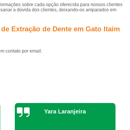
nformações sobre cada opção oferecida para nossos clientes
Consulta de Veterinário
Consulta Médic
sanar a dúvida dos clientes, deixando-os amparados em
Consulta Veterinária
Consul
Consulta Veterinária de Emergência
 de Extração de Dente em Gato Itaim
Consulta Veterinária em Casa
Consulta Veterinária para Animais Dom
em contato por email.
Consulta Veterinária para Gatos
Emergê
Emergência Canina
Eme
Emergência em Pequenos Animais
Emerg
Emergência para Cães Atrope
Emergência Pequenos Anim
Emergência Veterinária 24 Horas
E
Thaynah Souza
Exame Perfil Hepático em 
Exame Perfil Hepático em