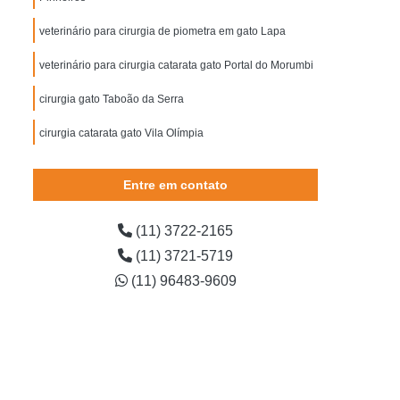
tarata Cachorro
Cirurgia de Cachorro
veterinário para cirurgia de piometra em gato Lapa
Cirurgia de Catarata em Cachorro
veterinário para cirurgia catarata gato Portal do Morumbi
irurgia de Extração de Dente em Cachorro
Cirurgia de Piometra em Cães
cirurgia gato Taboão da Serra
Cirurgia em Cachorro
Cirurgia para Cachorro
cirurgia catarata gato Vila Olímpia
orro
Cirurgia Castração de Gato
Entre em contato
arata Gato
Cirurgia de Castração de Gato
Cirurgia de Gato
Cirurgia de Gato Castrado
(11) 3722-2165
rgia Gato
Cirurgia Gato Pedra no Rim
(11) 3721-5719
ato Tumor
Cirurgia de Veterinária
(11) 96483-9609
irurgia Limpeza Tártaro em Cães
gia Veterinária
Cirurgia Veterinária Cachorro
erinária de Cães
Clínica Veterinária Cirurgia