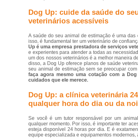
Exame perfi
Dog Up: cuide da saúde do se
renal
veterinário
veterinários acessíveis
Exames
veterinário
A saúde do seu animal de estimação é uma das co
isso, é fundamental ter um veterinário de confia
Hospitais
Up é uma empresa prestadora de serviços vete
veterinário
e experientes para atender a todas as necessida
um dos nossos veterinários é a melhor maneira de 
Hospitais
disso, a Dog Up oferece planos de saúde veterin
veterinário
seu animal de estimação sem se preocupar com 
24 horas
faça agora mesmo uma cotação com a Dog U
cuidados que ele merece.
Internação
animal
Dog Up: a clínica veterinária 
Internaçõe
qualquer hora do dia ou da noi
veterinária
Vacinação
Se você é um tutor responsável por um animal
qualquer momento. Por isso, é importante ter ac
Veterinário
esteja disponível 24 horas por dia. E é exatame
equipe especializada e equipamentos modernos, 
Veterinário