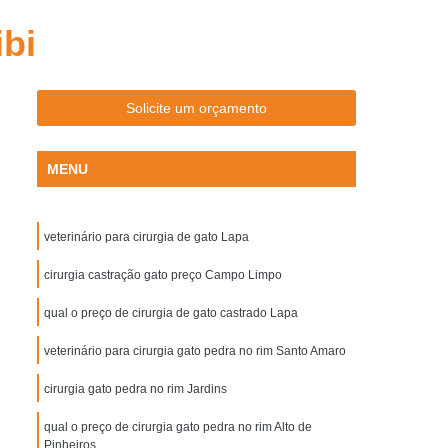
Aplicação de Microchip em Cachorros
ibi
plicação de Microchip em Cães de Raça
Aplicação de Microchip em Gatos Machos
Solicite um orçamento
Aplicação de Microchip para Animal
Aplicação de Microchip para Gatos
MENU
otes
Castração Cachorro Macho
tração Cão Macho
Castração de Cachorra
veterinário para cirurgia de gato Lapa
chorro Fêmea
Castração de Cachorro Macho
cirurgia castração gato preço Campo Limpo
 de Cão
Castração de Cão Macho
qual o preço de cirurgia de gato castrado Lapa
tração Cadela
Castração de Gato Macho
veterinário para cirurgia gato pedra no rim Santo Amaro
Castração do Gato
Castração Gato
to Fêmea
Castração Gato Fêmea Adulta
cirurgia gato pedra no rim Jardins
o para Gato Macho
Gato Castração
qual o preço de cirurgia gato pedra no rim Alto de
Pinheiros