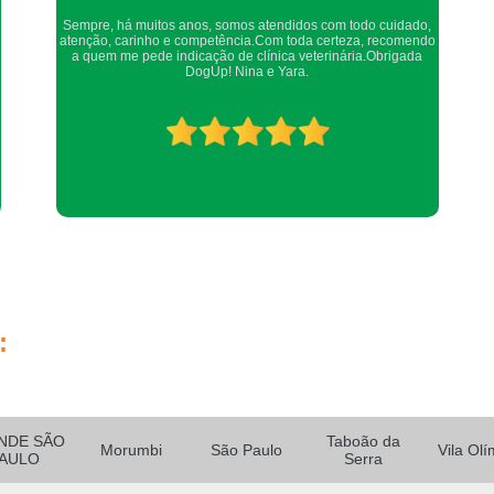
Exame Perfil Hepático em Cachorros Moru
Confio de olhos fechados os meus cachorros nos atendimentos
da dog up, os veterinários sempre são atenciosos e verificam
Exame Perfil Hepá
todos os detalhes possíveis.
Exame Perfil Hepático para An
Exame Perfil Hepático para
Exame Perfil Hepático p
Exame Perfil Hepático pa
Exame Perfil Hepático para Cães Pinheiros
Exame Perfil Rena
Exame Perfil Renal em A
:
Exame Perfil Renal em A
Exame Perfil Renal em Cachorros Jardim G
Exame Perfil Renal em Gatos Morumbi
NDE SÃO
Taboão da
Morumbi
São Paulo
Vila Olí
AULO
Serra
Exame Perfil Renal para 