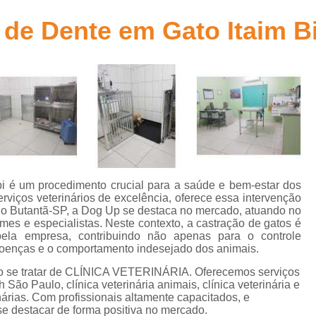
Aplicação de Microchip em Animais
t
 de Dente em Gato Itaim B
Aplicação de Microchip em Cães
A
s
Aplicação de Microchip em Gatos
Aplicação de Microchip para Animais
s
Aplicação de Microchip para Cães
Aplicação de Microchips em Filh
s
Castração Cachorro Macho Adulto
Cas
Castração de Cachorro
Castração de Ca
ibi é um procedimento crucial para a saúde e bem-estar dos
s
rviços veterinários de excelência, oferece essa intervenção
Castração de Cães
Castração
 do Butantã-SP, a Dog Up se destaca no mercado, atuando no
mes e especialistas. Neste contexto, a castração de gatos é
s
Castração em Cachorra
Cirurgia Cas
pela empresa, contribuindo não apenas para o controle
s
oenças e o comportamento indesejado dos animais.
Castração de Gato Macho Adulto
s
o se tratar de CLÍNICA VETERINÁRIA. Oferecemos serviços
Castração Gato Adulto
Castração Ga
h São Paulo, clínica veterinária animais, clínica veterinária e
l
inárias. Com profissionais altamente capacitados, e
Castração Gato Macho
Castraçã
e destacar de forma positiva no mercado.