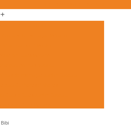
(11) 3722-2165
(11) 3721-5719
ento em Animais Butantã
m Animais de Estimação Morumbi
ento em Cachorro Morumbi
mento em Gatos Morumbi
nto para Animais Butantã
nimais de Estimação Jardim Guedala
o para Cachorros Pinheiros
ra Cães e Gatos Jardim Guedala
mento para Cães Morumbi
nto para Gatos Pinheiros
 Bibi
Jardim Guedala
Aplicação de Microchip