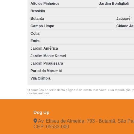
Alto de Pinheiros
Jardim Bonfiglioli
Brooklin
Butantã
Jaguaré
Campo Limpo
Cidade Ja
Cotia
Embu
Jardim América
Jardim Monte Kemel
Jardim Pirajussara
Portal do Morumbi
Vila Olímpia
O conteúdo do texto desta página é de direito reservado. Sua reprodução, pa
direitos autorais
.
Dog Up
Av. Eliseu de Almeida, 793 - Butantã, São Pa
CEP: 05533-000
(11) 3722-2165
(11) 37
96483-9609
dogup24hs@hotmail.com