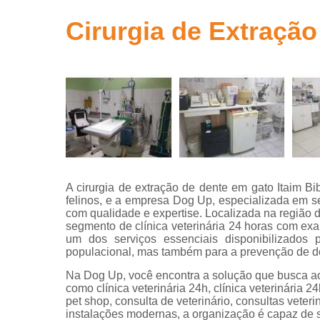
Clínicas ve
Cirurgia de Extração
Clínicas
veterinária
Clínicas
veterinária
24 horas
Consultas
com
veterinário
Consultas
A cirurgia de extração de dente em gato Itaim B
para animai
felinos, e a empresa Dog Up, especializada em se
com qualidade e expertise. Localizada na região
Consultas
segmento de clínica veterinária 24 horas com exa
veterinária
um dos serviços essenciais disponibilizados 
Emergência
populacional, mas também para a prevenção de d
veterinária
Na Dog Up, você encontra a solução que busca a
como clínica veterinária 24h, clínica veterinária 24
Exame perfi
pet shop, consulta de veterinário, consultas veter
hepático
instalações modernas, a organização é capaz de s
veterinário