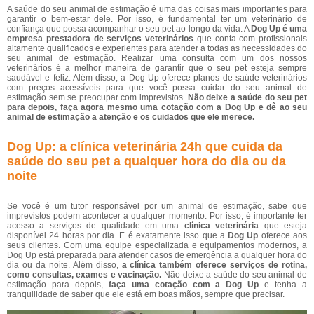
A saúde do seu animal de estimação é uma das coisas mais importantes para
garantir o bem-estar dele. Por isso, é fundamental ter um veterinário de
confiança que possa acompanhar o seu pet ao longo da vida. A
Dog Up é uma
empresa prestadora de serviços veterinários
que conta com profissionais
altamente qualificados e experientes para atender a todas as necessidades do
seu animal de estimação. Realizar uma consulta com um dos nossos
veterinários é a melhor maneira de garantir que o seu pet esteja sempre
saudável e feliz. Além disso, a Dog Up oferece planos de saúde veterinários
com preços acessíveis para que você possa cuidar do seu animal de
estimação sem se preocupar com imprevistos.
Não deixe a saúde do seu pet
para depois, faça agora mesmo uma cotação com a Dog Up e dê ao seu
animal de estimação a atenção e os cuidados que ele merece.
Dog Up: a clínica veterinária 24h que cuida da
saúde do seu pet a qualquer hora do dia ou da
noite
Se você é um tutor responsável por um animal de estimação, sabe que
imprevistos podem acontecer a qualquer momento. Por isso, é importante ter
acesso a serviços de qualidade em uma
clínica veterinária
que esteja
disponível 24 horas por dia. E é exatamente isso que a
Dog Up
oferece aos
seus clientes. Com uma equipe especializada e equipamentos modernos, a
Dog Up está preparada para atender casos de emergência a qualquer hora do
dia ou da noite. Além disso,
a clínica também oferece serviços de rotina,
como consultas, exames e vacinação.
Não deixe a saúde do seu animal de
estimação para depois,
faça uma cotação com a Dog Up
e tenha a
tranquilidade de saber que ele está em boas mãos, sempre que precisar.