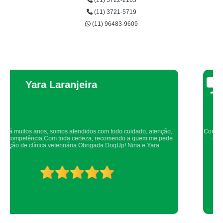
(11) 3722-2165
(11) 3721-5719
(11) 96483-9609
Thaynah Souza
Confio de olhos fechados os meus cachorros nos atendimentos da dog up,
os veterinários sempre são atenciosos e verificam todos os detalhes
possíveis.