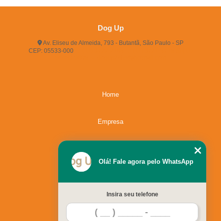
Dog Up
Av. Eliseu de Almeida, 793 - Butantã, São Paulo - SP
CEP: 05533-000
(11) 3722-2165
(11) 3721-5719
(11)
96483-9609
dogup24hs@hotmail.com
Home
Empresa
Missão
Olá! Fale agora pelo WhatsApp
Serviços
Insira seu telefone
Contato