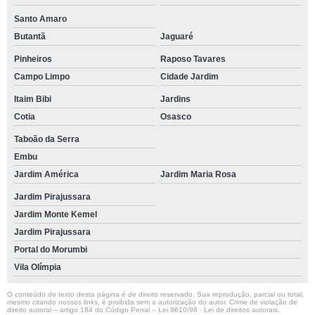
Santo Amaro
Butantã
Jaguaré
Pinheiros
Raposo Tavares
Campo Limpo
Cidade Jardim
Itaim Bibi
Jardins
Cotia
Osasco
Taboão da Serra
Embu
Jardim América
Jardim Maria Rosa
Jardim Pirajussara
Jardim Monte Kemel
Jardim Pirajussara
Portal do Morumbi
Vila Olímpia
O conteúdo do texto desta página é de direito reservado. Sua reprodução, parcial ou total,
mesmo citando nossos links, é proibida sem a autorização do autor. Crime de violação de
direito autoral – artigo 184 do Código Penal –
Lei 9610/98 - Lei de direitos autorais
.