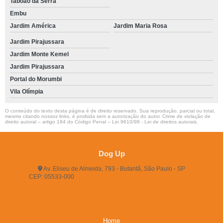
Taboão da Serra
Embu
Jardim América
Jardim Maria Rosa
Jardim Pirajussara
Jardim Monte Kemel
Jardim Pirajussara
Portal do Morumbi
Vila Olímpia
O conteúdo do texto desta página é de direito reservado. Sua reprodução, parcial ou total,
mesmo citando nossos links, é proibida sem a autorização do autor. Crime de violação de
direito autoral – artigo 184 do Código Penal –
Lei 9610/98 - Lei de direitos autorais
.
Dog Up
Av. Eliseu de Almeida, 793 - Butantã, São Paulo - SP
CEP: 05533-000
(11) 3722-2165
(11) 3721-5719
(11)
96483-9609
dogup24hs@hotmail.com
Home