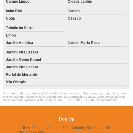
Campo Limpo
Cidade Jardim
Itaim Bibi
Jardins
Cotia
Osasco
Taboão da Serra
Embu
Jardim América
Jardim Maria Rosa
Jardim Pirajussara
Jardim Monte Kemel
Jardim Pirajussara
Portal do Morumbi
Vila Olímpia
O conteúdo do texto desta página é de direito reservado. Sua reprodução, parcial ou total,
mesmo citando nossos links, é proibida sem a autorização do autor. Crime de violação de
direito autoral – artigo 184 do Código Penal –
Lei 9610/98 - Lei de direitos autorais
.
Dog Up
Av. Eliseu de Almeida, 793 - Butantã, São Paulo - SP
CEP: 05533-000
(11) 3722-2165
(11) 3721-5719
(11)