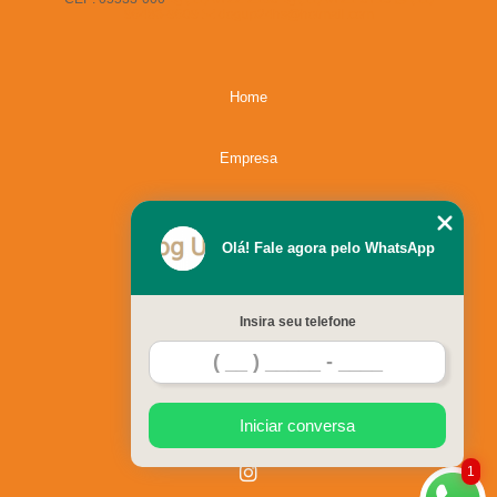
96483-9609
dogup24hs@hotmail.com
Home
Empresa
Missão
Olá! Fale agora pelo WhatsApp
Serviços
Insira seu telefone
Contato
Mapa do site
Iniciar conversa
1