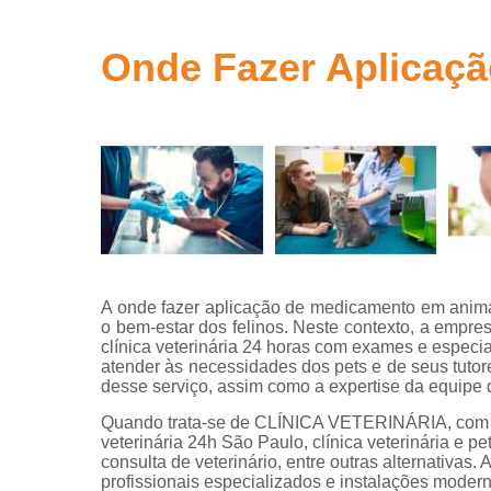
Clínicas ve
Onde Fazer Aplicaç
Clínicas
veterinária
Clínicas
veterinária
24 horas
Consultas
com
veterinário
Consultas
para animai
A onde fazer aplicação de medicamento em animai
o bem-estar dos felinos. Neste contexto, a emp
Consultas
clínica veterinária 24 horas com exames e especia
veterinária
atender às necessidades dos pets e de seus tutore
Emergência
desse serviço, assim como a expertise da equipe
veterinária
Quando trata-se de CLÍNICA VETERINÁRIA, com a 
veterinária 24h São Paulo, clínica veterinária e pet
Exame perfi
consulta de veterinário, entre outras alternativa
hepático
profissionais especializados e instalações moder
veterinário