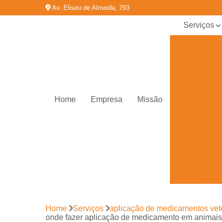
Av. Eliseu de Almeida, 793
Serviços
Aplicação d
medicament
veterinário
Aplicação d
micro chip
Home
Empresa
Missão
Castração d
cachorros
Castração d
gatos
Cirurgias pa
cachorro
Cirurgias pa
gatos
Cirurgias
Home
Serviços
aplicação de medicamentos vete
veterinária
onde fazer aplicação de medicamento em animais