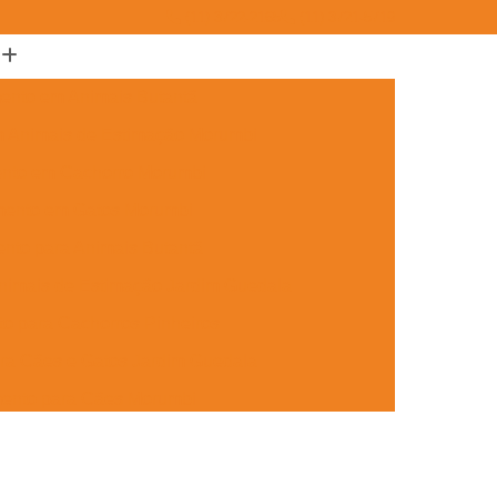
(11) 3722-2165
(11) 3721-5719
ento em Animais Butantã
m Animais de Estimação Morumbi
ento em Cachorro Morumbi
mento em Gatos Morumbi
nto para Animais Butantã
nimais de Estimação Jardim Guedala
o para Cachorros Pinheiros
ra Cães e Gatos Jardim Guedala
mento para Cães Morumbi
nto para Gatos Pinheiros
Jardim Guedala
Aplicação de Microchip