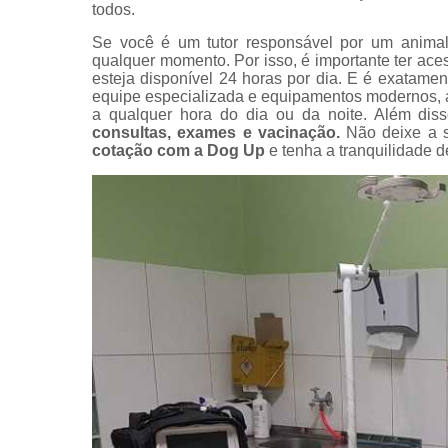
todos.
Exame perfi
Se você é um tutor responsável por um animal
renal
qualquer momento. Por isso, é importante ter ac
veterinário
esteja disponível 24 horas por dia. E é exatame
Exames
equipe especializada e equipamentos modernos, 
veterinário
a qualquer hora do dia ou da noite. Além dis
consultas, exames e vacinação.
Não deixe a s
Hospitais
cotação com a Dog Up
e tenha a tranquilidade 
veterinário
Hospitais
veterinário
24 horas
Internação
animal
Internaçõe
veterinária
Vacinação
Veterinário
Veterinário