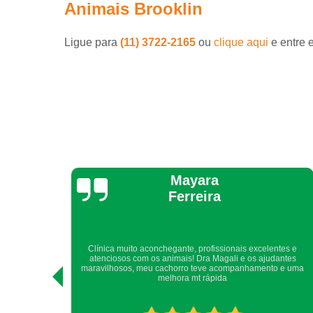
Animais Brooklin
Ligue para
(11) 3722-2165
ou
clique aqui
e entre 
Yara Laranjeira
ntes e
Sempre, há muitos anos, somos atendidos com todo cuidado,
antes
atenção, carinho e competência.Com toda certeza, recomendo
o e uma
a quem me pede indicação de clínica veterinária.Obrigada
DogUp! Nina e Yara.