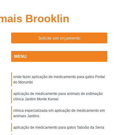
Aplicação de Microchip em Cachorros
plicação de Microchip em Cães de Raça
mais Brooklin
Aplicação de Microchip em Gatos Machos
Aplicação de Microchip para Animal
Solicite um orçamento
Aplicação de Microchip para Gatos
otes
Castração Cachorro Macho
MENU
tração Cão Macho
Castração de Cachorra
chorro Fêmea
Castração de Cachorro Macho
onde fazer aplicação de medicamento para gatos Portal
do Morumbi
 de Cão
Castração de Cão Macho
aplicação de medicamento para animais de estimação
tração Cadela
Castração de Gato Macho
clínica Jardim Monte Kemel
Castração do Gato
Castração Gato
clínica especializada em aplicação de medicamento em
animais Jardins
to Fêmea
Castração Gato Fêmea Adulta
o para Gato Macho
Gato Castração
aplicação de medicamento para gatos Taboão da Serra