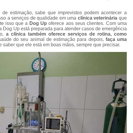
Gato Castração Adulto
Cirurgia Ca
l
Cirurgia de Catarata Cachorro
 de estimação, sabe que imprevistos podem acontecer a
esso a serviços de qualidade em uma
clínica veterinária
que
s
Cirurgia de Catarata para Cachorro
C
nte isso que a
Dog Up
oferece aos seus clientes. Com uma
a Dog Up está preparada para atender casos de emergência
Cirurgia de Olho em Cachorro
s
so,
a clínica também oferece serviços de rotina, como
aúde do seu animal de estimação para depois,
faça uma
Cirurgia de Retirada de Olho de Cachorro
de saber que ele está em boas mãos, sempre que precisar.
s
Cirurgia para Catarata de Cach
Cirurgia Castração Gato
Cirurgia Cat
s
Cirurgia de Extração de Dente em Gato
Cirurgia de Piometra em Gato
Ciru
Cirurgia Gato Rim
Cirurgia G
s
s
Cirurgia em Olho de Gato
C
Cirurgia Limpeza Tártaro em Gatos
Cirur
s
Cirurgia Veterinária Clínica
Cirurgia Vet
s