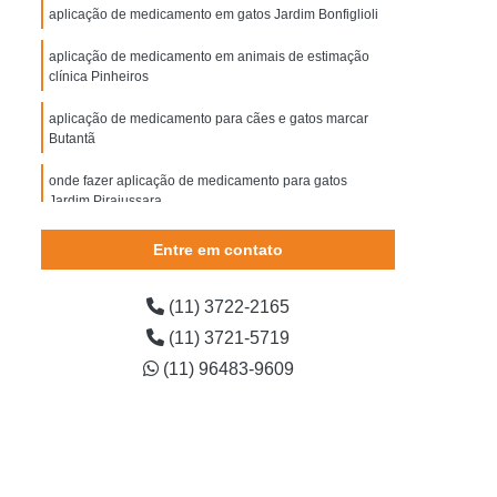
tarata Cachorro
Cirurgia de Cachorro
aplicação de medicamento em gatos Jardim Bonfiglioli
Cirurgia de Catarata em Cachorro
aplicação de medicamento em animais de estimação
clínica Pinheiros
irurgia de Extração de Dente em Cachorro
aplicação de medicamento para cães e gatos marcar
Cirurgia de Piometra em Cães
Butantã
Cirurgia em Cachorro
Cirurgia para Cachorro
onde fazer aplicação de medicamento para gatos
orro
Cirurgia Castração de Gato
Jardim Pirajussara
arata Gato
Cirurgia de Castração de Gato
onde fazer aplicação de medicamento para cães e
Entre em contato
gatos Jardim Maria Rosa
Cirurgia de Gato
Cirurgia de Gato Castrado
aplicação de medicamento para cães marcar Santo
(11) 3722-2165
rgia Gato
Cirurgia Gato Pedra no Rim
Amaro
(11) 3721-5719
ato Tumor
Cirurgia de Veterinária
(11) 96483-9609
irurgia Limpeza Tártaro em Cães
gia Veterinária
Cirurgia Veterinária Cachorro
erinária de Cães
Clínica Veterinária Cirurgia