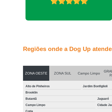
Regiões onde a Dog Up atende
GRA
ZONA OESTE
ZONA SUL
Campo Limpo
P
Alto de Pinheiros
Jardim Bonfiglioli
Brooklin
Butantã
Jaguaré
Campo Limpo
Cidade Ja
Cotia