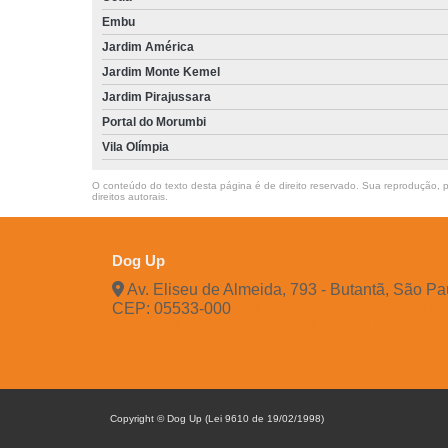
Embu
Jardim América
Jardim Monte Kemel
Jardim Pirajussara
Portal do Morumbi
Vila Olímpia
O conteúdo do texto desta página é de direito reservado. Sua reprodução, pa
direitos autorais
.
Dog Up
Av. Eliseu de Almeida, 793 - Butantã, São Pa
CEP: 05533-000
(11) 3722-2165
(11) 37
96483-9609
dogup24hs@hotmail.com
Copyright © Dog Up (Lei 9610 de 19/02/1998)