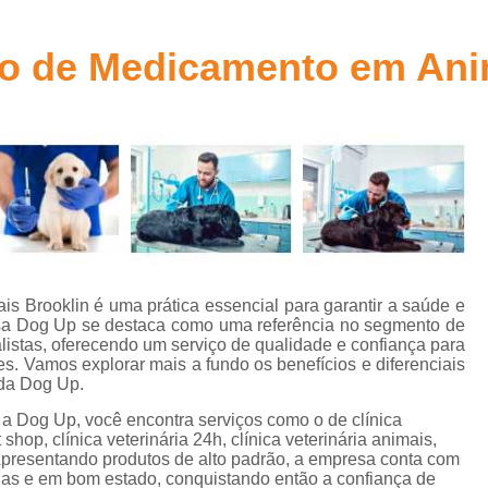
Aplicação de Microchip em Animais
t
Aplicação de Microchip em Cães
A
ão de Medicamento em Ani
s
Aplicação de Microchip em Gatos
Aplicação de Microchip para Animais
s
Aplicação de Microchip para Cães
Aplicação de Microchips em Filh
s
Castração Cachorro Macho Adulto
Cas
Castração de Cachorro
Castração de Ca
s
s Brooklin é uma prática essencial para garantir a saúde e
Castração de Cães
Castração
resa Dog Up se destaca como uma referência no segmento de
listas, oferecendo um serviço de qualidade e confiança para
s
Castração em Cachorra
Cirurgia Cas
s. Vamos explorar mais a fundo os benefícios e diferenciais
s
 da Dog Up.
Castração de Gato Macho Adulto
s
Dog Up, você encontra serviços como o de clínica
Castração Gato Adulto
Castração Ga
 shop, clínica veterinária 24h, clínica veterinária animais,
l
s. Apresentando produtos de alto padrão, a empresa conta com
Castração Gato Macho
Castraçã
nas e em bom estado, conquistando então a confiança de